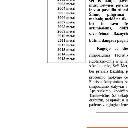
vėl iš naujo pave
2003 metai
mūsų Tėvynės, jos žm
2004 metai
ir viso pasaulio rūpesč
2005 metai
Šilinių piligrima
2006 metai
malonių meldė ne tik 
2007 metai
bet ir savo še
2008 metai
artimiesiems, didži
2009 metai
savo šeimai  Bažnyč
2010 metai
būtina dangaus pagalba
2011 metai
2012 metai
Rugsėjo 35 di
2013 metai
2014 metai
simpoziumas Florist
2015 metai
šiuolaikiškomis ir gil
sakralią erdvę Švč. Mer
bei priešais Baziliką, 
profesinio mokymo cen
Floristų kūrybiniam s
simpoziumo dalyviai r
Apsireiškimo koplyčio
Tamkevičius SJ dėkojo
drabužiu, pasipuošusi la
patiems vargingiausiem