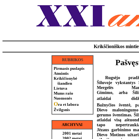
Krikščioniškos minties
RUBRIKOS
Pašvęs
Pirmasis puslapis
Atmintis
Rugsėjo pradži
Krikščionybė
Šiluvoje vykstantys 
šiandien
Mergelės Mari
Lietuva
Gimimo, arba Šili
Mums rašo
Nuomonės
atlaidai  didži
O
ra et labora
Bažnyčios šventė, pa
Žvilgsnis
Dievo maloningumo
gerumo šventimas. Šil
atlaidai visą aštuond
ARCHYVAI
tapo nepertrauki
Jėzaus garbinimo ma
2001 metai
Dievo Motinos užtar
2002 metai