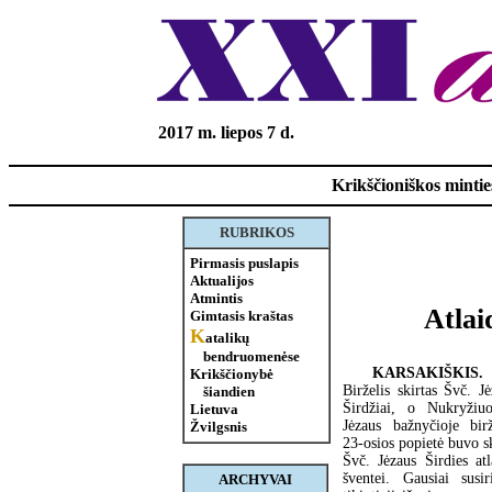
2017 m. liepos 7 d.
Krikščioniškos minties
RUBRIKOS
Pirmasis puslapis
Aktualijos
Atmintis
Atlai
Gimtasis kraštas
K
atalikų
bendruomenėse
KARSAKIŠKIS.
Krikščionybė
Birželis skirtas Švč. J
šiandien
Širdžiai, o Nukryžiuo
Lietuva
Jėzaus bažnyčioje birž
Žvilgsnis
23-osios popietė buvo s
Švč. Jėzaus Širdies atl
šventei. Gausiai susir
ARCHYVAI