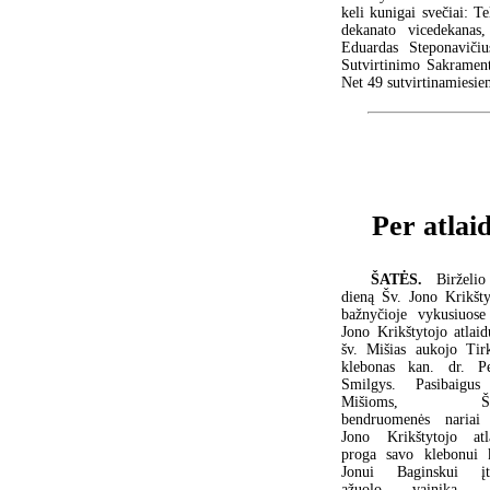
keli kunigai svečiai: Te
dekanato vicedekanas
Eduardas Steponavičiu
Sutvirtinimo Sakrament
Net 49 sutvirtinamiesie
Per atlai
ŠATĖS.
Birželi
dieną Šv. Jono Krikšty
bažnyčioje vykusiuose
Jono Krikštytojo atlaid
šv. Mišias aukojo Tirk
klebonas kan. dr. Pe
Smilgys. Pasibaigus
Mišioms, Ša
bendruomenės nariai
Jono Krikštytojo atl
proga savo klebonui 
Jonui Baginskui įt
ąžuolo vainiką. 