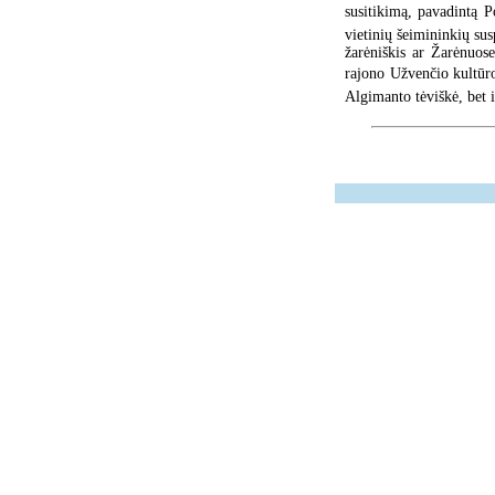
susitikimą, pavadintą P
vietinių šeimininkių sus
žarėniškis ar Žarėnuos
rajono Užvenčio kultūro
Algimanto tėviškė, bet 