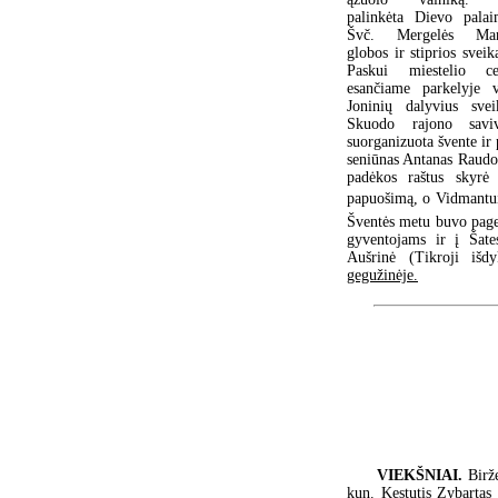
palinkėta Dievo palai
Švč. Mergelės Mar
globos ir stiprios sveik
Paskui miestelio ce
esančiame parkelyje v
Joninių dalyvius svei
Skuodo rajono saviv
suorganizuota švente ir 
seniūnas Antanas Raudon
padėkos raštus skyrė
papuošimą, o Vidmantui 
Šventės metu buvo pager
gyventojams ir į Šat
Aušrinė (Tikroji išd
gegužinėje.
VIEKŠNIAI.
Birž
kun. Kęstutis Zybartas 