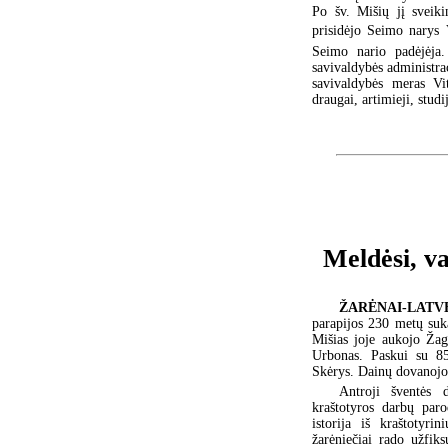
Po šv. Mišių jį sveiki
prisidėjo Seimo narys 
Seimo nario padėjėja
savivaldybės administra
savivaldybės meras Vit
draugai, artimieji, studij
Meldėsi, va
ŽARĖNAI-LATV
parapijos 230 metų suka
Mišias joje aukojo Žag
Urbonas. Paskui su 85
Skėrys. Dainų dovanojo 
Antroji šventės 
kraštotyros darbų par
istorija iš kraštotyri
žarėniečiai rado užfiks