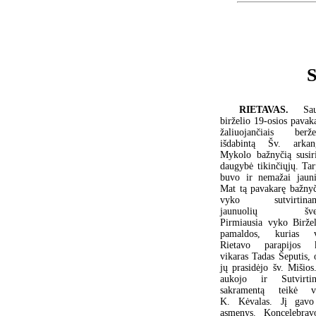
S
RIETAVAS.
Sau
birželio 19-osios pavak
žaliuojančiais beržel
išdabintą Šv. arkan
Mykolo bažnyčią susir
daugybė tikinčiųjų. Tar
buvo ir nemažai jaun
Mat tą pavakarę bažnyč
vyko sutvirtinam
jaunuolių šven
Pirmiausia vyko Biržel
pamaldos, kurias 
Rietavo parapijos 
vikaras Tadas Šeputis, 
jų prasidėjo šv. Mišios
aukojo ir Sutvirti
sakramentą teikė v
K. Kėvalas. Jį gav
asmenys. Koncelebrav