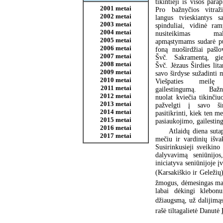
tikintieji iš visos parap
2001 metai
Pro bažnyčios vitraži
2002 metai
langus tvieskiantys sa
2003 metai
spinduliai, vidinė ram
2004 metai
nusiteikimas mald
2005 metai
apmąstymams sudarė p
2006 metai
foną nuoširdžiai pašlov
2007 metai
Švč. Sakramentą, gie
2008 metai
Švč. Jėzaus Širdies lita
2009 metai
savo širdyse sužadinti 
2010 metai
Viešpaties meilę
2011 metai
gailestingumą. Bažn
2012 metai
nuolat kviečia tikinčiu
2013 metai
pažvelgti į savo šir
2014 metai
pasitikrinti, kiek ten me
2015 metai
pasiaukojimo, gailestin
2016 metai
Atlaidų diena sut
2017 metai
mečiu ir vardinių išva
Susirinkusieji sveikin
dalyvavimą seniūnijo
iniciatyva seniūnijoje 
(Karsakiškio ir Geležių) 
žmogus, dėmesingas maž
labai dėkingi klebon
džiaugsmą, už dalijimąs
rašė tiltagalietė Danutė