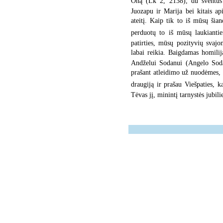
Oną (Lk 2, 2138), du šventus 
Juozapu ir Marija bei kitais a
ateitį. Kaip tik to iš mūsų šia
perduotų to iš mūsų laukiantie
patirties, mūsų pozityvių svajo
labai reikia. Baigdamas homili
Andželui Sodanui (Angelo Sodan
prašant atleidimo už nuodėmes, s
draugiją ir prašau Viešpaties, ka
Tėvas jį, minintį tarnystės jubi