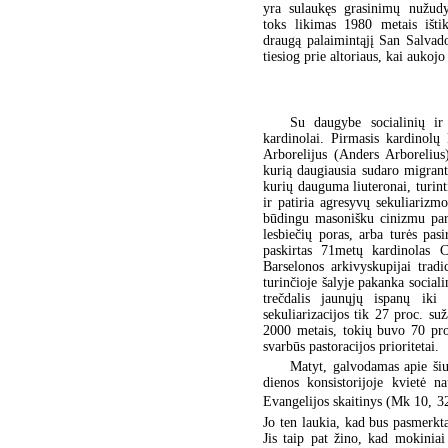
yra sulaukęs grasinimų nužudy
toks likimas 1980 metais išti
draugą palaimintąjį San Salva
tiesiog prie altoriaus, kai aukojo
Su daugybe socialinių ir 
kardinolai. Pirmasis kardinolų
Arborelijus (Anders Arborelius
kurią daugiausia sudaro migrant
kurių dauguma liuteronai, turint
ir patiria agresyvų sekuliarizm
būdingu masonišku cinizmu pare
lesbiečių poras, arba turės pasi
paskirtas 71metų kardinolas 
Barselonos arkivyskupijai tradi
turinčioje šalyje pakanka social
trečdalis jaunųjų ispanų iki
sekuliarizacijos tik 27 proc. su
2000 metais, tokių buvo 70 pro
svarbūs pastoracijos prioritetai.
Matyt, galvodamas apie šiuo
dienos konsistorijoje kvietė n
Evangelijos skaitinys (Mk 10, 32
Jo ten laukia, kad bus pasmerkta
Jis taip pat žino, kad mokiniai