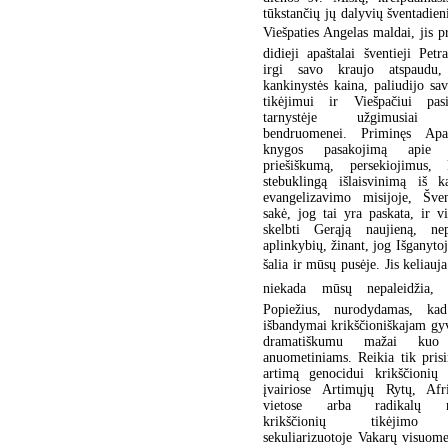
tūkstančių jų dalyvių šventadien
Viešpaties Angelas maldai, jis 
didieji apaštalai šventieji Petr
irgi savo kraujo atspaudu, 
kankinystės kaina, paliudijo sa
tikėjimui ir Viešpačiui pasi
tarnystėje užgimusiai k
bendruomenei. Priminęs Apa
knygos pasakojimą apie 
priešiškumą, persekiojimus, 
stebuklingą išlaisvinimą iš k
evangelizavimo misijoje, Šve
sakė, jog tai yra paskata, ir 
skelbti Gerąją naujieną, nep
aplinkybių, žinant, jog Išganytoj
šalia ir mūsų pusėje. Jis keliau
niekada mūsų nepaleidžia, 
Popiežius, nurodydamas, kad 
išbandymai krikščioniškajam gy
dramatiškumu mažai kuo n
anuometiniams. Reikia tik prisi
artimą genocidui krikščionių 
įvairiose Artimųjų Rytų, Afr
vietose arba radikalų n
krikščionių tikėjimo 
sekuliarizuotoje Vakarų visuom