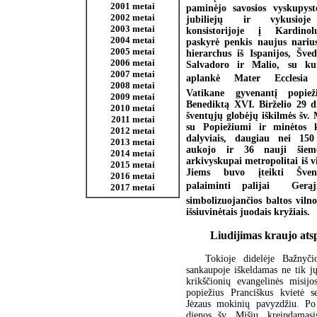
2001 metai
paminėjo savosios vyskupys
2002 metai
jubiliejų ir vykusioje 
2003 metai
konsistorijoje į Kardinol
2004 metai
paskyrė penkis naujus narius
2005 metai
hierarchus iš Ispanijos, Šved
2006 metai
Salvadoro ir Malio, su kur
2007 metai
aplankė Mater Ecclesia 
2008 metai
Vatikane gyvenantį popiež
2009 metai
Benediktą XVI. Birželio 29 
2010 metai
šventųjų globėjų iškilmės šv. 
2011 metai
su Popiežiumi ir minėtos ko
2012 metai
dalyviais, daugiau nei 150
2013 metai
aukojo ir 36 nauji šieme
2014 metai
arkivyskupai metropolitai iš v
2015 metai
Jiems buvo įteikti Šven
2016 metai
palaiminti palijai  Gerą
2017 metai
simbolizuojančios baltos vilno
išsiuvinėtais juodais kryžiais.
Liudijimas kraujo at
Tokioje didelėje Bažnyči
sankaupoje iškeldamas ne tik jų
krikščionių evangelinės misijos
popiežius Pranciškus kvietė s
Jėzaus mokinių pavyzdžiu. Po
dienos šv. Mišių, kreipdamasi