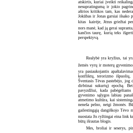
atskirtis, kuriai įveikti reika
nesupratingumą ir jokio pagrin
aštrios kritikos tam, kas neder
Jokūbas ir Jonas garsiai išsako p
kitas  kairėje, Jėzus griežtai 
nors manė, kad ją gerai supranta
kančios taurę, kurią teks išger
perspektyvą.
Realybė yra kryžius, tai yr
žemės vyrų ir moterų gyvenimo,
yra pasiaukojantis apaštalavima
konfliktų, terorizmo išpuolių,
Šventasis Tėvas pastebėjo, jog d
dirbtinai sukurtų) epochą. Be
pavyzdžiui, kada pabėgėliams s
gyvenimo sąlygos labiau panaši
atmetimo kultūra, kai sisteming
neneša pelno, netgi žmonės. Bū
gailestingąją dangiškojo Tėvo m
nuostata Jis ryžtingai eina link 
būtų išrautas blogis.
Mes, broliai ir seserys, p