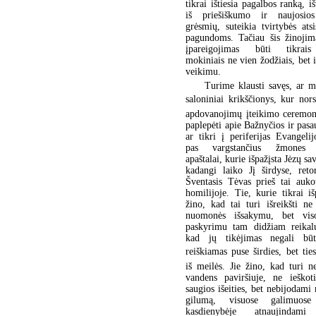
tikrai ištiesia pagalbos ranką, 
iš priešiškumo ir naujosio
grėsmių, suteikia tvirtybės atsi
pagundoms. Tačiau šis žinojim
įpareigojimas būti tikrais
mokiniais ne vien žodžiais, bet i
veikimu.
Turime klausti savęs, ar m
saloniniai krikščionys, kur nor
apdovanojimų įteikimo ceremon
paplepėti apie Bažnyčios ir pasau
ar tikri į periferijas Evangeli
pas vargstančius žmones k
apaštalai, kurie išpažįsta Jėzų s
kadangi laiko Jį širdyse, reto
Šventasis Tėvas prieš tai auko
homilijoje. Tie, kurie tikrai iš
žino, kad tai turi išreikšti ne
nuomonės išsakymu, bet vi
paskyrimu tam didžiam reikalu
kad jų tikėjimas negali būt
reiškiamas puse širdies, bet tie
iš meilės. Jie žino, kad turi n
vandens paviršiuje, ne ieškot
saugios išeities, bet nebijodami r
gilumą, visuose galimuose
kasdienybėje atnaujinda