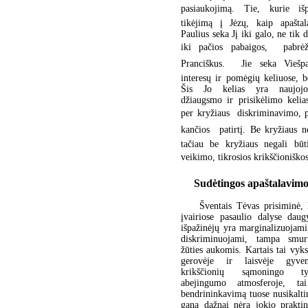
pasiaukojimą. Tie, kurie iš
tikėjimą į Jėzų, kaip apaštal
Paulius seka Jį iki galo, ne tik d
iki pačios pabaigos,  pabrė
Pranciškus.  Jie seka Viešp
interesų ir pomėgių keliuose, b
Šis Jo kelias yra naujoj
džiaugsmo ir prisikėlimo kelia
per kryžiaus  diskriminavimo, 
kančios  patirtį. Be kryžiaus n
tačiau be kryžiaus negali būti
veikimo, tikrosios krikščioniškosi
Sudėtingos apaštalavimo
Šventais Tėvas prisiminė, 
įvairiose pasaulio dalyse daug
išpažinėjų yra marginalizuojami
diskriminuojami, tampa smur
žūties aukomis. Kartais tai vyks
gerovėje ir laisvėje gyve
krikščionių sąmoningo t
abejingumo atmosferoje, t
bendrininkavimą tuose nusikalt
gana dažnai nėra jokio praktin