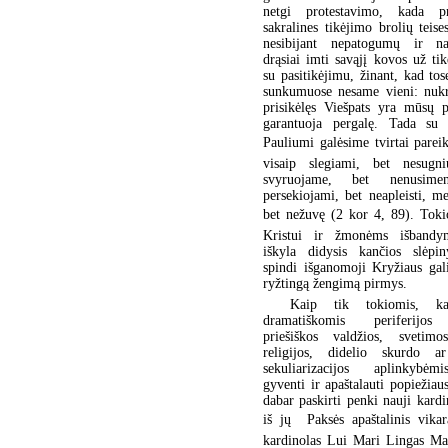
netgi protestavimo, kada pr
sakralines tikėjimo brolių teise
nesibijant nepatogumų ir naš
drąsiai imti savąjį kovos už ti
su pasitikėjimu, žinant, kad tos
sunkumuose nesame vieni: nukry
prisikėlęs Viešpats yra mūsų p
garantuoja pergalę. Tada su 
Pauliumi galėsime tvirtai pareik
visaip slegiami, bet nesugni
svyruojame, bet nenusim
persekiojami, bet neapleisti, me
bet nežuvę (2 kor 4, 89). Toki
Kristui ir žmonėms išbandym
iškyla didysis kančios slėpi
spindi išganomoji Kryžiaus gali
ryžtingą žengimą pirmys.
Kaip tik tokiomis, kar
dramatiškomis periferijos
priešiškos valdžios, svetim
religijos, didelio skurdo ar
sekuliarizacijos aplinkybėmi
gyventi ir apaštalauti popiežiau
dabar paskirti penki nauji kardi
iš jų  Paksės apaštalinis vik
kardinolas Lui Mari Lingas M