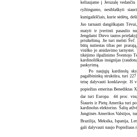
keliaujame į Jeruzalę vedančiu 
ryžtingumo, nesiblaškyti siaur
kunigaikščiais, kurie sėdėtų, dešin
Juo tarnauti dangiškajam Tėvui,
matyti ir įvertinti pasaulio 
žengdami Dievo tautos priešakyje,
prisikėlimą. Jie turi melsti Šv
būtų nutiestas tiltas per praraj
visiško jo atsidavimo tarnystei.
tikėjimo išpažinimo Šventojo Tė
kardinoliškas insignijas (raudon
paskyrimą.
Po naujųjų kardinolų sky
pagalbininkų struktūra, turi 227 
teisę dalyvauti konklavoje. Iš 
popiežius emeritas Benediktas XV
dar turi Europa.  44 proc. vi
Šiaurės ir Pietų Amerika turi po
kardinolus elektorius. Šalių atžvi
Jungtinės Amerikos Valstijos, tur
Brazilija, Meksika, Ispanija, Len
gali dalyvauti naujo Popiežiaus 