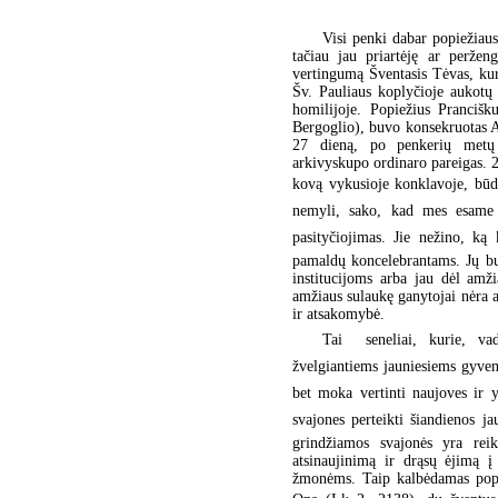
Visi penki dabar popiežiaus
tačiau jau priartėję ar perže
vertingumą Šventasis Tėvas, ku
Šv. Pauliaus koplyčioje aukotų
homilijoje. Popiežius Prancišk
Bergoglio), buvo konsekruotas A
27 dieną, po penkerių metų p
arkivyskupo ordinaro pareigas. 
kovą vykusioje konklavoje, būda
nemyli, sako, kad mes esame B
pasityčiojimas. Jie nežino, ką 
pamaldų koncelebrantams. Jų bu
institucijoms arba jau dėl amž
amžiaus sulaukę ganytojai nėra am
ir atsakomybė.
Tai  seneliai, kurie, v
žvelgiantiems jauniesiems gyveni
bet moka vertinti naujoves ir yr
svajones perteikti šiandienos j
grindžiamos svajonės yra reik
atsinaujinimą ir drąsų ėjimą į
žmonėms. Taip kalbėdamas popi