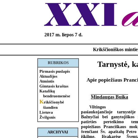
2017 m. liepos 7 d.
Krikščioniškos minties
Tarnystė, k
RUBRIKOS
Pirmasis puslapis
Aktualijos
Apie popiežiaus Pranci
Atmintis
Gimtasis kraštas
Katalikų
bendruomenėse
Mindaugas Buika
K
rikščionybė
Viltingos kank
šiandien
pasiaukojančioje tarnystėj
Lietuva
Bažnyčiai bei ganytojiškos i
Žvilgsnis
patirties perteikimo te
popiežiaus Pranciškaus mo
švenčiant Šv. apaštalų Petro
ARCHYVAI
iškilmę. Išvakarėse Švent