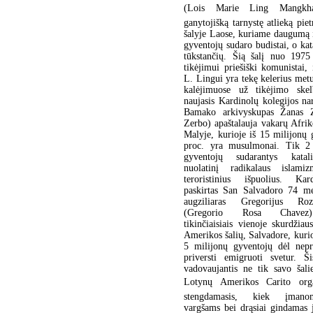
(Lois Marie Ling Mangkha
ganytojišką tarnystę atlieką piet
šalyje Laose, kuriame daugumą 
gyventojų sudaro budistai, o kat
tūkstančių. Šią šalį nuo 197
tikėjimui priešiški komunistai, 
L. Lingui yra tekę kelerius metus
kalėjimuose už tikėjimo skel
naujasis Kardinolų kolegijos n
Bamako arkivyskupas Žanas Z
Zerbo) apaštalauja vakarų Afrik
Malyje, kurioje iš 15 milijonų
proc. yra musulmonai. Tik 2 
gyventojų sudarantys katali
nuolatinį radikalaus islami
teroristinius išpuolius. Kar
paskirtas San Salvadoro 74 m
augziliaras Gregorijus Ro
(Gregorio Rosa Chavez)
tikinčiaisiais vienoje skurdžiau
Amerikos šalių, Salvadore, kurios
5 milijonų gyventojų dėl nepr
priversti emigruoti svetur. Ši
vadovaujantis ne tik savo šali
Lotynų Amerikos Carito orga
stengdamasis, kiek įmano
vargšams bei drąsiai gindamas j