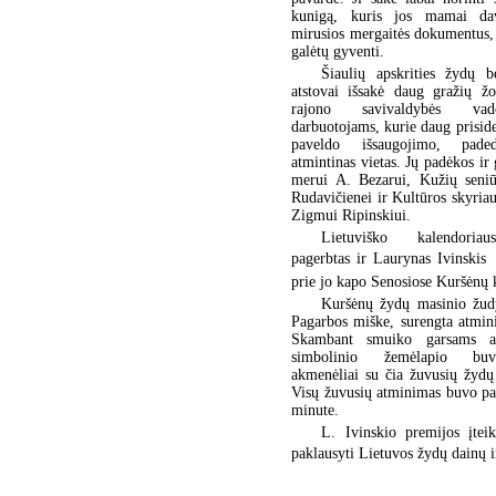
kunigą, kuris jos mamai da
mirusios mergaitės dokumentus,
galėtų gyventi.
Šiaulių apskrities žydų 
atstovai išsakė daug gražių žo
rajono savivaldybės va
darbuotojams, kurie daug prisid
paveldo išsaugojimo, pade
atmintinas vietas. Jų padėkos ir 
merui A. Bezarui, Kužių seniū
Rudavičienei ir Kultūros skyriaus
Zigmui Ripinskiui.
Lietuviško kalendoria
pagerbtas ir Laurynas Ivinskis 
prie jo kapo Senosiose Kuršėnų 
Kuršėnų žydų masinio žud
Pagarbos miške, surengta atmin
Skambant smuiko garsams a
simbolinio žemėlapio bu
akmenėliai su čia žuvusių žydų
Visų žuvusių atminimas buvo pa
minute.
L. Ivinskio premijos įtei
paklausyti Lietuvos žydų dainų i