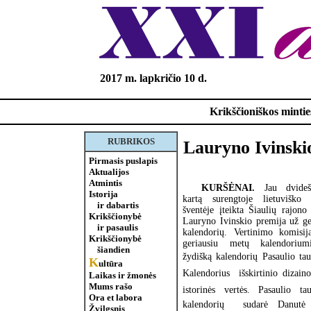
2017 m. lapkričio 10 d.
Krikščioniškos minties
RUBRIKOS
Lauryno Ivinskio
Pirmasis puslapis
Aktualijos
Atmintis
KURŠĖNAI.
Jau dvideši
Istorija
kartą surengtoje lietuviško 
ir dabartis
šventėje įteikta Šiaulių rajono
Krikščionybė
Lauryno Ivinskio premija už ge
ir pasaulis
kalendorių. Vertinimo komisija
Krikščionybė
geriausiu metų kalendorium
šiandien
žydišką kalendorių Pasaulio taut
K
ultūra
Kalendorius  išskirtinio dizain
Laikas ir žmonės
Mums rašo
istorinės vertės. Pasaulio tau
Ora et labora
kalendorių sudarė Danutė S
Žvilgsnis