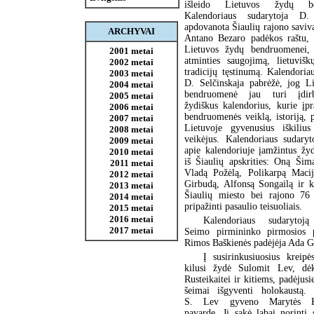
išleido Lietuvos žydų be
Kalendoriaus sudarytoja D. 
apdovanota Šiaulių rajono savi
ARCHYVAI
Antano Bezaro padėkos raštu, k
Lietuvos žydų bendruomenei, 
2001 metai
atminties saugojimą, lietuvišk
2002 metai
tradicijų tęstinumą. Kalendoria
2003 metai
D. Selčinskaja pabrėžė, jog L
2004 metai
bendruomenė jau turi įdirb
2005 metai
žydiškus kalendorius, kurie įp
2006 metai
bendruomenės veiklą, istoriją, 
2007 metai
Lietuvoje gyvenusius iškiliu
2008 metai
veikėjus. Kalendoriaus sudaryt
2009 metai
apie kalendoriuje įamžintus žy
2010 metai
iš Šiaulių apskrities: Oną Šim
2011 metai
Vladą Požėlą, Polikarpą Macij
2012 metai
Girbudą, Alfonsą Songailą ir k
2013 metai
Šiaulių miesto bei rajono 76
2014 metai
pripažinti pasaulio teisuoliais.
2015 metai
2016 metai
Kalendoriaus sudarytoją
2017 metai
Seimo pirmininko pirmosios p
Rimos Baškienės padėjėja Ada G
Į susirinkusiuosius kreipė
kilusi žydė Sulomit Lev, dėk
Rusteikaitei ir kitiems, padėjusi
šeimai išgyventi holokaustą.
S. Lev gyveno Marytės Kaz
pavarde. Ji sakė labai norinti 