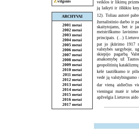
Ž
vilgsnis
veiklos ir likimų prizmę
ją laikyti ir iššūkiu kn
12). Toliau autorė pabrė
ARCHYVAI
žurnalistinio darbo ir p
2001 metai
skaitytojams, bet ir j
2002 metai
meistriškumo lavinimo 
2003 metai
principais. (...) Lietu
2004 metai
pat jo įkūrimo 1917 me
2005 metai
valstybės sargyboje, u
2006 metai
skiepijo pagarbą Valst
2007 metai
atsakomybę už Tautos 
2008 metai
2009 metai
geopolitinių kataklizmų 
2010 metai
kėlė tautiškumo ir pil
2011 metai
vedė ją valstybingumo s
2012 metai
2013 metai
dar vieną aidiečius v
2014 metai
vieningai matė ir tebe
2015 metai
apžvelgia Lietuvos aido
2016 metai
2017 metai