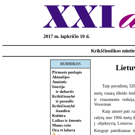
2017 m. lapkričio 10 d.
Krikščioniškos minties
RUBRIKOS
Lietu
Pirmasis puslapis
Aktualijos
Atmintis
Taip pavadintą 320
Istorija
ir dabartis
metų vasarą išleido leid
Krikščionybė
ir visuomenės veikėja
ir pasaulis
Voverienė.
Krikščionybė
šiandien
Kaip autorė pati raš
Kultūra
rašytų nuo 1994 metų iki
Laikas ir žmonės
į objektyvią Lietuvos 
Mums rašo
Ora et labora
Knygoje pateikiamas ti