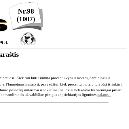
Nr.98
(
1007
)
9 d.
kraštis
tuose. Kiek turi būti išrinkta procentų vyrų ir moterų, darbininkų ir
voje. Planuojama nustatyti, pavyzdžiui, kiek procentų moterų turi būti išrinkta į
iuro posėdžių nutarimai ir sovietinei liaudžiai belikdavo tik vieningai pritarti.
os komandiruotės už valdiškus pinigus ar psichiatrijos ligoninės
palatos...