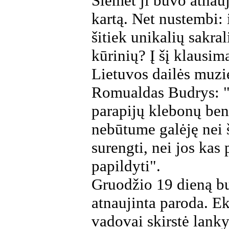
Šiemet ji buvo atnauj
kartą. Net nustembi: 
šitiek unikalių sakra
kūrinių? Į šį klausim
Lietuvos dailės muzi
Romualdas Budrys: 
parapijų klebonų be
nebūtume galėję nei 
surengti, nei jos kas
papildyti".
Gruodžio 19 dieną bu
atnaujinta paroda. Ek
vadovai skirstė lanky