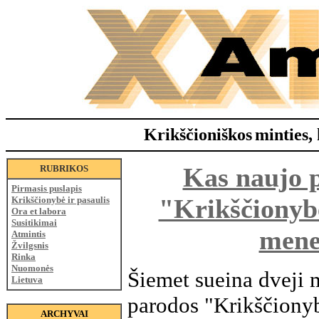
Krikščioniškos
minties, 
Kas naujo 
RUBRIKOS
Pirmasis puslapis
"Krikščionyb
Krikščionybė ir pasaulis
Ora et labora
Susitikimai
men
Atmintis
Žvilgsnis
Rinka
Nuomonės
Šiemet sueina dveji 
Lietuva
parodos "Krikščiony
ARCHYVAI