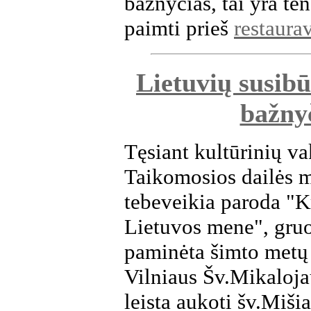
bažnyčias, tai yra ten
paimti prieš
restaura
Lietuvių susibū
bažny
Tęsiant kultūrinių va
Taikomosios dailės m
tebeveikia paroda "K
Lietuvos mene", gru
paminėta šimto metų 
Vilniaus Šv.Mikaloja
leista aukoti šv.Mišia