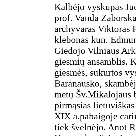
Kalbėjo vyskupas Juo
prof. Vanda Zaborska
archyvaras Viktoras P
klebonas kun. Edmun
Giedojo Vilniaus Ark
giesmių ansamblis. K
giesmės, sukurtos v
Baranausko, skambėj
metų Šv.Mikalojaus 
pirmąsias lietuviška
XIX a.pabaigoje carin
tiek švelnėjo. Anot 