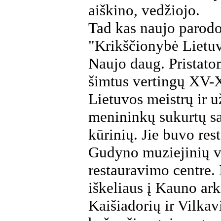
aiškino, vedžiojo.
Tad kas naujo parodo
"Krikščionybė Lietu
Naujo daug. Pristato
šimtus vertingų XV-
Lietuvos meistrų ir u
menininkų sukurtų sa
kūrinių. Jie buvo res
Gudyno muziejinių v
restauravimo centre. 
iškeliaus į Kauno ar
Kaišiadorių ir Vilkav