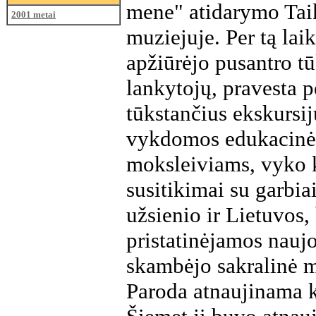
mene" atidarymo Tai
2001 metai
muziejuje. Per tą lai
apžiūrėjo pusantro t
lankytojų, pravesta p
tūkstančius ekskursi
vykdomos edukacinė
moksleiviams, vyko k
susitikimai su garbiai
užsienio ir Lietuvos,
pristatinėjamos nauj
skambėjo sakralinė 
Paroda atnaujinama k