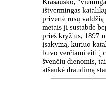
Krasausko, "vieninga
ištvermingas katalikų
privertė rusų valdžią 
metais ji sustabdė b
prieš kryžius, 1897 m
įsakymą, kuriuo kata
buvo verčiami eiti į 
švenčių dienomis, tai
atšaukė draudimą sta