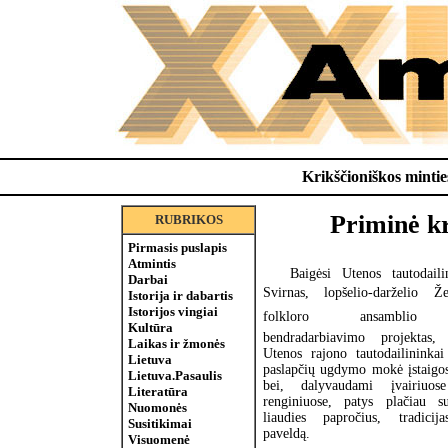
Krikščioniškos minties
Priminė kr
RUBRIKOS
Pirmasis puslapis
Atmintis
Baigėsi Utenos tautodail
Darbai
Svirnas, lopšelio-darželio Ž
Istorija ir dabartis
Istorijos vingiai
folkloro ansamblio 
Kultūra
bendradarbiavimo projektas,
Laikas ir žmonės
Utenos rajono tautodailininka
Lietuva
paslapčių ugdymo mokė įstaigos
Lietuva.Pasaulis
bei, dalyvaudami įvairiuos
Literatūra
renginiuose, patys plačiau s
Nuomonės
liaudies papročius, tradicija
Susitikimai
paveldą.
Visuomenė