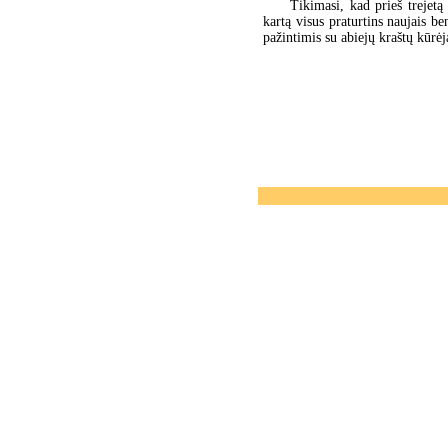
Tikimasi, kad prieš trejet
kartą visus praturtins naujais b
pažintimis su abiejų kraštų kūrėj