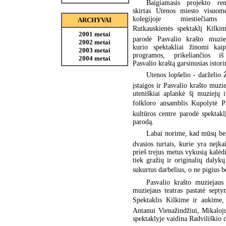
Baigiamasis projekto re
skirtas Utenos miesto visuom
kolegijoje miestiečiams
ARCHYVAI
Rutkauskienės spektaklį Kilki
2001 metai
parodė Pasvalio krašto muziej
2002 metai
kurio spektakliai žinomi kai
2003 metai
programos, prikeliančios iš
2004 metai
Pasvalio kraštą garsinusias istor
Utenos lopšelio - darželio 
įstaigos ir Pasvalio krašto muzi
uteniškiai aplankė šį muziejų 
folkloro ansamblis Kupolytė 
kultūros centre parodė spektakl
parodą.
Labai norime, kad mūsų ben
dvasios turtais, kurie yra neįk
prieš trejus metus vykusią kalė
tiek gražių ir originalių daly
sukurtus darbelius, o ne pigius b
Pasvalio krašto muziejaus
muziejaus teatras pastatė septy
Spektaklis Kilkime ir aukime
Antanui Vienažindžiui, Mikaloju
spektaklyje vaidina Radviliškio 