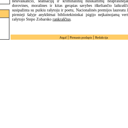
nesivaikančio, seansacijų ir kriminalinių nusikaltimų neaprašinė
dorovines, moralines ir kitas gerąsias savybes iškeliančio laikraš
susipažinta su puikiu rašytoju ir poetu, Nacionalinės premijos laureatu 
pirmieji šalyje anykštėnai bibliotekininkai įsigijo neįkainojamą ver
rašytojo Stepo Zobarsko
rankraščius
.
|
|
Atgal
Pirmasis puslapis
Redakcija