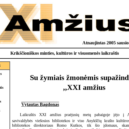
Atnaujintas 2005 sausio
Krikščioniškos minties, kultūros ir visuomenės laikraštis
S
is
Su žymiais žmonėmis supažind
,,XXI amžius
tis
s
Vytautas Bagdonas
s
Laikraštis XXI amžius praėjusių metų pabaigoje įėjo į 
savivaldybės viešosios bibliotekos ir viso Anykščių krašto kultūros
bibliotekos direktoriaus Romo Kutkos, tik šio įdomaus, skand