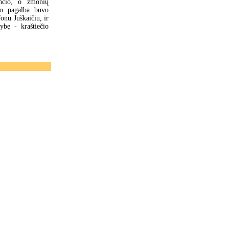
jančio, o žmonių
čio pagalba buvo
Jonu Juškaičiu, ir
tybę - kraštiečio