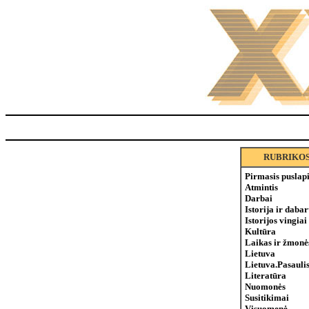
RUBRIKO
Pirmasis puslap
Atmintis
Darbai
Istorija ir dabar
Istorijos vingiai
Kultūra
Laikas ir žmonė
Lietuva
Lietuva.Pasauli
Literatūra
Nuomonės
Susitikimai
Visuomenė