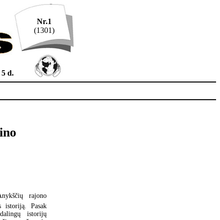
Nr.1
(1301)
 5 d.
ino
Anykščių rajono
 istoriją. Pasak
alingų istorijų