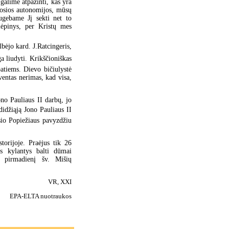
galime atpažinti, kas yra
kosios autonomijos, mūsų
ugebame Jį sekti net to
lėpinys, per Kristų mes
bėjo kard. J.Ratcingeris,
a liudyti. Krikščioniškas
tiems. Dievo bičiulystė
ventas nerimas, kad visa,
ono Pauliaus II darbų, jo
didžiąją Jono Pauliaus II
io Popiežiaus pavyzdžiu
torijoje. Praėjus tik 26
s kylantys balti dūmai
s pirmadienį šv. Mišių
VR, XXI
EPA-ELTA nuotraukos