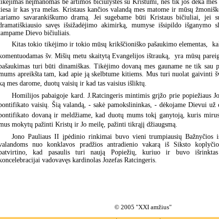
tikėjimas neįmanomas be artimos bičiulystės su Kristumi, nes tik jos dėka mes 
tiesa ir kas yra melas. Kristaus kančios valandą mes matome ir mūsų žmoniš
tariamo savarankiškumo dramą. Jei sugebame būti Kristaus bičiuliai, jei s
dramatiškiausio savęs išsižadėjimo akimirką, mumyse išsipildo išganymo s
tampame Dievo bičiuliais.
Kitas tokio tikėjimo ir tokio mūsų krikščioniško pašaukimo elementas,  kal
komentuodamas šv. Mišių metu skaitytą Evangelijos ištrauką,  yra mūsų pareig
pašaukimas turi būti dinamiškas. Tikėjimo dovaną mes gauname ne tik sau pa
mums apreikšta tam, kad apie ją skelbtume kitiems. Mus turi nuolat gaivinti š
ką mes darome, duotų vaisių ir kad tas vaisius išliktų.
Homilijos pabaigoje kard. J.Ratcingeris mintimis grįžo prie popiežiaus J
pontifikato vaisių. Šią valandą, - sakė pamokslininkas, - dėkojame Dievui už 
pontifikato dovaną ir meldžiame, kad duotų mums tokį ganytoją, kuris mirus
mus mokytų pažinti Kristų ir Jo meilę, pažinti tikrąjį džiaugsmą.
Jono Pauliaus II įpėdinio rinkimai buvo vieni trumpiausių Bažnyčios is
valandoms nuo konklavos pradžios antradienio vakarą iš Siksto koplyčio
patvirtino, kad pasaulis turi naują Popiežių, kuriuo ir buvo išrinkta
koncelebracijai vadovavęs kardinolas Jozefas Ratcingeris.
© 2005 "XXI amžius"