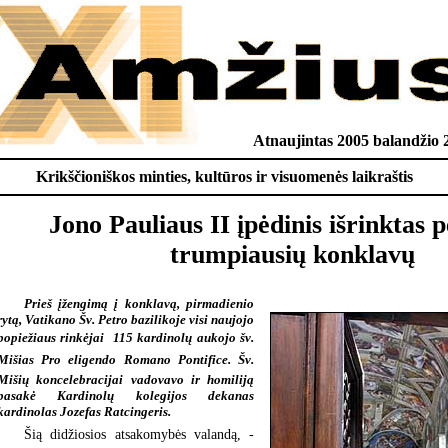
Atnaujintas 2005 balandžio 
Krikščioniškos minties, kultūros ir visuomenės laikraštis
Jono Pauliaus II įpėdinis išrinktas 
trumpiausių konklavų
Prieš įžengimą į konklavą, pirmadienio
rytą, Vatikano Šv. Petro bazilikoje visi naujojo
popiežiaus rinkėjai  115 kardinolų aukojo šv.
Mišias Pro eligendo Romano Pontifice. Šv.
Mišių koncelebracijai vadovavo ir homiliją
pasakė Kardinolų kolegijos dekanas
kardinolas Jozefas Ratcingeris.
Šią didžiosios atsakomybės valandą, -