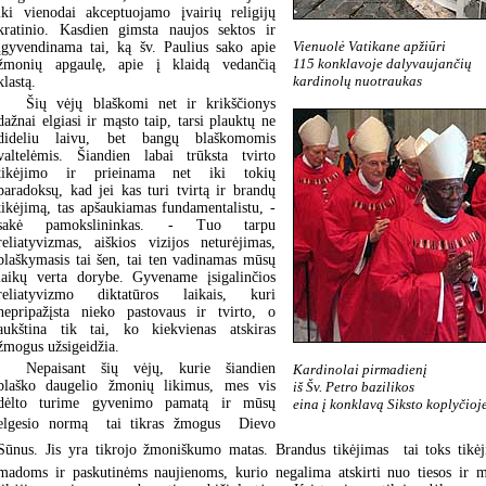
iki vienodai akceptuojamo įvairių religijų
kratinio. Kasdien gimsta naujos sektos ir
Vienuolė Vatikane apžiūri
įgyvendinama tai, ką šv. Paulius sako apie
115 konklavoje dalyvaujančių
žmonių apgaulę, apie į klaidą vedančią
kardinolų nuotraukas
klastą.
Šių vėjų blaškomi net ir krikščionys
dažnai elgiasi ir mąsto taip, tarsi plauktų ne
dideliu laivu, bet bangų blaškomomis
valtelėmis. Šiandien labai trūksta tvirto
tikėjimo ir prieinama net iki tokių
paradoksų, kad jei kas turi tvirtą ir brandų
tikėjimą, tas apšaukiamas fundamentalistu, -
sakė pamokslininkas. - Tuo tarpu
reliatyvizmas, aiškios vizijos neturėjimas,
blaškymasis tai šen, tai ten vadinamas mūsų
laikų verta dorybe. Gyvename įsigalinčios
reliatyvizmo diktatūros laikais, kuri
nepripažįsta nieko pastovaus ir tvirto, o
aukština tik tai, ko kiekvienas atskiras
žmogus užsigeidžia.
Nepaisant šių vėjų, kurie šiandien
Kardinolai pirmadienį
blaško daugelio žmonių likimus, mes vis
iš Šv. Petro bazilikos
dėlto turime gyvenimo pamatą ir mūsų
eina į konklavą Siksto koplyčioj
elgesio normą  tai tikras žmogus  Dievo
Sūnus. Jis yra tikrojo žmoniškumo matas. Brandus tikėjimas  tai toks tikė
madoms ir paskutinėms naujienoms, kurio negalima atskirti nuo tiesos ir me