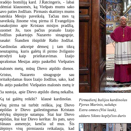
pradėjo homiliją kard. J.Ratcingeris, - labai
įdėmiai klausomės, ką Viešpats mums sako
savo paties žodžiais. Pirmasis skaitinys mums
pateikia Mesijo paveikslą. Tačiau mes tą
paveikslą žinome visų pirma iš Evangelijos
pasakojimo apie Kristaus misijos pradžią,
kuomet Jis, tuos pačius pranašo Izaijo
žodžius pakartojęs Nazareto sinagogoje,
pasakė: Šiandien išsipildė Rašto žodžiai.
Kardinolas atkreipė dėmesį į tam tikrą
nesutapimą, kuris galėtų iš pirmo žvilgsnio
atrodyti kaip prieštaravimas. Izaijo
aprašomas Mesijas atėjo paskelbti Viešpaties
malonės metų, mūsų Dievo atpildo dienos.
Kristus, Nazareto sinagogoje sau
pritaikydamas šiuos Izaijo žodžius, sako, kad
Jis atėjo paskelbti Viešpaties malonės metų ir
čia sustoja, apie Dievo atpildo dieną nekalba.
Ką tai galėtų reikšti?  klausė kardinolas. 
Pirmadienį Italijos kardinolas
Pjeras Marinis, sušukęs
Visų pirma tai turbūt reiškia, jog Dievo
Extra omnes (Visi lauk),
atpildas ir Dievo gailestingumas Kristaus
Velykų slėpinyje sutampa. Štai kur Dievo
uždaro Siksto koplyčios duris
atpildas, štai kur Dievo kerštas: Jis pats, savo
Sūnaus asmenyje, kenčia už mus. Šis
slėpinys visų pirmiausia reikalauja, kad