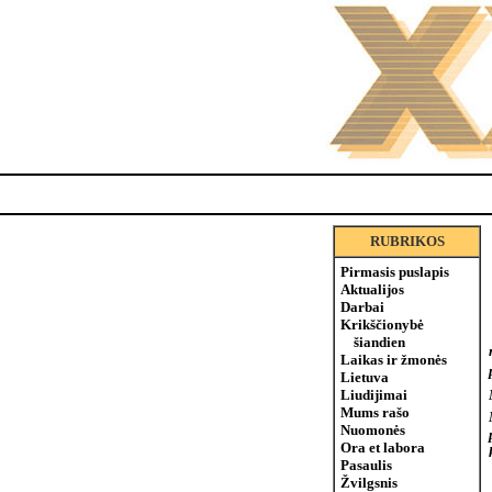
RUBRIKOS
Pirmasis puslapis
Aktualijos
Darbai
Krikščionybė
šiandien
Laikas ir žmonės
Lietuva
Liudijimai
Mums rašo
Nuomonės
Ora et labora
Pasaulis
Žvilgsnis