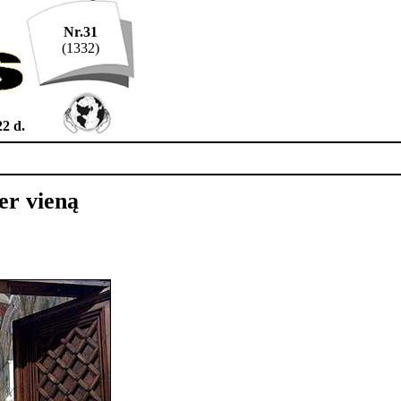
Nr.31
(1332)
22 d.
per vieną