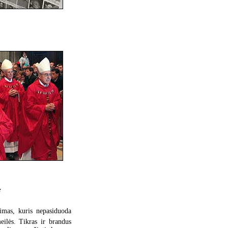
e
jimas, kuris nepasiduoda
ilės. Tikras ir brandus