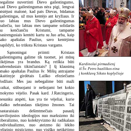
negalime nuvertinti Dievo gailestingumo,
kad Dievo gailestingumas nėra pigi, lengvai
atsiėjusi malonė, kad pats Dievas, būdamas
gailestingas, už mus kentėjo ant kryžiaus. Ir
juo labiau mus Dievo gailestingumas
paliečia, tuo labiau mes tampame solidarūs
su kenčiančiu Kristumi, tampame
pasirengusiais kentėti kartu su Juo arba, kaip
sako apaštalas Paulius, savo kentėjimu
papildyti, ko trūksta Kristaus vargams.
Sąmoningai priimti Kristaus
gailestingumą galime tik tuomet, jei mūsų
tikėjimas yra brandus. Ką reiškia būti
Kardinolai pirmadienį
subrendusiais tikinčiaisiais? Į šį klausimą
iš Šv. Petro bazilikos eina
atsako apaštalas Paulius šv. Mišių antrajame
į konklavą Siksto koplyčioje
skaitinyje girdėtais Laiško efeziečiams
žodžiais: Mes jau nebegalime būti maži
vaikai, siūbuojami ir nešiojami bet kokio
mokymo vėjelio. Pasak kard. J.Ratcingerio,
nesunku atspėti, kas yra tie vėjeliai, kurie
blaško nebrandaus tikėjimo žmones. Tai
pastaraisiais dešimtmečiais pasaulį
suviliojusios ideologijos nuo marksizmo iki
liberalizmo, nuo kolektyvizmo iki radikalaus
individualizmo, nuo ateizmo iki lėkšto
religinio misticizmo, nuo visiško netikėjimo