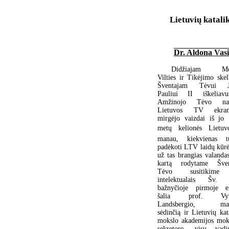
Lietuvių katali
Dr. Aldona Vasi
Didžiajam Mei
Vilties ir Tikėjimo skel
Šventajam Tėvui J
Pauliui II iškeliav
Amžinojo Tėvo na
Lietuvos TV ekran
mirgėjo vaizdai iš jo
metų kelionės Lietuv
manau, kiekvienas tu
padėkoti LTV laidų kūr
už tas brangias valanda
kartą rodytame Šven
Tėvo susitikime
intelektualais Šv. 
bažnyčioje pirmoje ei
šalia prof. Vyt
Landsbergio, ma
sėdinčią ir Lietuvių kat
mokslo akademijos mok
sekretorę, visų vadi