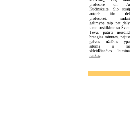
profesore dr. An
Kučinskaitę. Šio strai
autorė itin dėk
profesorei, sudariu
galimybę taip pat daly
tame susitikime su Šven
Tėvu, patirti neišdil
brangias minutes, pajust
galvos uždėtas ypat
šilumą ir ram
skleidžiančias laimina
rankas
.