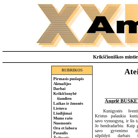
Krikščioniškos minties
Ate
RUBRIKOS
Pirmasis puslapis
Aktualijos
Darbai
Krikščionybė
šiandien
Angelė BUŠK
Laikas ir žmonės
Lietuva
Kunigystės švent
Liudijimai
Kristus pašaukia kun
Mums rašo
savo vynuogyną, ir šis 
Nuomonės
Jo bendradarbiu. Kaip 
Ora et labora
savo gyvenimo di
Pasaulis
užpildyti darbais t
Žvilgsnis