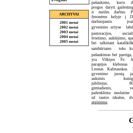
pašaukimo, kuris d
progos daryti gailesti
ir meilės darbus. Pa
ARCHYVAI
žmonėms kelyje į Di
darbuojantis įvair
2001 metai
2002 metai
gyvenimo srityse  labd
2003 metai
pastoracijos, sociali
2004 metai
švietimo, auklėjimo, sp
2005 metai
bei talkinant katalikiš
sambūriams  toks ku
pašaukimas bei pareiga,
yra Vilkijos Šv. Ju
parapijos klebonas 
Leonas Kalinauskas. 
gyvenimo juostą įau
auksinis kunigy
jubiliejus, 80-
gimtadienis, vei
paženklinta nuolatine
už tautos idealus, dv
atgimimą
.
G