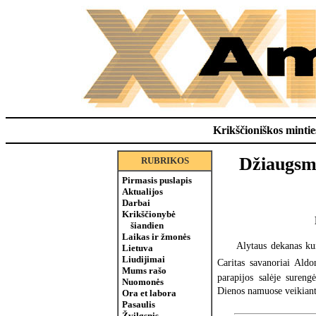
Krikščioniškos minties
Džiaugsmo
RUBRIKOS
Pirmasis puslapis
Aktualijos
Darbai
Krikščionybė
šiandien
Laikas ir žmonės
Alytaus dekanas ku
Lietuva
Liudijimai
Caritas savanoriai Al
Mums rašo
parapijos salėje sureng
Nuomonės
Dienos namuose veikian
Ora et labora
Pasaulis
Žvilgsnis