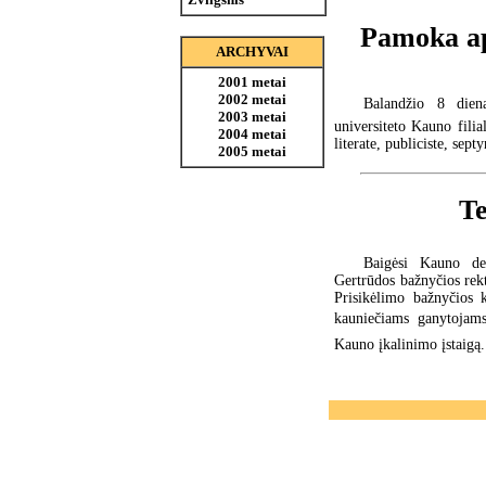
Pamoka ap
ARCHYVAI
2001 metai
2002 metai
Balandžio 8 dien
2003 metai
universiteto Kauno filia
2004 metai
literate, publiciste, sep
2005 metai
Te
Baigėsi Kauno de
Gertrūdos bažnyčios rekt
Prisikėlimo bažnyčios 
kauniečiams ganytojams
Kauno įkalinimo įstaigą.