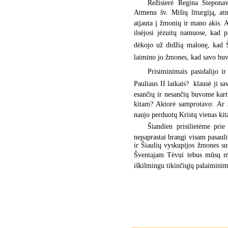
Režisierė Regina Steponavi
Atmenu šv. Mišių liturgiją, 
atjauta į žmonių ir mano akis. 
ilsėjosi jėzuitų namuose, kad pa
dėkojo už didžią malonę, kad
laimino jo žmones, kad savo buvi
Prisiminimais pasidalijo i
Pauliaus II laikais?  klausė ji 
esančių ir nesančių buvome kart
kitam? Aktorė samprotavo: Ar 
naujo perduotų Kristų vienas ki
Šiandien prisilietėme pri
nepaprastai brangi visam pasauli
ir Šiaulių vyskupijos žmones su
Šventajam Tėvui tebus mūsų mei
iškilmingu tikinčiųjų palaimini