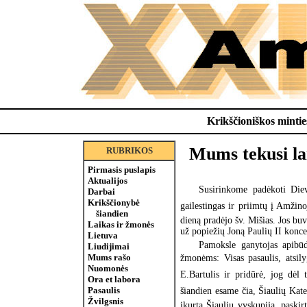
Krikščioniškos minties
Mums tekusi lai
RUBRIKOS
Pirmasis puslapis
Aktualijos
Susirinkome padėkoti Die
Darbai
Krikščionybė
gailestingas ir priimtų į Amžin
šiandien
dieną pradėjo šv. Mišias. Jos b
Laikas ir žmonės
už popiežių Joną Paulių II konce
Lietuva
Pamoksle ganytojas apibūd
Liudijimai
Mums rašo
žmonėms: Visas pasaulis, atsil
Nuomonės
E.Bartulis ir pridūrė, jog dėl
Ora et labora
Pasaulis
šiandien esame čia, Šiaulių Kate
Žvilgsnis
įkurtą Šiaulių vyskupiją, paski