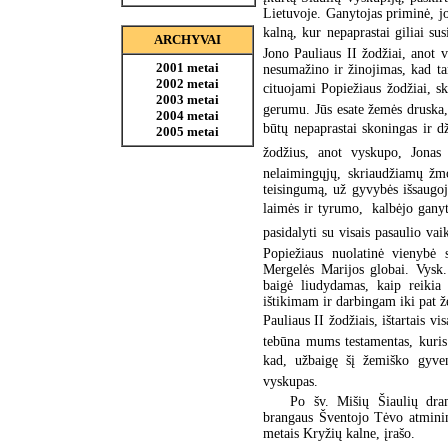
Lietuvoje. Ganytojas priminė, j
kalną, kur nepaprastai giliai s
ARCHYVAI
Jono Pauliaus II žodžiai, anot 
2001 metai
nesumažino ir žinojimas, kad ta
2002 metai
cituojami Popiežiaus žodžiai, ski
2003 metai
gerumu. Jūs esate žemės druska, 
2004 metai
būtų nepaprastai skoningas ir dž
2005 metai
žodžius, anot vyskupo, Jonas P
nelaimingųjų, skriaudžiamų žm
teisingumą, už gyvybės išsaugoji
laimės ir tyrumo,  kalbėjo gan
pasidalyti su visais pasaulio va
Popiežiaus nuolatinė vienybė
Mergelės Marijos globai. Vysk.
baigė liudydamas, kaip reikia 
ištikimam ir darbingam iki pat
Pauliaus II žodžiais, ištartais vis
tebūna mums testamentas, kuris
kad, užbaigę šį žemiško gyven
vyskupas.
Po šv. Mišių Šiaulių dram
brangaus Šventojo Tėvo atminim
metais Kryžių kalne, įrašo.