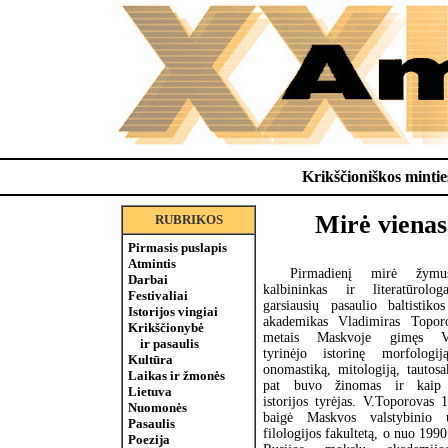
Krikščioniškos minties
Mirė vienas
RUBRIKOS
Pirmasis puslapis
Atmintis
Pirmadienį mirė žymu
Darbai
kalbininkas ir literatūrolog
Festivaliai
garsiausių pasaulio baltistikos
Istorijos vingiai
akademikas Vladimiras Topor
Krikščionybė
metais Maskvoje gimęs V.
ir pasaulis
tyrinėjo istorinę morfologij
Kultūra
onomastiką, mitologiją, tautosa
Laikas ir žmonės
pat buvo žinomas ir kaip 
Lietuva
istorijos tyrėjas. V.Toporovas 
Nuomonės
baigė Maskvos valstybinio un
Pasaulis
filologijos fakultetą, o nuo 19
Poezija