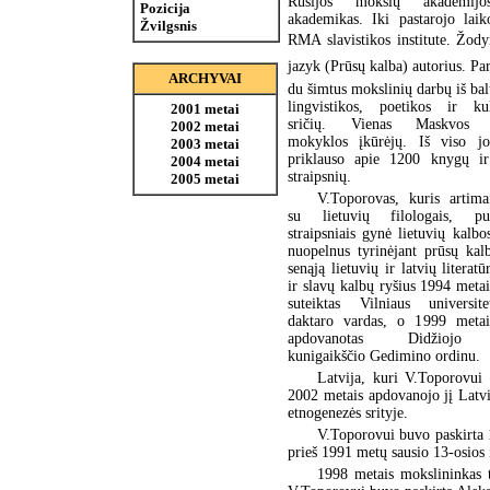
Rusijos mokslų akademij
Pozicija
akademikas. Iki pastarojo laik
Žvilgsnis
RMA slavistikos institute. Žody
jazyk (Prūsų kalba) autorius. P
ARCHYVAI
du šimtus mokslinių darbų iš bal
lingvistikos, poetikos ir kul
2001 metai
sričių. Vienas Maskvos s
2002 metai
mokyklos įkūrėjų. Iš viso jo
2003 metai
priklauso apie 1200 knygų ir
2004 metai
straipsnių.
2005 metai
V.Toporovas, kuris artim
su lietuvių filologais, publ
straipsniais gynė lietuvių kalbo
nuopelnus tyrinėjant prūsų kalb
senąją lietuvių ir latvių literatū
ir slavų kalbų ryšius 1994 meta
suteiktas Vilniaus universit
daktaro vardas, o 1999 metai
apdovanotas Didžiojo 
kunigaikščio Gedimino ordinu.
Latvija, kuri V.Toporovui
2002 metais apdovanojo jį Latvij
etnogenezės srityje.
V.Toporovui buvo paskirta 
prieš 1991 metų sausio 13-osios 
1998 metais mokslininkas t