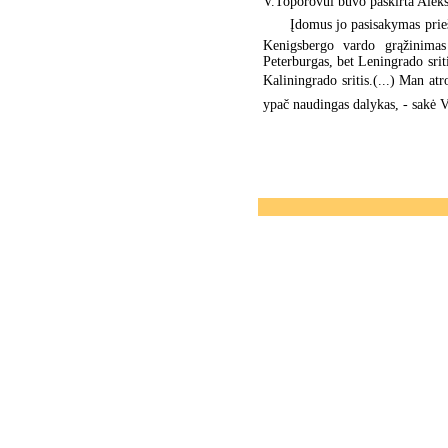
V.Toporovui buvo paskirta Alek
Įdomus jo pasisakymas prie
Kenigsbergo vardo grąžinimas 
Peterburgas, bet Leningrado srit
Kaliningrado sritis.(...) Man atr
ypač naudingas dalykas, - sakė 