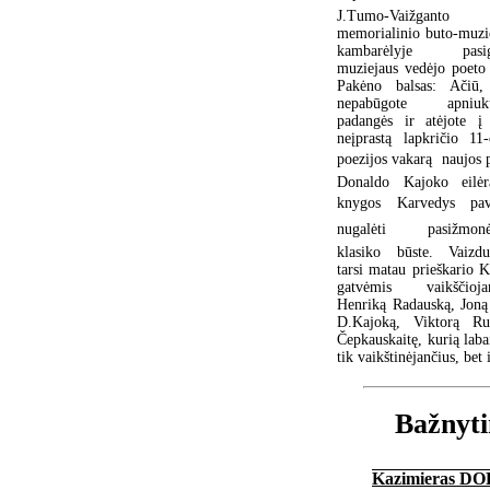
J.Tumo-Vaižganto
memorialinio buto-muzi
kambarėlyje pasig
muziejaus vedėjo poeto
Pakėno balsas: Ačiū,
nepabūgote apniuku
padangės ir atėjote į
neįprastą lapkričio 11-
poezijos vakarą  naujos 
Donaldo Kajoko eilėr
knygos Karvedys pav
nugalėti pasižmonė
klasiko būste. Vaizdu
tarsi matau prieškario 
gatvėmis vaikščiojan
Henriką Radauską, Joną
D.Kajoką, Viktorą Ru
Čepkauskaitę, kurią laba
tik vaikštinėjančius, bet 
Bažnyti
Kazimieras D