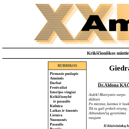
Krikščioniškos minties
RUBRIKOS
Giedr
Pirmasis puslapis
Atmintis
Darbai
Dr.Aldona K
Festivaliai
Istorijos vingiai
Aidėk! Blaivystės varpo
Krikščionybė
dūžiais
ir pasaulis
Po miestus, kaimus ir lauk
Kultūra
Tik tu gali prikelt tėvynę,
Laikas ir žmonės
Atbundančią gyvenimui
Lietuva
naujam.
Nuomonės
Pasaulis
Iš blaivininkų 
Poezija