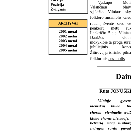
Vyskupo Motie
Pozicija
Valančiaus blaivy
Žvilgsnis
sąjūdžio Vilniaus sky
folkloro ansamblis Giedr
ARCHYVAI
rudenį šventė savo ve
penkerių metų suka
2001 metai
Lapkričio 5-ąją Vilnia
2002 metai
Daukšos vidurin
2003 metai
mokykloje ta proga sure
2004 metai
jubiliejinis koncer
2005 metai
Žiūrovų prisirinko pilna
folklorinis
ansamblis
.
Dain
Rūta JONUŠK
Vilniuje gyvena
uteniškių klubo Ind
choras  vienintelis tėvi
klubo choras Lietuvoje. 
ketvertą metų susibūr
Indrajos vardu pavad