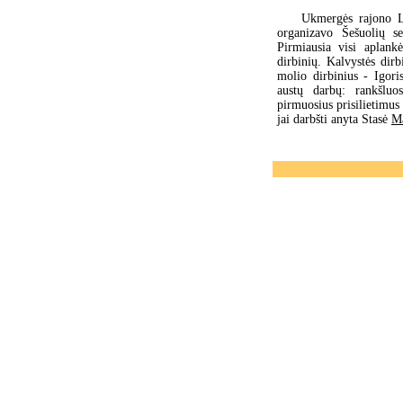
Ukmergės rajono L
organizavo Šešuolių se
Pirmiausia visi aplankė
dirbinių. Kalvystės dirb
molio dirbinius - Igor
austų darbų: rankšluos
pirmuosius prisilietimus
jai darbšti anyta Stasė
Ma