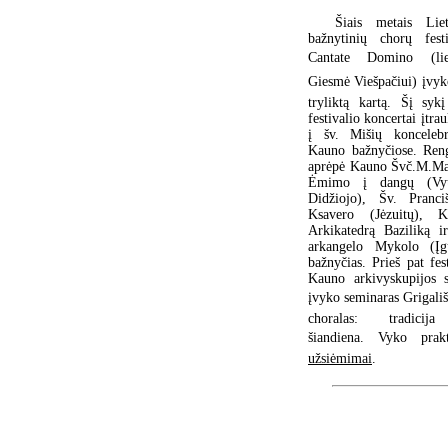
Šiais metais Lie
bažnytinių chorų festi
Cantate Domino (li
Giesmė Viešpačiui) įvyk
tryliktą kartą. Šį sykį
festivalio koncertai įtrau
į šv. Mišių koncelebr
Kauno bažnyčiose. Ren
aprėpė Kauno Švč.M.Ma
Ėmimo į dangų (Vyt
Didžiojo), Šv. Pranci
Ksavero (Jėzuitų), K
Arkikatedrą Baziliką i
arkangelo Mykolo (Įg
bažnyčias. Prieš pat fest
Kauno arkivyskupijos s
įvyko seminaras Grigališ
choralas: tradicij
šiandiena. Vyko prakt
užsiėmimai
.