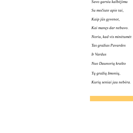
Savo garsiu kalbėjimu
Su močiute apie tai,
Kaip jūs gyvenot,
Kai manęs dar nebuvo.
Noriu, kad vis minėtumėt
Tas gražias Pavardes
Ir Vardus
Nuo Daunorių krašto 
Tų gražių žmonių,
Kurių seniai jau n