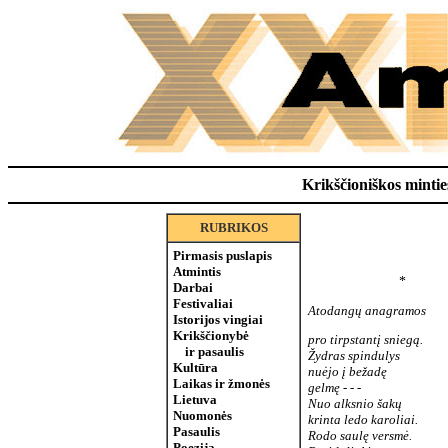
Krikščioniškos minties
RUBRIKOS
Pirmasis puslapis
Atmintis
*
Darbai
Festivaliai
Atodangų anagramos
Istorijos vingiai
Krikščionybė
pro tirpstantį sniegą.
ir pasaulis
Žydras spindulys
Kultūra
nuėjo į bežadę
Laikas ir žmonės
gelmę - - -
Lietuva
Nuo alksnio šakų
Nuomonės
krinta ledo karoliai.
Pasaulis
Rodo saulę versmė.
Poezija