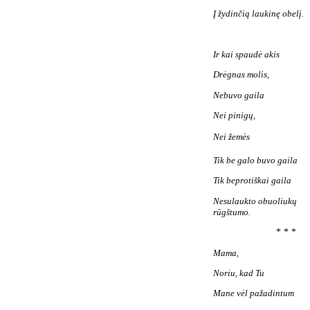
Į žydinčią laukinę obelį.
Ir kai spaudė akis
Drėgnas molis,
Nebuvo gaila
Nei pinigų,
Nei žemės 
Tik be galo buvo gaila
Tik beprotiškai gaila
Nesulaukto obuoliukų
rūgštumo.
* * *
Mama,
Noriu, kad Tu
Mane vėl pažadintum