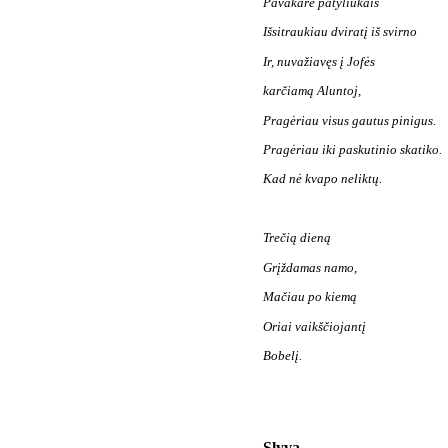
Pavakare patyliukais
Išsitraukiau dviratį iš svirno
Ir, nuvažiavęs į Jofės
karčiamą Aluntoj,
Pragėriau visus gautus pinigus.
Pragėriau iki paskutinio skatiko.
Kad nė kvapo neliktų.
Trečią dieną
Grįždamas namo,
Mačiau po kiemą
Oriai vaikščiojantį
Bobelį.
Slyva