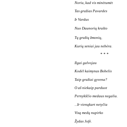
Noriu, kad vis minėtumėt
Tas gražias Pavardes
Ir Vardus
Nuo Daunorių krašto 
Tų gražių žmonių,
Kurių seniai jau nebėra.
* * *
Ilgai galvojau
Kodėl kaimynas Bobelis
Taip gražiai gyvena?
O aš niekaip parduot
Pernykščio medaus negaliu.
...Ir vienąkart netyčia
Visą medų nupirko
Žydas Jofė.