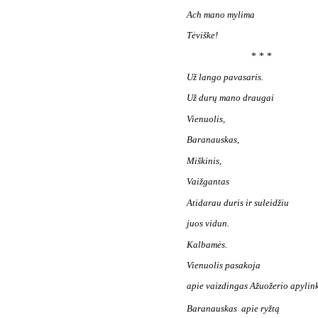
Ach mano mylima
Tėviške!
* * *
Už lango pavasaris.
Už durų mano draugai
Vienuolis,
Baranauskas,
Miškinis,
Vaižgantas
Atidarau duris ir suleidžiu
juos vidun.
Kalbamės.
Vienuolis pasakoja
apie vaizdingas Ažuožerio apylink
Baranauskas  apie ryžtą