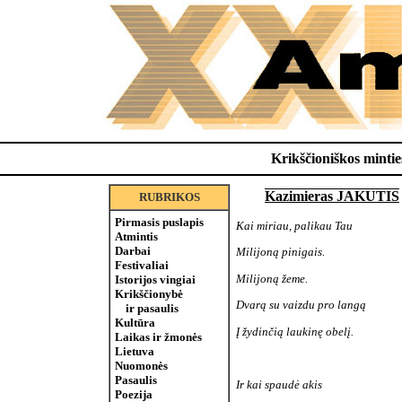
Krikščioniškos minties
Kazimieras JAKUTIS
RUBRIKOS
Pirmasis puslapis
Kai miriau, palikau Tau
Atmintis
Darbai
Milijoną pinigais.
Festivaliai
Milijoną žeme.
Istorijos vingiai
Krikščionybė
Dvarą su vaizdu pro langą
ir pasaulis
Kultūra
Į žydinčią laukinę obelį.
Laikas ir žmonės
Lietuva
Nuomonės
Pasaulis
Ir kai spaudė akis
Poezija