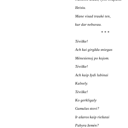
Išeisiu.
Mane visad traukė ten,
kur dar nebuvau.
* * *
Tėviške!
Ach kai girgžda sniegas
Mėnesienoj po kojom.
Tėviške!
Ach kaip žydi lubinai
Kalnely.
Tėviške!
Ko gerkligaly
Gumulas stovi?
Ir ašaros kaip riešutai
Pabyra žemėn?