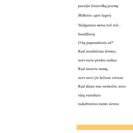
parašyt lietuvišką poemą
Miškinis  apie lagerį
Vaižgantas mena toli toli...
baudžiavą
O ką papasakosiu aš?
Kad nesukūriau šeimos,
nors turiu penkis vaikus.
Kad neturiu namų,
nors stovi jie keliose vietose.
Kad dūstu nuo nemeilės, nors
rūtų vainikais
nukabinėtos namo sienos.