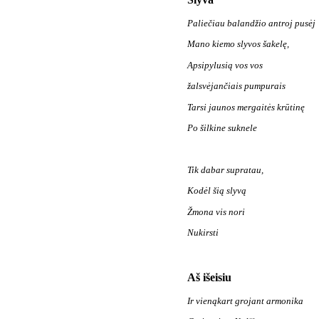
Paliečiau balandžio antroj pusėj
Mano kiemo slyvos šakelę,
Apsipylusią vos vos
žalsvėjančiais pumpurais
Tarsi jaunos mergaitės krūtinę
Po šilkine suknele
Tik dabar supratau,
Kodėl šią slyvą
Žmona vis nori
Nukirsti
Aš išeisiu
Ir vienąkart grojant armonika