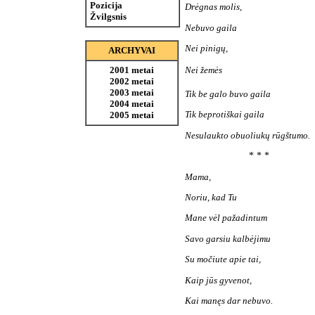
Pozicija
Drėgnas molis,
Žvilgsnis
Nebuvo gaila
Nei pinigų,
ARCHYVAI
2001 metai
Nei žemės 
2002 metai
2003 metai
Tik be galo buvo gaila
2004 metai
Tik beprotiškai gaila
2005 metai
Nesulaukto obuoliukų rūgš
* * *
Mama,
Noriu, kad Tu
Mane vėl pažadintum
Savo garsiu kalbėjimu
Su močiute apie tai,
Kaip jūs gyvenot,
Kai manęs dar nebuvo.