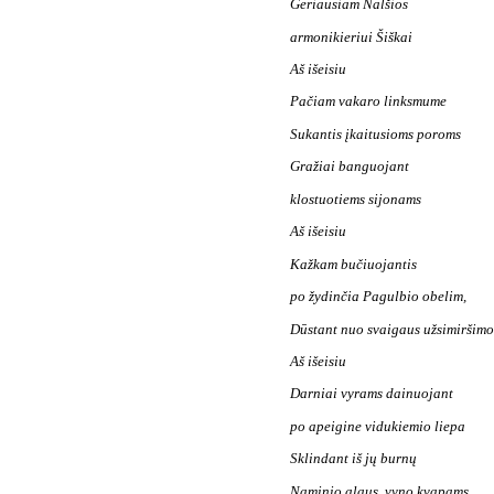
Geriausiam Nalšios
armonikieriui Šiškai
Aš išeisiu
Pačiam vakaro linksmume
Sukantis įkaitusioms poroms
Gražiai banguojant
klostuotiems sijonams
Aš išeisiu
Kažkam bučiuojantis
po žydinčia Pagulbio obelim,
Dūstant nuo svaigaus užsimiršimo
Aš išeisiu
Darniai vyrams dainuojant
po apeigine vidukiemio liepa
Sklindant iš jų burnų
Naminio alaus, vyno kvapams