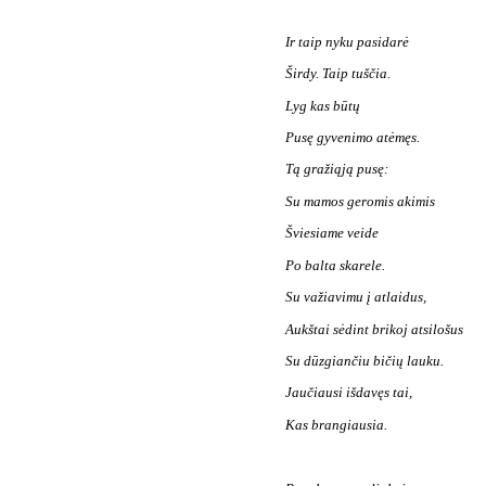
Ir taip nyku pasidarė
Širdy. Taip tuščia.
Lyg kas būtų
Pusę gyvenimo atėmęs.
Tą gražiąją pusę:
Su mamos geromis akimis
Šviesiame veide
Po balta skarele.
Su važiavimu į atlaidus,
Aukštai sėdint brikoj atsilošus
Su dūzgiančiu bičių lauku.
Jaučiausi išdavęs tai,
Kas brangiausia.