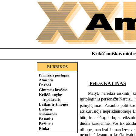
Krikščioniškos minties
RUBRIKOS
Pirmasis puslapis
Atmintis
Petras KATINAS
Darbai
Gimtasis kraštas
Matyt, nereikia aiškinti, 
Krikščionybė
mitologiniu personažu Narcizu  j
ir pasaulis
Laikas ir žmonės
įsimylėjimas. Pasaulio politiko
Lietuva
atsikūrusioje nepriklausomoje Li
Nuomonės
būtų ir nebūtų darbų sureikšmin
Pasaulis
duona kasdienine. Vos tik atsid
Požiūris
Rinka
olimpe, narcizai ir narcizės v
neturi nė kvapo, o krečia įvairi