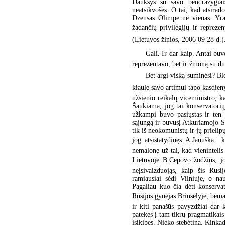
Daukšys su savo bendražygiais,
neatsikvošės. O tai, kad atsirad
Dzeusas Olimpe ne vienas. Yra 
žadančių privilegijų ir reprezen
(Lietuvos žinios, 2006 09 28 d.)
Gali. Ir dar kaip. Antai buv
reprezentavo, bet ir žmoną su duk
Bet argi viską suminėsi? Blog
kiaulę savo artimui tapo kasdien
užsienio reikalų viceministro, 
Šaukiama, jog tai konservatorių 
užkampį buvo pasiųstas ir ten
sąjungą ir buvusį Atkuriamojo S
tik iš neokomunistų ir jų prielip
jog atsistatydinęs A.Januška 
nemalonę už tai, kad vieninteli
Lietuvoje B.Cepovo žodžius, jo
neįsivaizduojąs, kaip šis Rusi
ramiausiai sėdi Vilniuje, o na
Pagaliau kuo čia dėti konservat
Rusijos gynėjas Briuselyje, bema
ir kiti panašūs pavyzdžiai dar 
patekęs į tam tikrų pragmatikais 
įsikibęs. Nieko stebėtina. Kinkad