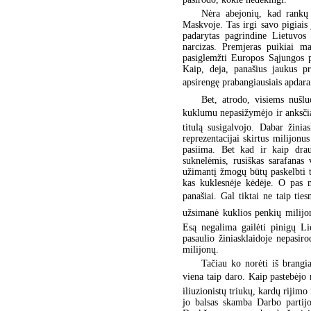
Nėra abejonių, kad rankų i
Maskvoje. Tas irgi savo pigiais 
padarytas pagrindine Lietuvos 
narcizas. Premjeras puikiai ma
pasiglemžti Europos Sąjungos pi
Kaip, deja, panašius jaukus pr
apsirengę prabangiausiais apdarai
Bet, atrodo, visiems nušlu
kuklumu nepasižymėjo ir anksčiau
titulą susigalvojo. Dabar žinia
reprezentacijai skirtus milijonu
pasiima. Bet kad ir kaip drau
suknelėmis, rusiškas sarafanas 
užimantį žmogų būtų paskelbti to
kas kuklesnėje kėdėje. O pas m
panašiai. Gal tiktai ne taip ties
užsimanė kuklios penkių mili
Esą negalima gailėti pinigų Li
pasaulio žiniasklaidoje nepasir
milijonų.
Tačiau ko norėti iš brangia
viena taip daro. Kaip pastebėjo 
iliuzionistų triukų, kardų rijimo
jo balsas skamba Darbo partijo