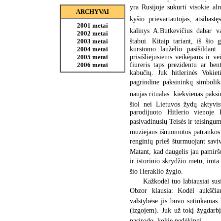
yra Rusijoje sukurti visokie al
ARCHYVAI
kyšio prievartautojas, atsibast
2001 metai
kalinys A.Butkevičius dabar v
2002 metai
štabui. Kitaip tariant, iš šio
2003 metai
kurstomo lauželio pasišildant
2004 metai
prisišliejusiems veikėjams ir ve
2005 metai
fiureris taps prezidentu ar ben
2006 metai
kabučių. Juk hitlerinės Vokiet
pagrindine paksininkų simboli
naujas ritualas  kiekvienas paks
šiol nei Lietuvos žydų aktyvis
parodijuoto Hitlerio vienoje
pasivadinusių Teisės ir teisingum
muziejaus išnuomotos patrankos š
renginių prieš šturmuojant savi
Matant, kad daugelis jau pamiršo
ir istorinio skrydžio metu, im
šio Heraklio žygio.
Kažkodėl tuo labiausiai sus
Obzor klausia: Kodėl aukšči
valstybėse jis buvo sutinkamas
(izgojem). Juk už tokį žygdarbį
pasirodo, kokie nedėkingi.