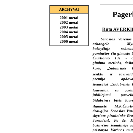
ARCHYVAI
Pager
2001 metai
2002 metai
2003 metai
Rūta AVERK
2004 metai
2005 metai
Senosios Varėnos
2006 metai
arkangelo Myk
bažnyčioje sekmad
paminėtos čia gimusio 
Čiurlionio 131 - o
gimimo metinės, dešim
kartą ,,Sidabrinės bi
ženklu ir savivald
premija apdovan
šiemečiai ,,Sidabrinės b
laureatai, su garb
jubiliejumi pasveik
Sidabrinės bitės laur
ilgametė M.K.Čiurli
draugijos Senosios Var
skyriaus pirmininkė Gra
Jaronienė. Po šv. M
bažnyčios žemutinėje sa
pristatyta Varėnos muz