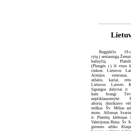
Lietuv
Rugpjūčio 19-o
rytą į seniausiąją Žemai
bažnyčią Plateliu
(Plungės r.) iš visos š
rinkosi Lietuvos Lai
Armijos veteranai
atžalos, kariai, rėmė
Lietuvos Laisvės 
Sąjungos dalyviai ir v
kam brangi Tėvy
nepriklausomybė. P
altorių išsirikiavo vėl
miškas. Šv. Mišias au
mons. Alfonsas Svarin
ir Platelių klebonas 
Valerijonas Rima. Šv. M
giesmes atliko Klaip