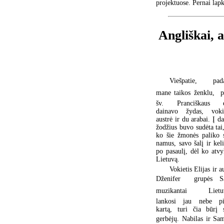
projektuose. Pernai lap
Angliškai, a
Viešpatie, pad
mane taikos ženklu,  
šv. Pranciškaus e
dainavo žydas, vokie
austrė ir du arabai. Į d
žodžius buvo sudėta tai
ko šie žmonės paliko 
namus, savo šalį ir kel
po pasaulį, dėl ko atvy
Lietuvą.
Vokietis Elijas ir a
Dženifer  grupės Sa
muzikantai  Lietu
lankosi jau nebe p
kartą, turi čia būrį 
gerbėjų. Nabilas ir Sam