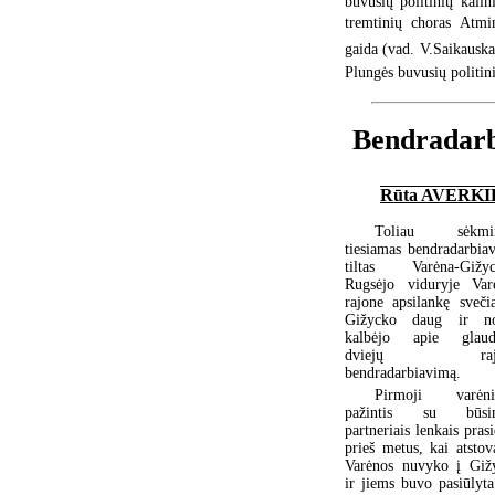
buvusių politinių kalin
tremtinių choras Atmin
gaida (vad. V.Saikauska
Plungės buvusių politini
Bendradarb
Rūta AVERK
Toliau sėkmin
tiesiamas bendradarbia
tiltas Varėna-Gižyc
Rugsėjo viduryje Var
rajone apsilankę svečia
Gižycko daug ir no
kalbėjo apie glaud
dviejų rajo
bendradarbiavimą.
Pirmoji varėni
pažintis su būsim
partneriais lenkais pras
prieš metus, kai atstov
Varėnos nuvyko į Giž
ir jiems buvo pasiūlyt