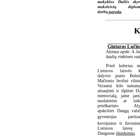
mokyklos Dailės skyr
moksleivių diplom
darbų
paroda
.
K
Gintaras Lučin
Alytaus apskr. A.J
šaulių rinktinės v
Prieš kelerius m
Lietuvos laisvės 
dalyvio poeto Boles
Mačionio broliui vilnie
Vytautui kilo suman
atnaujinti ir išplėsti 
memorialą, jame įamž
nuolatinius ar laik
prieškarinio Alyt
apskrities Daugų valsč
gyventojus  partiza
kovojusius ir žuvusiu
Lietuvos laisvę 
Dauguose
išniekintus
.