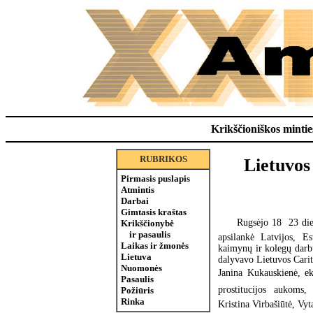
Krikščioniškos minties
RUBRIKOS
Lietuvos
Pirmasis puslapis
Atmintis
Darbai
Gimtasis kraštas
Rugsėjo 18  23 di
Krikščionybė
ir pasaulis
apsilankė Latvijos, Es
Laikas ir žmonės
kaimynų ir kolegų darbu,
Lietuva
dalyvavo Lietuvos Carit
Nuomonės
Janina Kukauskienė, ek
Pasaulis
prostitucijos aukoms,
Požiūris
Rinka
Kristina Virbašiūtė, Vy