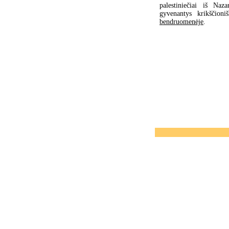
palestiniečiai iš Nazar
gyvenantys krikščioniš
bendruomenėje
.