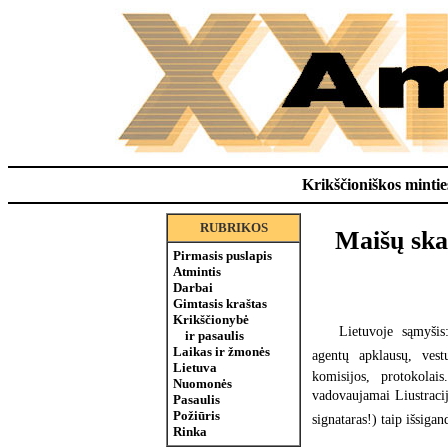
Krikščioniškos minties
RUBRIKOS
Maišų sk
Pirmasis puslapis
Atmintis
Darbai
Gimtasis kraštas
Krikščionybė
Lietuvoje  sąmyši
ir pasaulis
Laikas ir žmonės
agentų apklausų, ves
Lietuva
komisijos, protokolai
Nuomonės
vadovaujamai Liustracij
Pasaulis
Požiūris
signataras!) taip išsiga
Rinka