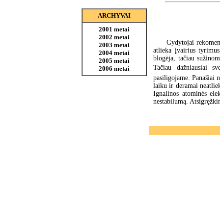
ARCHYVAI
2001 metai
2002 metai
Gydytojai rekomend
2003 metai
atlieka įvairius tyrimu
2004 metai
blogėja, tačiau sužinom
2005 metai
Tačiau dažniausiai sv
2006 metai
pasiligojame. Panašiai n
laiku ir deramai neatlie
Ignalinos atominės elek
nestabilumą. Atsigręžk