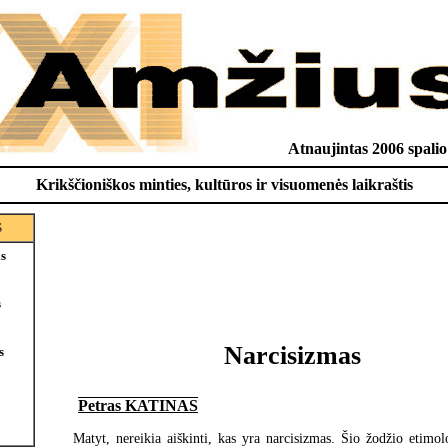
Atnaujintas 2006 spalio
Krikščioniškos minties, kultūros ir visuomenės laikraštis
S
is
s
Narcisizmas
s
Petras KATINAS
Matyt, nereikia aiškinti, kas yra narcisizmas. Šio žodžio etimol