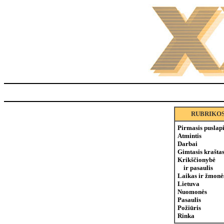
RUBRIKO
Pirmasis puslap
Atmintis
Darbai
Gimtasis krašta
Krikščionybė
ir pasaulis
Laikas ir žmonė
Lietuva
Nuomonės
Pasaulis
Požiūris
Rinka