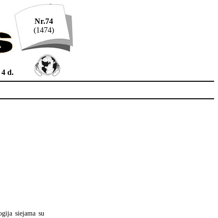
Nr.74
(1474)
 4 d.
ogija siejama su