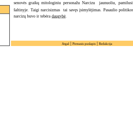
senovės graikų mitologiniu personažu Narcizu  jaunuoliu, pamilusi
šaltinyje. Taigi narcisizmas  tai savęs įsimylėjimas. Pasaulio politikos
narcizų buvo ir tebėra
daugybė
.
|
|
Atgal
Pirmasis puslapis
Redakcija