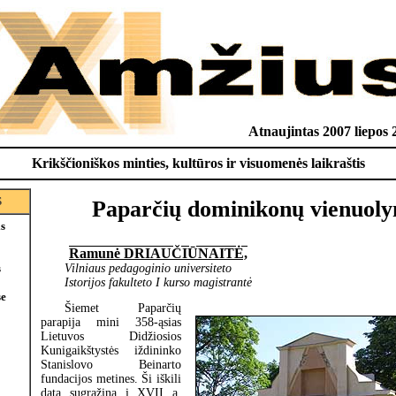
Atnaujintas 2007 liepos 
Krikščioniškos minties, kultūros ir visuomenės laikraštis
S
Paparčių dominikonų vienuoly
is
Ramunė DRIAUČIŪNAITĖ,
Vilniaus pedagoginio universiteto
s
Istorijos fakulteto I kurso magistrantė
e
Šiemet Paparčių
parapija mini 358-ąsias
Lietuvos Didžiosios
Kunigaikštystės iždininko
Stanislovo Beinarto
fundacijos metines. Ši iškili
data sugrąžina į XVII a.