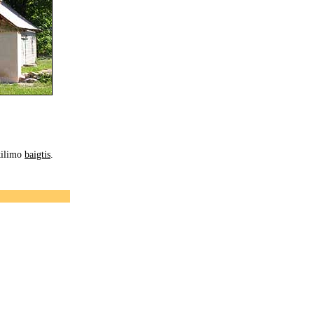
kilimo
baigtis
.