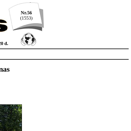
Nr.56
(1553)
20 d.
nas