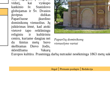
vidurį, kai vyskupo
kankinio šv. Stanislovo
globojamas ir Šv. Dvasios
įkvėptas didikas
Paparčiuose įkurdino
dominikonų vienuolius. Jų
įsikūrimas lėmė, kad atoki
vietovė tapo reikšmingu
religiniu ir kultūriniu
centru, kuriame daugiau nei
Paparčių dominikonų
du šimtus metų buvo
vienuolyno vartai
skelbiamas Dievo žodis,
skleidžiama Vakarų
Europos kultūra. Prasmingą darbą nutraukė nesėkminga 1863 metų su
|
|
Atgal
Pirmasis puslapis
Redakcija