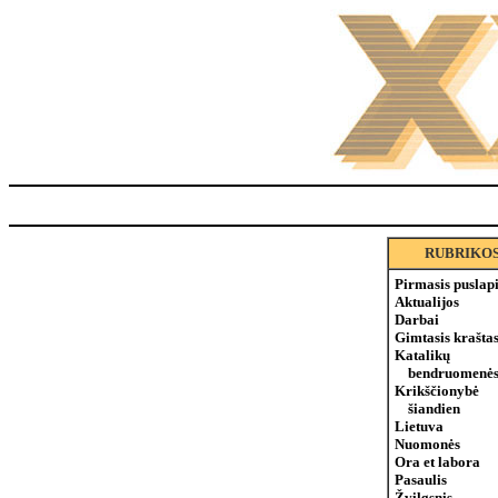
RUBRIKO
Pirmasis puslap
Aktualijos
Darbai
Gimtasis krašta
Katalikų
bendruomenės
Krikščionybė
šiandien
Lietuva
Nuomonės
Ora et labora
Pasaulis
Žvilgsnis