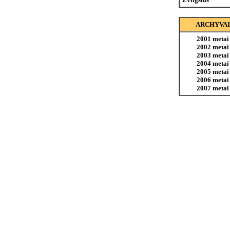
ARCHYVAI
2001 metai
2002 metai
2003 metai
2004 metai
2005 metai
2006 metai
2007 metai