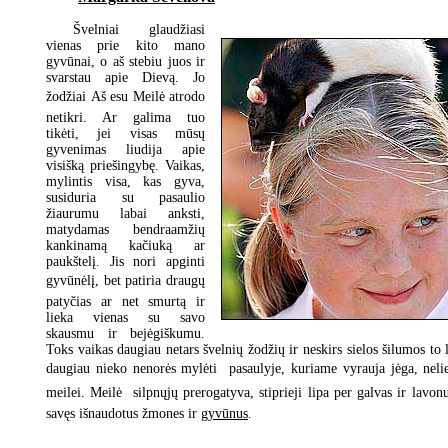
Švelniai glaudžiasi
vienas prie kito mano
gyvūnai, o aš stebiu juos ir
svarstau apie Dievą. Jo
žodžiai Aš esu Meilė atrodo
netikri. Ar galima tuo
tikėti, jei visas mūsų
gyvenimas liudija apie
visišką priešingybę. Vaikas,
mylintis visa, kas gyva,
susiduria su pasaulio
žiaurumu labai anksti,
matydamas bendraamžių
kankinamą kačiuką ar
paukštelį. Jis nori apginti
gyvūnėlį, bet patiria draugų
patyčias ar net smurtą ir
lieka vienas su savo
skausmu ir bejėgiškumu.
Toks vaikas daugiau netars švelnių žodžių ir neskirs sielos šilumos to 
daugiau nieko nenorės mylėti  pasaulyje, kuriame vyrauja jėga, neli
meilei. Meilė  silpnųjų prerogatyva, stiprieji lipa per galvas ir lavo
savęs išnaudotus žmones ir
gyvūnus
.