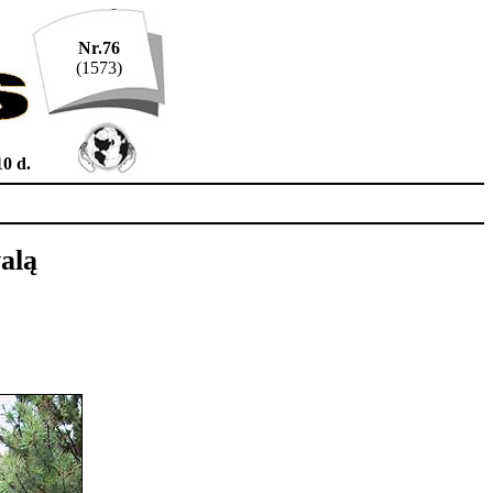
Nr.76
(1573)
10 d.
alą