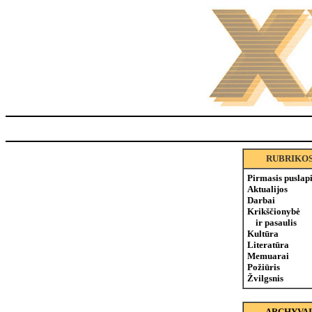
RUBRIKO
Pirmasis puslap
Aktualijos
Darbai
Krikščionybė
ir pasaulis
Kultūra
Literatūra
Memuarai
Požiūris
Žvilgsnis
ARCHYVAI