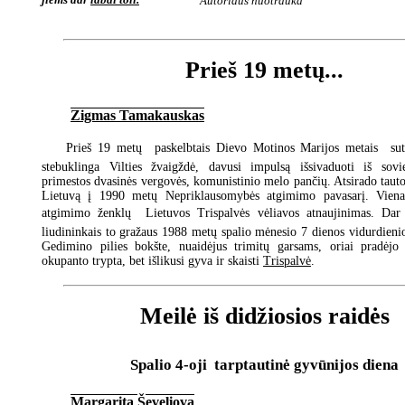
Autoriaus nuotrauka
Prieš 19 metų...
Zigmas Tamakauskas
Prieš 19 metų  paskelbtais Dievo Motinos Marijos metais  su
stebuklinga Vilties žvaigždė, davusi impulsą išsivaduoti iš sovi
primestos dvasinės vergovės, komunistinio melo pančių. Atsirado tauto
Lietuvą į 1990 metų Nepriklausomybės atgimimo pavasarį. Viena
atgimimo ženklų  Lietuvos Trispalvės vėliavos atnaujinimas. Dar
liudininkais to gražaus 1988 metų spalio mėnesio 7 dienos vidurdienio
Gedimino pilies bokšte, nuaidėjus trimitų garsams, oriai pradėjo 
okupanto trypta, bet išlikusi gyva ir skaisti
Trispalvė
.
Meilė iš didžiosios raidės
Spalio 4-oji  tarptautinė gyvūnijos diena
Margarita Ševeliova