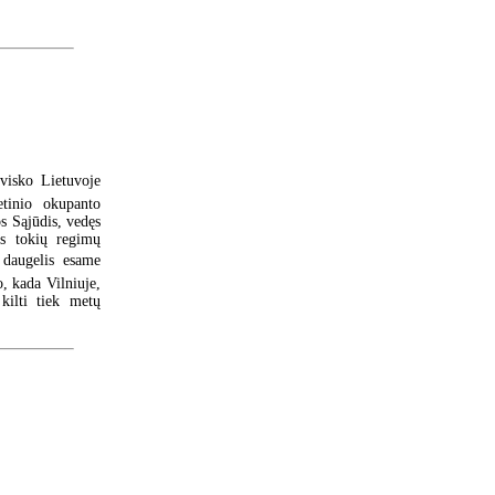
tvisko Lietuvoje
etinio okupanto
s Sąjūdis, vedęs
s tokių regimų
 daugelis esame
, kada Vilniuje,
kilti tiek metų