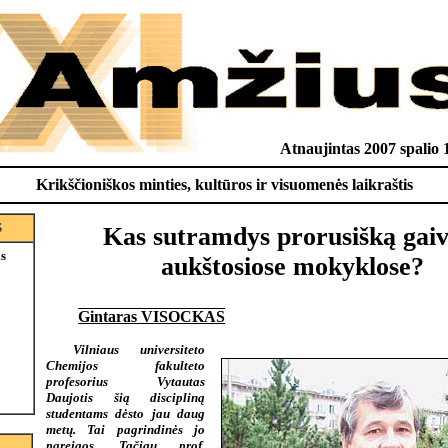
Atnaujintas 2007 spalio 
Krikščioniškos minties, kultūros ir visuomenės laikraštis
S
Kas sutramdys prorusišką gaiv
is
aukštosiose mokyklose?
Gintaras VISOCKAS
Vilniaus universiteto
Chemijos fakulteto
profesorius Vytautas
Daujotis šią discipliną
studentams dėsto jau daug
metų. Tai pagrindinės jo
pareigos. Tačiau prof.