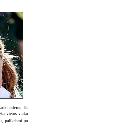
laukiantiems. Jis
eka vietos vaiko
nus, palikdami po