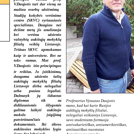
V.Daujotis turi dar vieną ne
mažiau svarbų užsiėmimą 
Studijų kokybės vertinimo
centro (SKVC) vyriausiasis
specialistas. Daugiau nei
dešimt metų jis analizuoja
bei vertina užsienio
valstybių aukštųjų mokyklų
filialų veiklą Lietuvoje.
Triūsas SKVC  apmokamas
kaip ir universitete. Bet ne
toks ramus. Mat prof.
V.Daujotis  itin principingas
ir reiklus. Jo įsitikinimu,
dauguma užsienio šalių
aukštųjų mokyklų filialų
Lietuvoje dirba nelegaliai
arba pusiau legaliai.
Dažnusyk jų išduotus
diplomus tik su
Profesorius Vytautas Daujotis
didžiausiomis išlygomis
mano, kad kai kurie Rusijos
galima laikyti aukštojo
aukštųjų mokyklų filialai,
mokslo įsigijimą
nelegaliai veikiantys Lietuvoje,
patvirtinančiais
savo studentams formuoja
dokumentais. Iki tikros
antivakarietiškas, antiamerikietiškas,
aukštosios mokyklos lygio
antitautiškas nuostatas
jiems dar
labai toli.