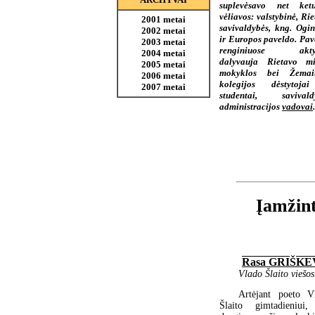
suplevėsavo net ketu
vėliavos: valstybinė, Ri
2001 metai
savivaldybės, kng. Ogin
2002 metai
ir Europos paveldo. Pav
2003 metai
renginiuose aktyv
2004 metai
dalyvauja Rietavo mi
2005 metai
mokyklos bei Žemait
2006 metai
kolegijos dėstytoja
2007 metai
studentai, savivald
administracijos
vadovai
.
Įamžint
Rasa GRIŠKE
Vlado Šlaito viešos
Artėjant poeto V
Šlaito gimtadieniui,