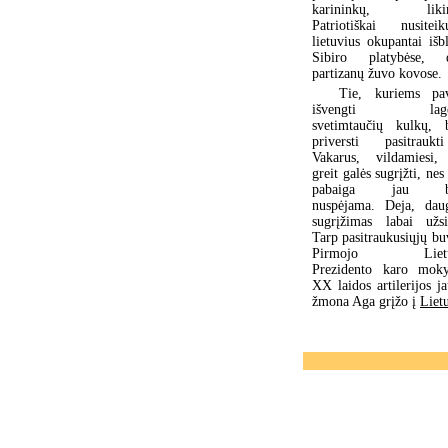
karininkų, likim
Patriotiškai nusiteik
lietuvius okupantai išb
Sibiro platybėse, 
partizanų žuvo kovose.
Tie, kuriems pa
išvengti lager
svetimtaučių kulkų, 
priversti pasitrauk
Vakarus, vildamiesi,
greit galės sugrįžti, nes
pabaiga jau b
nuspėjama. Deja, daug
sugrįžimas labai užsi
Tarp pasitraukusiųjų bu
Pirmojo Lietu
Prezidento karo moky
XX laidos artilerijos j
žmona Aga grįžo į
Liet