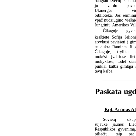
daugiau svečių sulauki
jo vardu pavadi
Ukmergės vieš
biblioteka. Jos šeimini
ypač nudžiugino viešnio
Jungtinių Amerikos Vals
 Čikagoje gyvena
kraštietė Sofija Jelion
atvykusi paviešėti į gi
su dukra Raminta. Ji 
Čikagoje, trylika 
mokėsi įvairiose liet
mokyklose, todėl šian
puikiai kalba gimtąja 
tėvų
kalba
.
Paskata ugdy
Kpt. Arūnas Al
Sovietų okupa
sujaukė jaunos Liet
Respublikos gyvenimą,
piliečių, taip pa