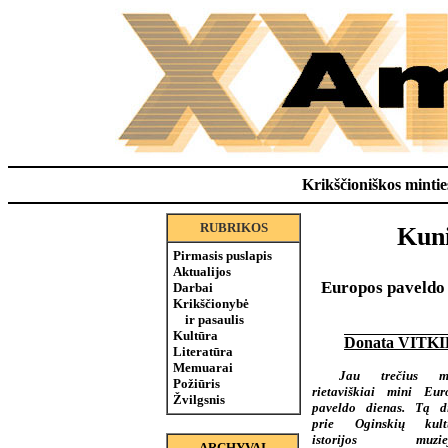
Krikščioniškos minties
RUBRIKOS
Kuni
Pirmasis puslapis
Aktualijos
Europos paveldo d
Darbai
Krikščionybė
ir pasaulis
Kultūra
Donata VITK
Literatūra
Memuarai
Jau trečius me
Požiūris
rietaviškiai mini Eur
Žvilgsnis
paveldo dienas. Tą d
prie Oginskių kult
istorijos muziej
ARCHYVAI