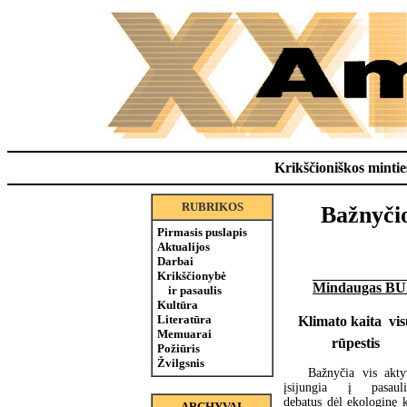
Krikščioniškos minties
RUBRIKOS
Bažnyčio
Pirmasis puslapis
Aktualijos
Darbai
Krikščionybė
Mindaugas B
ir pasaulis
Kultūra
Literatūra
Klimato kaita  vi
Memuarai
rūpestis
Požiūris
Žvilgsnis
Bažnyčia vis akty
įsijungia į pasauli
debatus dėl ekologinę k
ARCHYVAI