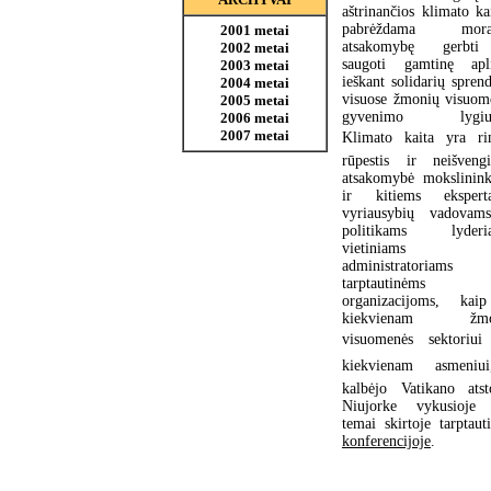
aštrinančios klimato ka
pabrėždama moral
2001 metai
atsakomybę gerbti
2002 metai
saugoti gamtinę apl
2003 metai
ieškant solidarių spren
2004 metai
visuose žmonių visuom
2005 metai
gyvenimo lygiuo
2006 metai
2007 metai
Klimato kaita yra ri
rūpestis ir neišveng
atsakomybė mokslinin
ir kitiems ekspert
vyriausybių vadovam
politikams lyderi
vietiniams
administratoriams
tarptautinėms
organizacijoms, kai
kiekvienam žmo
visuomenės sektoriui
kiekvienam asmeniui
kalbėjo Vatikano atst
Niujorke vykusioje 
temai skirtoje tarptaut
konferencijoje
.