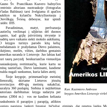
Kauno Šv. Pranciškaus Ksavero bažnyčios
centrinio altoriaus nuotraukoje (fotografas
Vladas Baliūnas) tarsi žvelgiama iš apačios
aukštyn su kylančiu Nukryžiuotuoju į
Dieviškąją Šviesą debesyse, kur spindi
raidės: IHS.
Pavadinimas, matyt, perfrazuoja
tautiečių veržimąsi į užjūrius dėl duonos
kąsnio, kad grįžę įsitvirtintų tėvynėje ir
padėtų savo vaikams siekti mokslo aukštumų.
O knygos turinys parodo kitą kelią:
melsdamasis ir prašydamas Dievo palaimos,
tikėjimo, meilės, vilties, darbštus gentainis
amerikas suranda ir Lietuvoje. Juo labiau kad
turi taurų pavyzdį  besikuriančias vienuolijas
pasiaukojusių svetimtaučių, kurie kartu su
mūsų tautiečiais, Dievo laiminami, kasdiene
malda nugali sunkumus, kuria šalies ateitį.
Šioje knygoje, primenančioje eseistinį
dienoraštį, skirtame Lietuvos jėzuitų
provincijos 400-ųjų metinių sukakčiai,
surašyta 360 puslapių. Stebina ir neįtikėtinas
Kun. Kazimiero Ambraso
autoriaus darbštumas: knyga sudaryta per
knygos Amerikos Lietuvoje viršel
metus (2004 m.)  vos ne kasdien keliauta
paskubomis iš parapijos į parapiją, atliktos
kunigo pareigos, lankyti ligoniai, bičiuliai, giminės, dar rengtos laidos Ma