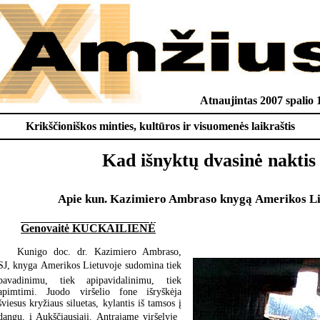
Atnaujintas 2007 spalio 
Krikščioniškos minties, kultūros ir visuomenės laikraštis
Kad išnyktų dvasinė naktis
Apie kun. Kazimiero Ambraso knygą Amerikos Li
Genovaitė KUCKAILIENĖ
Kunigo doc. dr. Kazimiero Ambraso,
SJ, knyga Amerikos Lietuvoje sudomina tiek
pavadinimu, tiek apipavidalinimu, tiek
apimtimi. Juodo viršelio fone išryškėja
šviesus kryžiaus siluetas, kylantis iš tamsos į
dangų, į Aukščiausiąjį. Antrajame viršelyje 