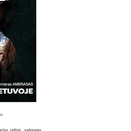
is
rijos radijui, vadovauta