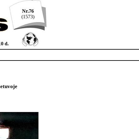
Nr.76
(1573)
10 d.
etuvoje