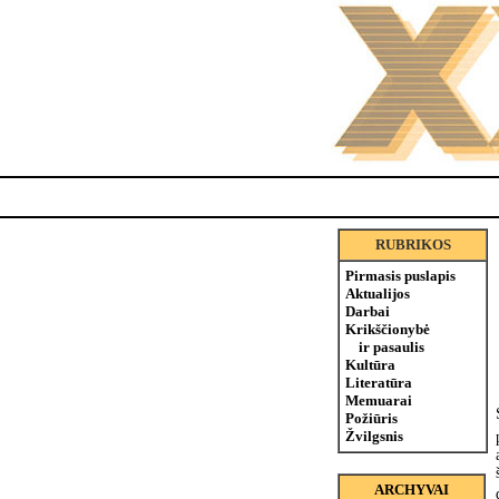
RUBRIKOS
Pirmasis puslapis
Aktualijos
Darbai
Krikščionybė
ir pasaulis
Kultūra
Literatūra
Memuarai
Požiūris
Žvilgsnis
ARCHYVAI