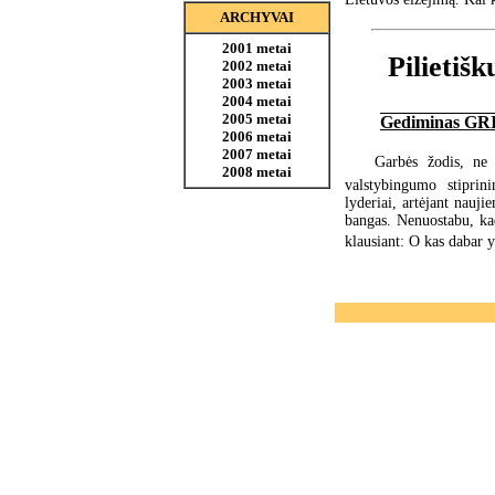
ARCHYVAI
2001 metai
Pilietiš
2002 metai
2003 metai
2004 metai
2005 metai
Gediminas G
2006 metai
2007 metai
Garbės žodis, ne 
2008 metai
valstybingumo stiprin
lyderiai, artėjant nauj
bangas. Nenuostabu, kad
klausiant: O kas dabar y