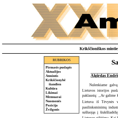
Krikščioniškos minties
RUBRIKOS
Sa
Pirmasis puslapis
Aktualijos
Algirdas Endri
Atmintis
Krikščionybė
šiandien
Nulenkiame galvą
Kultūra
Lietuvos istorijos pus
Likimai
paklaustų: ,,Ar galime k
Memuarai
Nuomonės
Lietuva iš Tėvynės vi
Pozicija
pasilinksminimų industr
Žvilgsnis
sušluojąs į šiukšliadėž
Lietuvos eižėjimą. Kai