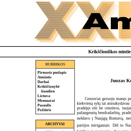
Krikščioniškos minties
RUBRIKOS
Pirmasis puslapis
Atmintis
Juozas Ke
Darbai
Krikščionybė
šiandien
Lietuva
Cenzoriai geruoju manęs pra
Memuarai
kiekvieną sykį tai atsisakydavau
Pasaulis
pradėjęs eiti be cenzūros, tuoj
Požiūris
pažangesnių bendradarbių, pradėj
nešdavo į Naująją Romuvą, nes
ARCHYVAI
partijos intrigantais. Dėl to 