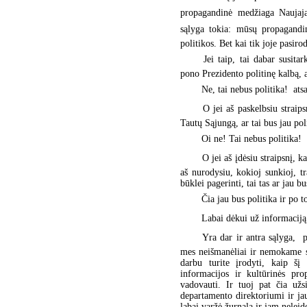
propagandinė medžiaga Naujaj
sąlyga tokia: mūsų propagandi
politikos. Bet kai tik joje pasiro
 Jei taip, tai dabar susit
pono Prezidento politinę kalbą, a
 Ne, tai nebus politika!  a
 O jei aš paskelbsiu strai
Tautų Sąjungą, ar tai bus jau pol
 Oi ne! Tai nebus politika!
 O jei aš įdėsiu straipsnį,
aš nurodysiu, kokioj sunkioj, tr
būklei pagerinti, tai tas ar jau bu
 Čia jau bus politika ir po
 Labai dėkui už informaciją
 Yra dar ir antra sąlyga, 
mes neišmanėliai ir nemokame s
darbu turite įrodyti, kaip šį 
informacijos ir kultūrinės pro
vadovauti. Ir tuoj pat čia užs
departamento direktoriumi ir jau
labai varžė žurnalą ir jam neleido