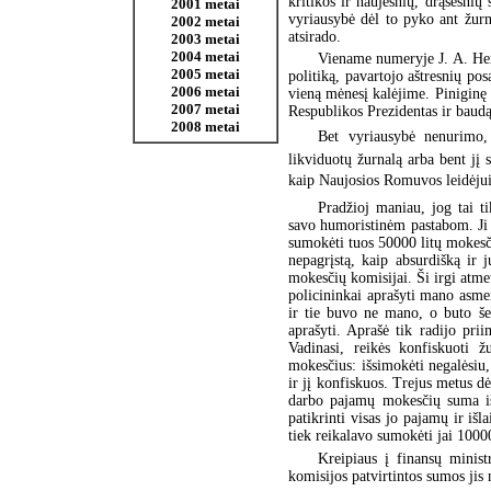
kritikos ir naujesnių, drąsesn
2001 metai
vyriausybė dėl to pyko ant žurna
2002 metai
atsirado.
2003 metai
2004 metai
Viename numeryje J. A. Herb
2005 metai
politiką, pavartojo aštresnių po
2006 metai
vieną mėnesį kalėjime. Piniginę b
2007 metai
Respublikos Prezidentas ir baud
2008 metai
Bet vyriausybė nenurimo, 
likviduotų žurnalą arba bent jį
kaip Naujosios Romuvos leidėju
Pradžioj maniau, jog tai ti
savo humoristinėm pastabom. Ji t
sumokėti tuos 50000 litų mokesč
nepagrįstą, kaip absurdišką ir
mokesčių komisijai. Ši irgi atm
policininkai aprašyti mano asme
ir tie buvo ne mano, o buto še
aprašyti. Aprašė tik radijo pri
Vadinasi, reikės konfiskuoti ž
mokesčius: išsimokėti negalėsiu,
ir jį konfiskuos. Trejus metus dė
darbo pajamų mokesčių suma iša
patikrinti visas jo pajamų ir išl
tiek reikalavo sumokėti jai 10000
Kreipiaus į finansų minist
komisijos patvirtintos sumos jis 