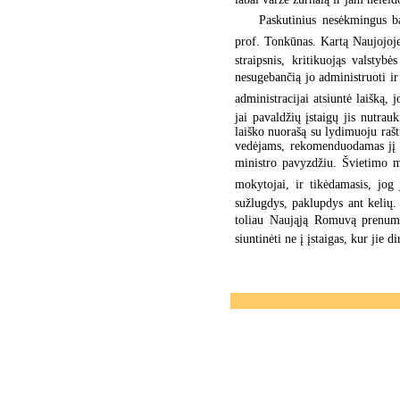
Paskutinius nesėkmingus ba
prof. Tonkūnas. Kartą Naujojoj
straipsnis, kritikuojąs valstybė
nesugebančią jo administruoti ir
administracijai atsiuntė laišką,
jai pavaldžių įstaigų jis nutrau
laiško nuorašą su lydimuoju raš
vedėjams, rekomenduodamas jį p
ministro pavyzdžiu. Švietimo m
mokytojai, ir tikėdamasis, jog
sužlugdys, paklupdys ant kelių.
toliau Naująją Romuvą prenum
siuntinėti ne į įstaigas, kur jie 