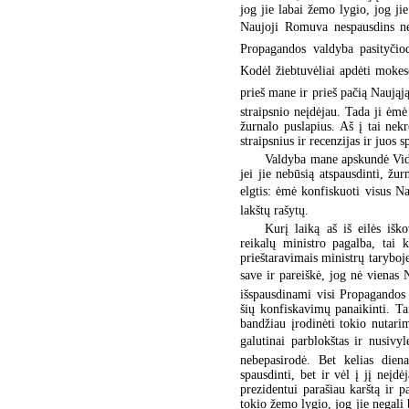
jog jie labai žemo lygio, jog ji
Naujoji Romuva nespausdins n
Propagandos valdyba pasityčiod
Kodėl žiebtuvėliai apdėti mokes
prieš mane ir prieš pačią Naująj
straipsnio neįdėjau. Tada ji ėmė
žurnalo puslapius. Aš į tai nek
straipsnius ir recenzijas ir juos 
Valdyba mane apskundė Vidau
jei jie nebūsią atspausdinti, žu
elgtis: ėmė konfiskuoti visus 
lakštų rašytų.
Kurį laiką aš iš eilės iš
reikalų ministro pagalba, tai 
prieštaravimais ministrų taryboj
save ir pareiškė, jog nė vienas 
išspausdinami visi Propagandos 
šių konfiskavimų panaikinti. Tai
bandžiau įrodinėti tokio nutari
galutinai parblokštas ir nusivy
nebepasirodė. Bet kelias dien
spausdinti, bet ir vėl į jį neį
prezidentui parašiau karštą ir p
tokio žemo lygio, jog jie negali 