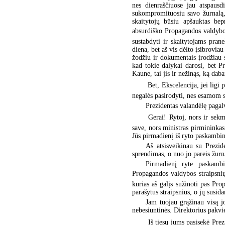
nes dienraščiuose jau atspausd
sukompromituosiu savo žurnalą, 
skaitytojų būsiu apšauktas bep
absurdiško Propagandos valdybos
sustabdyti ir skaitytojams prane
diena, bet aš vis dėlto įsibroviau
žodžiu ir dokumentais įrodžiau s
kad tokie dalykai darosi, bet P
Kaune, tai jis ir nežinąs, ką daba
 Bet, Ekscelencija, jei ligi
negalės pasirodyti, nes esamom s
Prezidentas valandėlę pagalv
 Gerai! Rytoj, nors ir sek
save, nors ministras pirmininkas 
Jūs pirmadienį iš ryto paskambin
Aš atsisveikinau su Prezid
sprendimas, o nuo jo pareis žurn
Pirmadienį ryte paskambi
Propagandos valdybos straipsni
kurias aš galįs sužinoti pas Pr
parašytus straipsnius, o jų susida
Jam tuojau grąžinau visą j
nebesiuntinės. Direktorius pakviet
 Iš tiesų jums pasisekė P