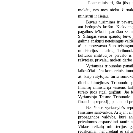
 Pone ministeri, šia jūsų
mokėti, nes mes nieko žurnale
ministrui ir išėjau.
Buvau nusiminęs ir pavargęs
ant bedugnės krašto. Kiekvien
pagalbos ieškoti, parašiau sk
S. Šilingas viešai spaudoj buvo
galima apskųsti neteisingus vald
aš ir motyvavau šiuo teisingum
ministerijos nutarimą. Tribunol
kultūros institucijos privalo 
rašytojas, privalau mokėti darb
Vyriausias tribunolas pana
laikraščiai nėra komercinės įmon
aš, kaip rašytojas, turiu sumok
didelis laimėjimas. Tribunolo s
Finansų ministerija visiems la
turėjo juos atgal grąžinti. Ji
Vyriausiojo Teismo Tribunolo s
finansinių represijų panaudoti pr
Bet šioms vyriausybės repr
fašistinės santvarkos. Artėjant 
propagandos valdyba, kuri an
privalomus atspausdinti tautinin
Vidaus reikalų ministerijos g
redakciniai, nenurodant jų šalti