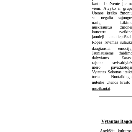
kartu. Ir šventė jie n
vieni. Atvyko ir grup
Utenos krašto žmoni
su negalia sąjungo
narių. Likim
nuskriaustus žmone
koncertu sveikin
jaunieji antalieptiškai
Ropės rovimas sulauk
daugiausiai emocijų
Jauniausiems žaidim
dalyviams Zaras
rajono savivaldybė
mero pavaduotoja
Vytautas Sekonas įteik
tortą. Nuotaikinga
nuteikė Utenos krašto 
muzikantai
.
Vytautas Bagd
Anykščių kultūros