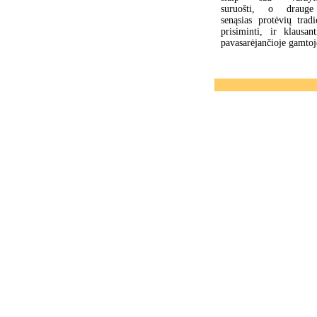
suruošti, o draug
senąsias protėvių tradi
prisiminti, ir klaus
pavasarėjančioje gamto