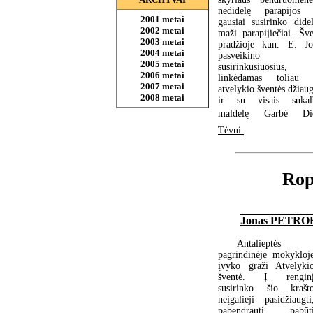
nedidelę parapijos 
2001 metai
gausiai susirinko didel
2002 metai
maži parapijiečiai. Šve
2003 metai
pradžioje kun. E. Jo
2004 metai
pasveikino
2005 metai
susirinkusiuosius,
2006 metai
linkėdamas toliau t
2007 metai
atvelykio šventės džiau
2008 metai
ir su visais sukal
maldelę Garbė Di
Tėvui.
Rop
Jonas PETR
Antalieptės
pagrindinėje mokykloj
įvyko graži Atvelyki
šventė. Į rengin
susirinko šio krašt
neįgalieji pasidžiaugti
pabendrauti, pabūt