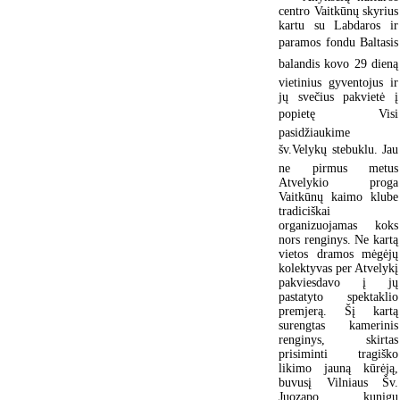
centro Vaitkūnų skyrius
kartu su Labdaros ir
paramos fondu Baltasis
balandis kovo 29 dieną
vietinius gyventojus ir
jų svečius pakvietė į
popietę Visi
pasidžiaukime
šv.Velykų stebuklu. Jau
ne pirmus metus
Atvelykio proga
Vaitkūnų kaimo klube
tradiciškai
organizuojamas koks
nors renginys. Ne kartą
vietos dramos mėgėjų
kolektyvas per Atvelykį
pakviesdavo į jų
pastatyto spektaklio
premjerą. Šį kartą
surengtas kamerinis
renginys, skirtas
prisiminti tragiško
likimo jauną kūrėją,
buvusį Vilniaus Šv.
Juozapo kunigų