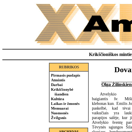
Krikščioniškos minties
RUBRIKOS
Dova
Pirmasis puslapis
Atmintis
Olga Žilinskien
Darbai
Krikščionybė
Atvelykio r
šiandien
baigiantis šv. Miš
Kultūra
klebonas kun. Emilis Jo
Laikas ir žmonės
paskelbė, kad tėva
Memuarai
vaikučiais yra lauk
Nuomonės
parapijos salėje, kur j
Žvilgsnis
Atvelykio šventę par
Tėvynės sąjungos Šila
skyriaus bendruomen
ARCHYVAI