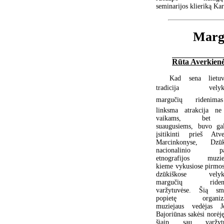
seminarijos klieriką Kar
Margu
Rūta Averkien
Kad sena lietuv
tradicija  velyk
margučių ridenima
linksma atrakcija ne
vaikams, bet
suaugusiems, buvo ga
įsitikinti prieš Atve
Marcinkonyse, Dzūk
nacionalinio pa
etnografijos muzie
kieme vykusiose pirmos
dzūkiškose velyki
margučių riden
varžytuvėse. Šią sm
popietę organiza
muziejaus vedėjas J
Bajoriūnas sakėsi norėj
šiaip sau varžytu