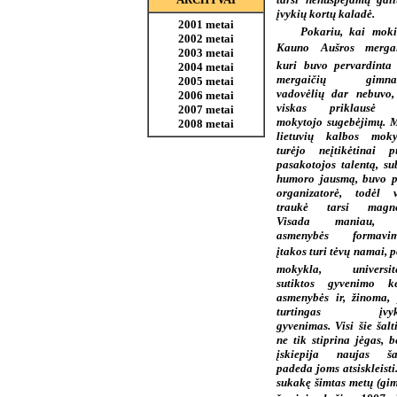
įvykių kortų kaladė.
2001 metai
Pokariu, kai moki
2002 metai
Kauno Aušros mergai
2003 metai
kuri buvo pervardinta 
2004 metai
mergaičių gimnazi
2005 metai
vadovėlių dar nebuvo,
2006 metai
viskas priklausė 
2007 metai
mokytojo sugebėjimų. 
2008 metai
lietuvių kalbos moky
turėjo neįtikėtinai p
pasakotojos talentą, su
humoro jausmą, buvo p
organizatorė, todėl v
traukė tarsi magne
Visada maniau, 
asmenybės formavim
įtakos turi tėvų namai, po
mokykla, universite
sutiktos gyvenimo ke
asmenybės ir, žinoma, 
turtingas įvyki
gyvenimas. Visi šie šalt
ne tik stiprina jėgas, b
įskiepija naujas ša
padeda joms atsiskleisti
sukakę šimtas metų (gim