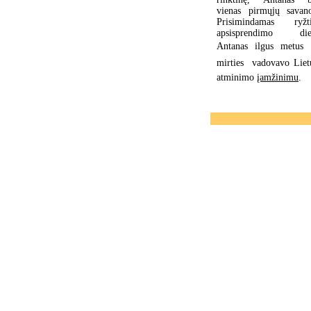
vienas pirmųjų savano
Prisimindamas ryžt
apsisprendimo die
Antanas ilgus metus 
mirties  vadovavo Liet
atminimo
įamžinimu
.