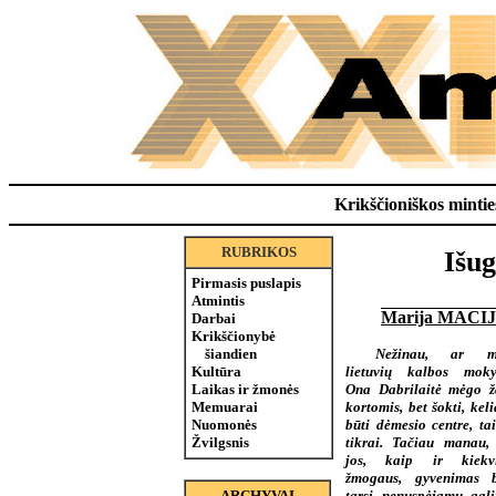
Krikščioniškos minties
RUBRIKOS
Išug
Pirmasis puslapis
Atmintis
Marija MACI
Darbai
Krikščionybė
Nežinau, ar m
šiandien
lietuvių kalbos moky
Kultūra
Ona Dabrilaitė mėgo ža
Laikas ir žmonės
kortomis, bet šokti, keli
Memuarai
būti dėmesio centre, ta
Nuomonės
tikrai. Tačiau manau,
Žvilgsnis
jos, kaip ir kiekv
žmogaus, gyvenimas 
tarsi nenuspėjamų gali
ARCHYVAI