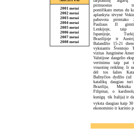
tarptautinį atgarsį:
pirmuosius tre
2001 metai
pontifikato metus du ka
2002 metai
aplankyta tėvynė Vokiet
2003 metai
pabuvota pirmtako 
2004 metai
Pauliaus II gimti
2005 metai
Lenkijoje, taip 
2006 metai
Ispanijoje, Turkij
2007 metai
Brazilijoje ir Austrij
2008 metai
Balandžio 15-21 dien
vyksiantis Šventojo 
vizitas Jungtinėse Amer
Valstijose daugelio eks
vertinimu taip pat t
visuotinę reikšmę. Ir n
dėl tos šalies Kata
Bažnyčios dydžio (už
katalikų daugiau turi
Brazilija, Meksik
Filipinai, o kardinol
kunigų  tik Italija) i
vyksta daugiau kaip 30 k
ekonominio ir karinio