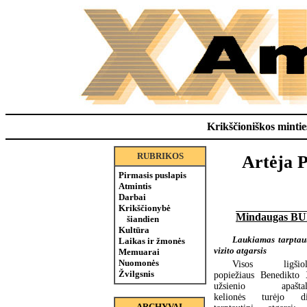
Krikščioniškos minties
RUBRIKOS
Artėja P
Pirmasis puslapis
Atmintis
Darbai
Krikščionybė
Mindaugas B
šiandien
Kultūra
Laukiamas tarptaut
Laikas ir žmonės
vizito atgarsis
Memuarai
Nuomonės
Visos ligšioli
Žvilgsnis
popiežiaus Benedikto
užsienio apaštali
kelionės turėjo di
ARCHYVAI