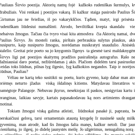
Pauliaus Širvio poezija. Aktorių namų fojė  kažkoks rudeniškas šurmulys, kve
drabužiais. Visi renkasi į poezijos vakarą. Iš kažkur staiga pasirodo Paulius Ši
Girtumas jau ne šviežias, iš po vakarykščios. Tądien, matyt, irgi prisėst
rudeniškam liūdesiui numalšinti. Atrodo, beviltiškai kvepia skandalu  vi
nebaivus žmogus. Tačiau čia tvyro visai kita atmosfera  čia Aktorių namai, dve
Paulius Širvys. Jis mosteli ranka, pirštais perbraukia sulytus plaukus, ak
nusipurto, kaip nusipurto žmogus, norėdamas nusikratyti snaudulio. Atsisėda 
stalelio. Greitai prie poeto su jo knygomis Ilgesys  ta giesmė tarsi maldaknygė
Širvys ligi pat poezijos skaitymų pradžios pasirašinėja autografus. Rašo n
dažniausiai daro poetai, nežiūrėdamas į akis. Plačiom didelėm tarsi pasiruošu
veidas toks liūdnas, pilnas lyg ilgesio, lyg kažkokios negandos. Taip ir norėjos
liūdnas, Pauliau?
Vėliau ne kartą teko susitikti su poetu, kuris gyveno, kaip dabar man atro
priėmęs neturto įžadus  viską išdalinęs kitiems. Matydavau literatūros v
pamėgtoje Palangoje. Nebuvau įkyrus, nesekiojau iš paskos, nesigyriau kartu iš
branginau, laikiau savyje, kartais papasakodavau ką nors artimiems draugam
motinai.
Tokiam žmogui viską galima atleisti,  liūdnokai pasakė ji, paprasta, 
perskaičiusi gelsvą, tarsi ornamentais ataustą knygelę Ir nusinešė saulę miška
gyvenimą, man atrodė, kad šis žmogus šalia manęs, kažkur netoli. Dar jau
vienišumą, jo ilgesį, jo didelę jaunystės meilę. Jo užgėrimus, nenugalimą norą a