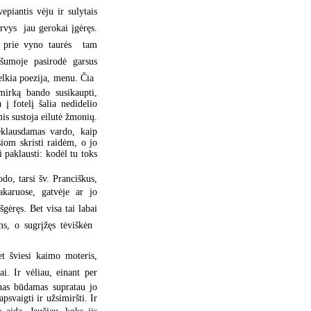
piantis vėju ir sulytais
rvys  jau gerokai įgėręs.
a prie vyno taurės  tam
ešumoje pasirodė garsus
lkia poezija, menu. Čia 
imirką bando susikaupti,
į fotelį šalia nedidelio
mis sustoja eilutė žmonių.
eklausdamas vardo, kaip
siom skristi raidėm, o jo
i paklausti: kodėl tu toks
do, tarsi šv. Pranciškus,
akaruose, gatvėje ar jo
gėręs. Bet visa tai labai
s, o sugrįžęs tėviškėn 
bet šviesi kaimo moteris,
i. Ir vėliau, einant per
nas būdamas supratau jo
psvaigti ir užsimiršti. Ir