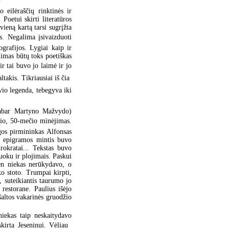
 eilėraščių rinktinės ir
 Poetui skirti literatūros
vieną kartą tarsi sugrįžta
s. Negalima įsivaizduoti
grafijos. Lygiai kaip ir
imas būtų toks poetiškas
ir tai buvo jo laimė ir jo
akis. Tikriausiai iš čia 
vio legenda, tebegyva iki
dabar Martyno Mažvydo)
lio, 50-mečio minėjimas.
gos pirmininkas Alfonsas
nė epigramos mintis buvo
urokratai... Tekstas buvo
juoku ir plojimais. Paskui
Ten niekas nerūkydavo, o
ko stoto. Trumpai kirpti,
, suteikiantis taurumo jo
 restorane. Paulius išėjo
šaltos vakarinės gruodžio
iekas taip neskaitydavo
kirta Jeseninui. Vėliau 