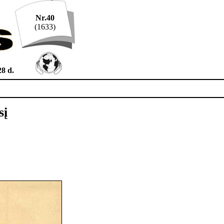
Nr.40
(1633)
28 d.
sį