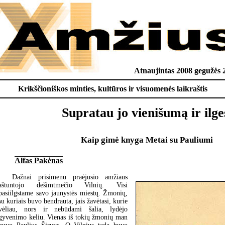
Atnaujintas 2008 gegužės 
Krikščioniškos minties, kultūros ir visuomenės laikraštis
Supratau jo vienišumą ir ilge
Kaip gimė knyga Metai su Pauliumi
Alfas Pakėnas
Dažnai prisimenu praėjusio amžiaus
aštuntojo dešimtmečio Vilnių. Visi
pasiilgstame savo jaunystės miestų. Žmonių,
su kuriais buvo bendrauta, jais žavėtasi, kurie
vėliau, nors ir nebūdami šalia, lydėjo
gyvenimo keliu. Vienas iš tokių žmonių man