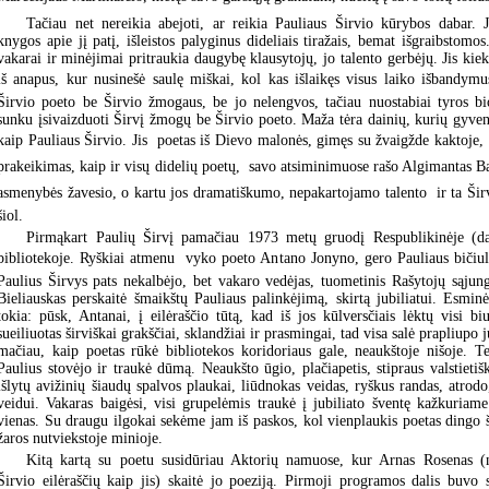
Tačiau net nereikia abejoti, ar reikia Pauliaus Širvio kūrybos dabar. Jo
knygos apie jį patį, išleistos palyginus dideliais tiražais, bemat išgraibstomos.
vakarai ir minėjimai pritraukia daugybę klausytojų, jo talento gerbėjų. Jis kiek
iš anapus, kur nusinešė saulę miškai, kol kas išlaikęs visus laiko išbandymu
Širvio poeto be Širvio žmogaus, be jo nelengvos, tačiau nuostabiai tyros bio
sunku įsivaizduoti Širvį žmogų be Širvio poeto. Maža tėra dainių, kurių gyven
kaip Pauliaus Širvio. Jis  poetas iš Dievo malonės, gimęs su žvaigžde kaktoje, 
prakeikimas, kaip ir visų didelių poetų,  savo atsiminimuose rašo Algimantas Balt
asmenybės žavesio, o kartu jos dramatiškumo, nepakartojamo talento  ir ta Šir
šiol.
Pirmąkart Paulių Širvį pamačiau 1973 metų gruodį Respublikinėje (
bibliotekoje. Ryškiai atmenu  vyko poeto Antano Jonyno, gero Pauliaus bičiu
Paulius Širvys pats nekalbėjo, bet vakaro vedėjas, tuometinis Rašytojų sąjun
Bieliauskas perskaitė šmaikštų Pauliaus palinkėjimą, skirtą jubiliatui. Esmi
tokia: pūsk, Antanai, į eilėraščio tūtą, kad iš jos kūlversčiais lėktų visi bi
sueiliuotas širviškai grakščiai, sklandžiai ir prasmingai, tad visa salė prapliupo 
mačiau, kaip poetas rūkė bibliotekos koridoriaus gale, neaukštoje nišoje. 
Paulius stovėjo ir traukė dūmą. Neaukšto ūgio, plačiapetis, stipraus valstietiš
išlytų avižinių šiaudų spalvos plaukai, liūdnokas veidas, ryškus randas, atrodo
veidui. Vakaras baigėsi, visi grupelėmis traukė į jubiliato šventę kažkuriame
vienas. Su draugu ilgokai sekėme jam iš paskos, kol vienplaukis poetas dingo 
žaros nutviekstoje minioje.
Kitą kartą su poetu susidūriau Aktorių namuose, kur Arnas Rosenas (n
Širvio eilėraščių kaip jis) skaitė jo poeziją. Pirmoji programos dalis buvo s