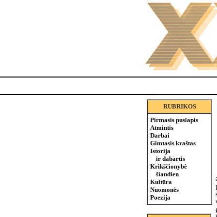
RUBRIKOS
Pirmasis puslapis
Atmintis
Darbai
Gimtasis kraštas
Istorija
ir dabartis
Krikščionybė
šiandien
Kultūra
Nuomonės
Poezija