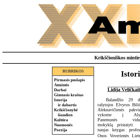
Krikščioniškos minties
RUBRIKOS
Istor
Pirmasis puslapis
Atmintis
Lidija Veličkai
Darbai
Gimtasis kraštas
Balandžio 29 d
Istorija
rašytojos Elvyros Biliū
ir dabartis
Aleknavičienės pakvie
Krikščionybė
vykome į Alyt
šiandien
Panemunės vidur
Kultūra
mokyklą pristatyti
Nuomonės
naujas knygas: profes
Poezija
Onos Voverienės Liet