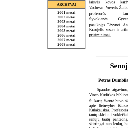
laisvės kovos karž
ARCHYVAI
Vaclovas Voveris-Žaibas
2001 metai
profesorės Jani
2002 metai
Šyvokienės Gyven
2003 metai
paaukojęs Tėvynei. An
2004 metai
Kraujelio sesers ir art
2005 metai
prisiminimai.
2006 metai
2007 metai
2008 metai
Senoj
Petras Dumbli
Spaudos atgavimo,
Vinco Kudirkos bibliot
Šį kartą šventė buvo s
apie lietuvybės ištak
Kulakauskas. Profesoriau
tautų skiriami vokiečiai
senųjų tautų panteoną
skirtingai nuo lenkų, b