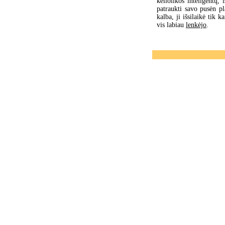
keliolikos inteligentų,
patraukti savo pusėn p
kalba, ji išsilaikė tik 
vis labiau
lenkėjo
.