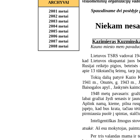
visuomeninių organizacijų vadovai
ARCHYVAI
Spausdiname dvi posėdyje 
2001 metai
2002 metai
2003 metai
Niekam nesa
2004 metai
2005 metai
2006 metai
Kazimieras Kuzminska
2007 metai
2008 metai
Kauno miesto mero pavaduo
Lietuvos TSRS vadovai 1948 
kad Lietuvos okupantai juos be
Rusijai reikėjo pigios, beteis
apie 13 tūkstančių šeimų, tarp jų
Tokią dalią patyrė Kazio 
1941 m., Onutės, g. 1943 m., J
Baisogalos apyl., Jaskynės kaim
1948 metų pavasaris: gražū
labai gražiai žydi senasis ir ja
Aplink namą, kieme, pilna rusų k
įspėjo, kad bus krata, tačiau tėt
pirmiausia puolė į spintas, stalči
Inteligentiškas žmogus stovė
atsakė: Aš esu mokytojas, paimtas
Per tris valandas mama ir tė