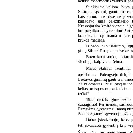
keturis mažamečius vaikus ir pas
Sunkiausia kelionė buvo 
Sustojus sąstatui, gamtinius re
baisus moralinis, dvasinis pažem
palikdavo šalia geležinkelio 
Krasnojarsko krašte vienoje iš ge
kol pagaliau apgyvendino Parti
komendantūroje mama ir tėtis pr
plukdė medieną.
Iš bado, nuo išsekimo, lig
gimę Sibire. Rusų kapinėse atsira
Buvo labai sunku, tačiau l
vieningi, kaip viena šeima.
Mirus Stalinui tremtiniai
apsirikome. Palengvėjo tiek, k
Lietuvos giminių gauti siuntiniu
32 kilometrus. Prižiūrėtojas j
kelias, mūsų mamų auka šeimai.
tėčiai?
1955 metais gimė sesuo 
džiaugsmo! Per mėnesį susiruoš
Pamatėme gyvenamąjį namą nuplėšt
Soduose ganėsi gyventojų ožkos,
Dabar įsivaizduoju, koks p
tėtį išvažiuoti gyventi į kitą vi
Špokevičių, tuo metu buvusį Ra