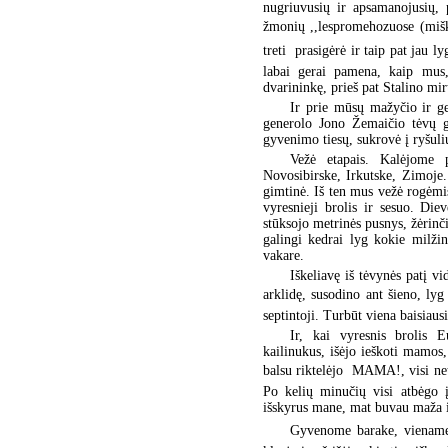
nugriuvusių ir apsamanojusių, p
žmonių ,,lespromehozuose (mišk
treti  prasigėrė ir taip pat jau 
labai gerai pamena, kaip mus,
dvarininkę, prieš pat Stalino mirt
Ir prie mūsų mažyčio ir ge
generolo Jono Žemaičio tėvų g
gyvenimo tiesų, sukrovė į ryšul
Vežė etapais. Kalėjome p
Novosibirske, Irkutske, Zimoje.
gimtinė. Iš ten mus vežė rogėm
vyresnieji brolis ir sesuo. Di
stūksojo metrinės pusnys, žėrinč
galingi kedrai lyg kokie milži
vakare.
Iškeliavę iš tėvynės patį v
arklidę, susodino ant šieno, lyg 
septintoji. Turbūt viena baisiau
Ir, kai vyresnis brolis E
kailinukus, išėjo ieškoti mamos,
balsu riktelėjo  MAMA!, visi ne
Po kelių minučių visi atbėgo į
išskyrus mane, mat buvau maža ir
Gyvenome barake, viename k