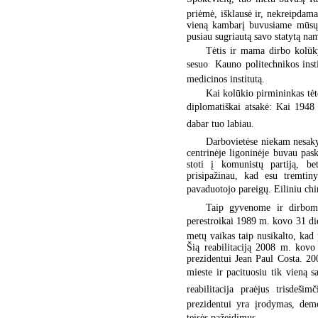
priėmė, išklausė ir, nekreipdam
vieną kambarį buvusiame mūsų 
pusiau sugriautą savo statytą nam
Tėtis ir mama dirbo kolūky
sesuo  Kauno politechnikos insti
medicinos institutą.
Kai kolūkio pirmininkas tėtė
diplomatiškai atsakė: Kai 1948
dabar tuo labiau.
Darbovietėse niekam nesak
centrinėje ligoninėje buvau pas
stoti į komunistų partiją, be
prisipažinau, kad esu tremtiny
pavaduotojo pareigų. Eiliniu chir
Taip gyvenome ir dirbome
perestroikai 1989 m. kovo 31 d
metų vaikas taip nusikalto, kad
Šią reabilitaciją 2008 m. kovo
prezidentui Jean Paul Costa. 2
mieste ir pacituosiu tik vieną s
reabilitacija praėjus trisde
prezidentui yra įrodymas, demo
teisės pažeidimus.