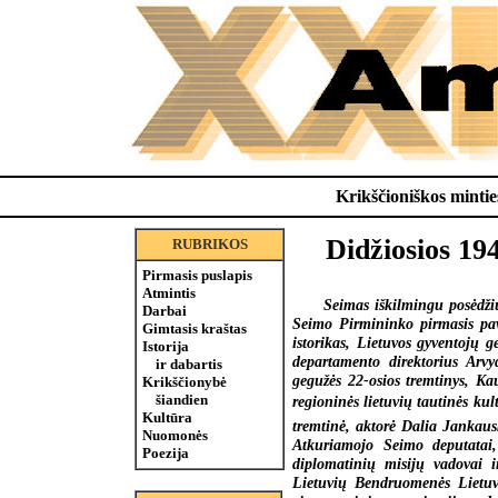
Krikščioniškos minties
Didžiosios 19
RUBRIKOS
Pirmasis puslapis
Atmintis
Seimas iškilmingu posėdži
Darbai
Seimo Pirmininko pirmasis pav
Gimtasis kraštas
istorikas, Lietuvos gyventojų g
Istorija
departamento direktorius Arv
ir dabartis
gegužės 22-osios tremtinys, K
Krikščionybė
šiandien
regioninės lietuvių tautinės ku
Kultūra
tremtinė, aktorė Dalia Jankaus
Nuomonės
Atkuriamojo Seimo deputatai, 
Poezija
diplomatinių misijų vadovai i
Lietuvių Bendruomenės Lietuvoj