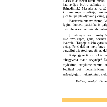
klasės ir aš išėjau kirsti mišk
kad avėjau brolio aulinius ir 
Brigadininkė Marusia aptvarstė
kirtome kupstus pelkėje, tiesėm
juos ta upe plukdydavo į Zimą, į
Baisiausia būdavo žiemą. Vie
lygina duobes, pasitinka ir paly
didžiulė skara, veltiniai dviguba
Į Lietuvą grįžau 18 metų. Ga
liko tėvo kapas, gaila, nežina
kvartalai. Taigoje sušalo vyriaus
veidą. Prieš dešimt metų buvo n
pasauliui tris stotingus sūnus, d
Kaip gyventi su tokia na
tebegyvena mano tėvynėje? Nor
mylėkime, statykime namus, au
žodžius! Bet  nepamirškime, 
sušaudytųjų ir nukankintųjų sielo
Kalbos, pasakytos Seime