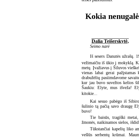
Kokia nenugalė
Dalia Teišerskytė,
Seimo narė
Iš sesers Danutės užrašų. 
vežimaičiu iš ūkio į mokyklą. K
metų. Įvažiavus į Šiluvos vieškel
vienas labai gerai pažįstamas
drabužėlių pasiimdavome savaitei
kur jau buvo suvežtos kelios ši
Šaukiu: Elyte, mus išveža! El
kitokie... 
Kai sesuo pabėgo iš Sibiro
šulinio tą pačią savo draugę El
buvo!
Tie baisūs, tragiški meta
žmonės, naikinamos sielos, išdid
Tūkstančiai kapelių liko am
vešlūs serbentų krūmai. Maume