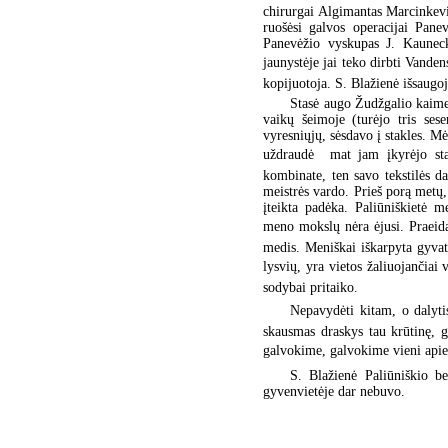
chirurgai Algimantas Marcinkevič
ruošėsi galvos operacijai Pane
Panevėžio vyskupas J. Kaunecka
jaunystėje jai teko dirbti Vanden
kopijuotoja. S. Blažienė išsaugoj
Stasė augo Žudžgalio kaime,
vaikų šeimoje (turėjo tris ses
vyresniųjų, sėsdavo į stakles. M
uždraudė  mat jam įkyrėjo sta
kombinate, ten savo tekstilės d
meistrės vardo. Prieš porą metų,
įteikta padėka. Paliūniškietė m
meno mokslų nėra ėjusi. Praeid
medis. Meniškai iškarpyta gyvatv
lysvių, yra vietos žaliuojančiai
sodybai pritaiko.
Nepavydėti kitam, o dalytis
skausmas draskys tau krūtinę, g
galvokime, galvokime vieni apie 
S. Blažienė Paliūniškio be
gyvenvietėje dar nebuvo.