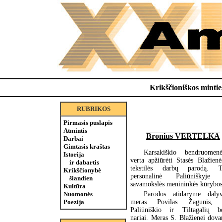
Krikščioniškos minties
RUBRIKOS
Pirmasis puslapis
Atmintis
Bronius VERTELKA
Darbai
Gimtasis kraštas
Karsakiškio bendruome
Istorija
verta apžiūrėti Stasės Blažien
ir dabartis
tekstilės darbų parodą. T
Krikščionybė
personalinė Paliūniškyje 
šiandien
savamokslės menininkės kūrybos 
Kultūra
Parodos atidaryme daly
Nuomonės
meras Povilas Žagunis, Ka
Poezija
Paliūniškio ir Tiltagalių b
nariai. Meras S. Blažienei dov