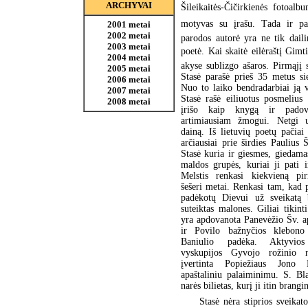
ARCHYVAI
Šileikaitės-Čičirkienės fotoalbu
motyvas su įrašu. Tada ir pa
2001 metai
2002 metai
parodos autorė yra ne tik daili
2003 metai
poetė. Kai skaitė eilėraštį Gimt
2004 metai
akyse sublizgo ašaros. Pirmąjį s
2005 metai
Stasė parašė prieš 35 metus sie
2006 metai
Nuo to laiko bendradarbiai ją 
2007 metai
Stasė rašė eiliuotus posmelius
2008 metai
įrišo kaip knygą ir padov
artimiausiam žmogui. Netgi u
dainą. Iš lietuvių poetų pačiai
arčiausiai prie širdies Paulius 
Stasė kuria ir giesmes, giedama
maldos grupės, kuriai ji pati 
Melstis renkasi kiekvieną pi
šešeri metai. Renkasi tam, kad 
padėkotų Dievui už sveikatą 
suteiktas malones. Giliai tikint
yra apdovanota Panevėžio Šv. a
ir Povilo bažnyčios klebono
Baniulio padėka. Aktyvios
vyskupijos Gyvojo rožinio n
įvertinta Popiežiaus Jono 
apaštaliniu palaiminimu. S. Bl
narės bilietas, kurį ji itin brangi
Stasė nėra stiprios sveikat