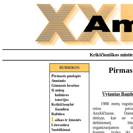
Krikščioniškos minties
RUBRIKOS
Pirmas 
Pirmasis puslapis
Atmintis
Gimtasis kraštas
Iš mūsų
Vytautas Bagd
kultūros
istorijos
1988 metų rugsėj
Krikščionybė
osios pavak
šiandien
Anykščiuose, Dain
Kultūra
slėnyje, kur ne v
L
aikas ir žmonės
dešimtmetį būd
Literatūra
organizuojamos da
Susitikimai
šventės, įvyko iki