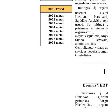
negirdėtas neregėtas da
 mitingas. Jį organi
ARCHYVAI
neseniai susitelk
2001 metai
Lietuvos Persitvar
2002 metai
Sąjūdžio Anykščių rė
2003 metai
grupė. Tą mitingą g
2004 metai
prisimena ir vienas i
2005 metai
organizatorių, bu
2006 metai
aktyvus sąjūdietis, Any
2007 metai
rajono savivaldy
2008 metai
administracijos
Centralizuoto vidaus au
skyriaus vedėjas Edmu
Cimbalistas.
Į
Bronius VER
Išsiruošęs į d
Linkuvos girinink
girininkas Virgin
Kacilevičius nepami