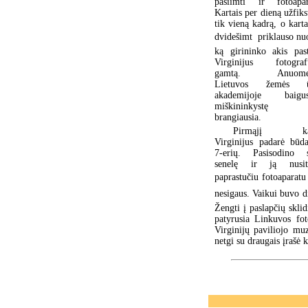
pasiimti ir fotoapar
Kartais per dieną užfik
tik vieną kadrą, o karta
dvidešimt  priklauso nu
ką girininko akis past
Virginijus fotograf
gamtą. Anuomet
Lietuvos žemės ū
akademijoje baigu
miškininkystę
brangiausia.
Pirmąjį ka
Virginijus padarė būd
7-erių. Pasisodino 
senelę ir ją nusit
paprastučiu fotoaparatu 
nesigaus. Vaikui buvo d
Žengti į paslapčių sklid
patyrusia Linkuvos fot
Virginijų paviliojo muz
netgi su draugais įrašė