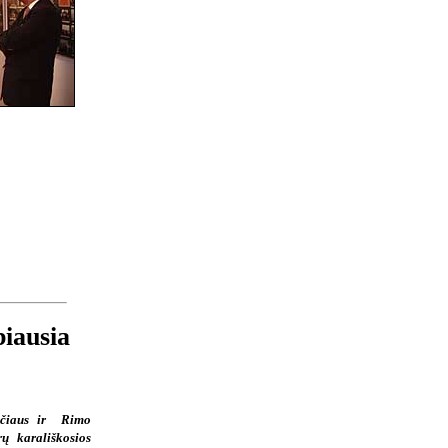
biausia
vičiaus ir Rimo
rų karališkosios