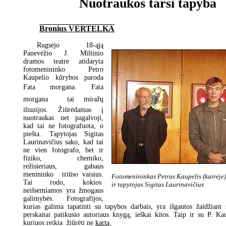
Nuotraukos tarsi tapyba
Bronius VERTELKA
Rugsėjo 18-ąją
Panevėžio J. Miltinio
dramos teatre atidaryta
fotomenininko Petro
Kaupelio kūrybos paroda
Fata morgana. Fata
morgana  tai miražų
iliuzijos. Žiūrėdamas į
nuotraukas net pagalvoji,
kad tai ne fotografuota, o
piešta. Tapytojas Sigitas
Laurinavičius sako, kad tai
ne vien fotografo, bet ir
fiziko, chemiko,
režisieriaus, gabaus
menininko triūso vaisius.
Fotomenininkas Petras Kaupelis (kairėje)
Tai rodo, kokios
ir tapytojas Sigitas Laurinavičius
neišsemiamos yra žmogaus
galimybės. Fotografijos,
kurias galima tapatinti su tapybos darbais, yra išgautos žaidžiant
perskaitai patikusio autoriaus knygą, ieškai kitos. Taip ir su P. Kau
kuriuos reikia žiūrėti ne
kartą.