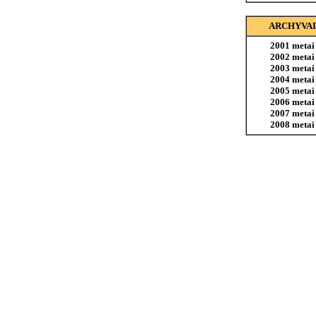
ARCHYVAI
2001 metai
2002 metai
2003 metai
2004 metai
2005 metai
2006 metai
2007 metai
2008 metai