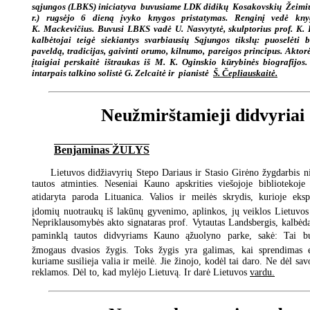
sąjungos (LBKS) iniciatyva buvusiame LDK didikų Kosakovskių Žeimių
r.) rugsėjo 6 dieną įvyko knygos pristatymas. Renginį vedė kny
K. Mackevičius. Buvusi LBKS vadė U. Nasvytytė, skulptorius prof. K. 
kalbėtojai teigė siekiantys svarbiausių Sąjungos tikslų: puoselėti ba
paveldą, tradicijas, gaivinti orumo, kilnumo, pareigos principus. Akto
įtaigiai perskaitė ištraukas iš M. K. Oginskio kūrybinės biografijos.
intarpais talkino solistė G. Zelcaitė ir pianistė
Š. Čepliauskaitė.
Neužmirštamieji didvyriai
Benjaminas ŽULYS
Lietuvos didžiavyrių Stepo Dariaus ir Stasio Girėno žygdarbis ni
tautos atminties. Neseniai Kauno apskrities viešojoje bibliotekoje
atidaryta paroda Lituanica. Valios ir meilės skrydis, kurioje ek
įdomių nuotraukų iš lakūnų gyvenimo, aplinkos, jų veiklos Lietuvos 
Nepriklausomybės akto signataras prof. Vytautas Landsbergis, kalbėd
paminklą tautos didvyriams Kauno ąžuolyno parke, sakė: Tai b
žmogaus dvasios žygis. Toks žygis yra galimas, kai sprendimas 
kuriame susilieja valia ir meilė. Jie žinojo, kodėl tai daro. Ne dėl sa
reklamos. Dėl to, kad mylėjo Lietuvą. Ir darė Lietuvos
vardu.