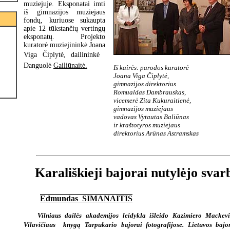
muziejuje. Eksponatai imti
iš gimnazijos muziejaus
fondų, kuriuose sukaupta
apie 12 tūkstančių vertingų
eksponatų. Projekto
kuratorė muziejininkė Joana
Viga Čiplytė, dailininkė 
Danguolė
Gailiūnaitė.
Iš kairės: parodos kuratorė
Joana Viga Čiplytė,
gimnazijos direktorius
Romualdas Dambrauskas,
vicemerė Zita Kukuraitienė,
gimnazijos muziejaus
vadovas Vytautas Baliūnas
ir kraštotyros muziejaus
direktorius Arūnas Astramskas
Karališkieji bajorai nutylėjo svar
Edmundas SIMANAITIS
Vilniaus dailės akademijos leidykla išleido Kazimiero Macke
Vilavičiaus knygą Tarpukario bajorai fotografijose. Lietuvos bajo