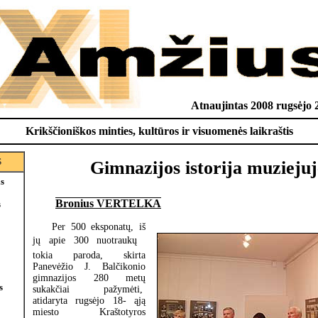
Atnaujintas 2008 rugsėjo 
Krikščioniškos minties, kultūros ir visuomenės laikraštis
S
Gimnazijos istorija muziejuj
is
Bronius VERTELKA
s
Per 500 eksponatų, iš
jų apie 300 nuotraukų 
tokia paroda, skirta
Panevėžio J. Balčikonio
gimnazijos 280 metų
s
sukakčiai pažymėti,
atidaryta rugsėjo 18- ąją
miesto Kraštotyros