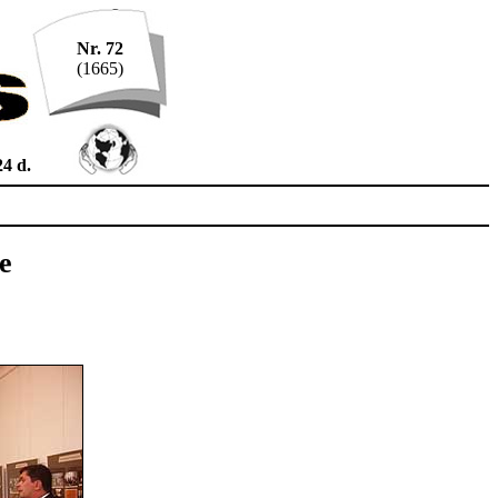
Nr. 72
(1665)
24 d.
e