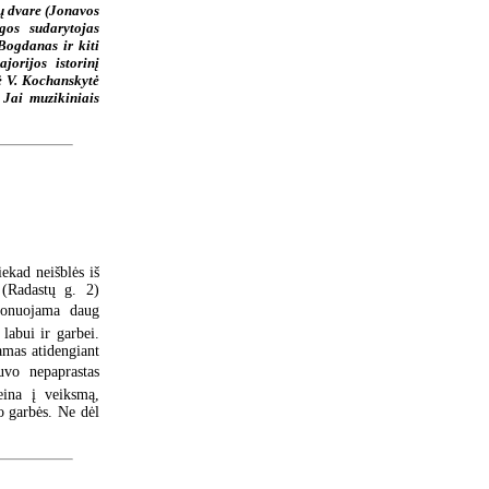
 dvare (Jonavos
gos sudarytojas
Bogdanas ir kiti
jorijos istorinį
rė V. Kochanskytė
 Jai muzikiniais
ekad neišblės iš
 (Radastų g. 2)
sponuojama daug
labui ir garbei.
amas atidengiant
uvo nepaprastas
eina į veiksmą,
vo garbės. Ne dėl