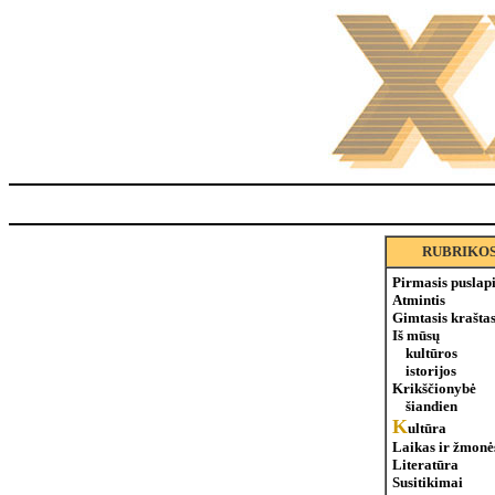
RUBRIKO
Pirmasis puslap
Atmintis
Gimtasis krašta
Iš mūsų
kultūros
istorijos
Krikščionybė
šiandien
K
ultūra
Laikas ir žmonė
Literatūra
Susitikimai