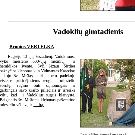
Vadoklių gimtadienis
Bronius VERTELKA
Rugsėjo 13-ąją, šeštadienį, Vadokliuose
vyko miestelio 630-ųjų metinių ir
heraldikos šventė. Švč. Jėzaus Širdies
bažnyčios klebonas kun.Vidmantas Kareckas
aukojo šv. Mišias, kurių metu padėkojo
visiems prisidėjusiems rengiant miestelio
šventę, ragino būti sąmoningais ir
garbingais savo krašto piliečiais ir išreiškė
viltį, kad į Vadoklius sugrįš blaivystė.
Baigiantis šv. Mišioms klebonas pašventino
miestelio vėliavą ir
herbą.
Paminklinį akmenį atidengė