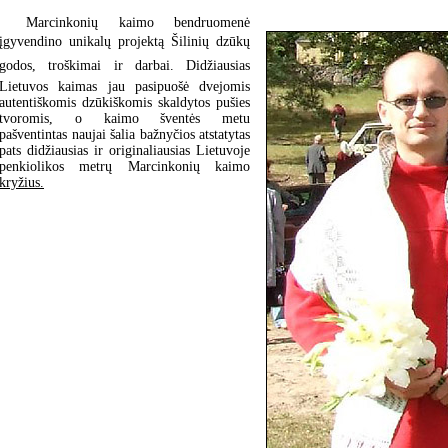
Marcinkonių kaimo bendruomenė
įgyvendino unikalų projektą Šilinių dzūkų
godos, troškimai ir darbai. Didžiausias
Lietuvos kaimas jau pasipuošė dvejomis
autentiškomis dzūkiškomis skaldytos pušies
tvoromis, o kaimo šventės metu
pašventintas naujai šalia bažnyčios atstatytas
pats didžiausias ir originaliausias Lietuvoje
penkiolikos metrų Marcinkonių kaimo
kryžius.