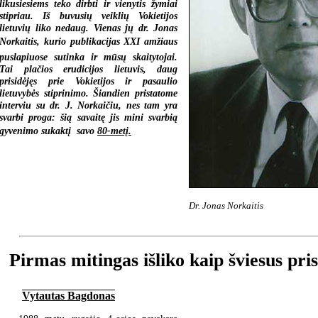
likusiesiems teko dirbti ir vienytis žymiai
stipriau. Iš buvusių veiklių Vokietijos
lietuvių liko nedaug. Vienas jų dr. Jonas
Norkaitis, kurio publikacijas XXI amžiaus
puslapiuose sutinka ir mūsų skaitytojai.
Tai plačios erudicijos lietuvis, daug
prisidėjęs prie Vokietijos ir pasaulio
lietuvybės stiprinimo. Šiandien pristatome
interviu su dr. J. Norkaičiu, nes tam yra
svarbi proga: šią savaitę jis mini svarbią
gyvenimo sukaktį  savo
80-metį.
Dr. Jonas Norkaitis
Pirmas mitingas išliko kaip šviesus pri
Vytautas Bagdonas