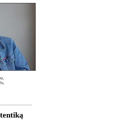
ta,
is,
tentiką