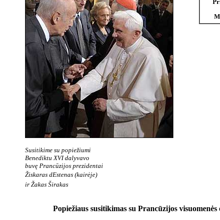
Pr
M
Susitikime su popiežiumi
Benediktu XVI dalyvavo
buvę Prancūzijos prezidentai
Žiskaras dEstenas (kairėje)
ir Žakas Širakas
Popiežiaus susitikimas su Prancūzijos visuomenės e