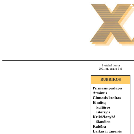
Svetainė įkurta
2001 m. spalio 3 d.
RUBRIKOS
Pirmasis puslapis
Atmintis
Gimtasis kraštas
Iš mūsų
kultūros
istorijos
Krikščionybė
šiandien
Kultūra
Laikas ir žmonės