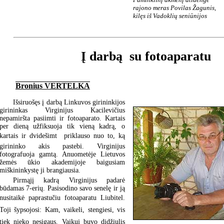
rajono meras Povilas Žagunis,
kilęs iš Vadoklių seniūnijos
Į darbą  su fotoaparatu
Bronius VERTELKA
Išsiruošęs į darbą Linkuvos girininkijos
girininkas Virginijus Kacilevičius
nepamiršta pasiimti ir fotoaparato. Kartais
per dieną užfiksuoja tik vieną kadrą, o
kartais ir dvidešimt  priklauso nuo to, ką
girininko akis pastebi. Virginijus
fotografuoja gamtą. Anuometėje Lietuvos
žemės ūkio akademijoje baigusiam
miškininkystę ji brangiausia.
Pirmąjį kadrą Virginijus padarė
būdamas 7-erių. Pasisodino savo senelę ir ją
nusitaikė paprastučiu fotoaparatu Liubitel.
Toji šypsojosi: Kam, vaikeli, stengiesi, vis
tiek nieko nesigaus. Vaikui buvo didžiulis