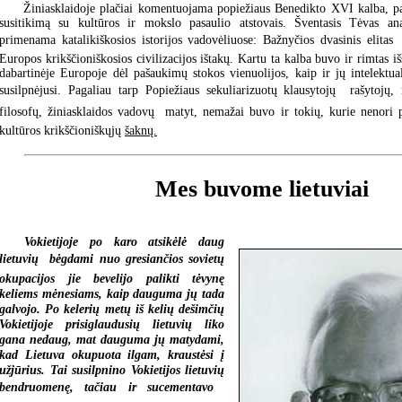
Žiniasklaidoje plačiai komentuojama popiežiaus Benedikto XVI kalba, pa
susitikimą su kultūros ir mokslo pasaulio atstovais. Šventasis Tėvas ana
primenama katalikiškosios istorijos vadovėliuose: Bažnyčios dvasinis elitas 
Europos krikščioniškosios civilizacijos ištakų. Kartu ta kalba buvo ir rimtas i
dabartinėje Europoje dėl pašaukimų stokos vienuolijos, kaip ir jų intelektua
susilpnėjusi. Pagaliau tarp Popiežiaus sekuliarizuotų klausytojų  rašytojų
filosofų, žiniasklaidos vadovų  matyt, nemažai buvo ir tokių, kurie nenori
kultūros krikščioniškųjų
šaknų.
Mes buvome lietuviai
Vokietijoje po karo atsikėlė daug
lietuvių  bėgdami nuo gresiančios sovietų
okupacijos jie bevelijo palikti tėvynę
keliems mėnesiams, kaip dauguma jų tada
galvojo. Po kelerių metų iš kelių dešimčių
Vokietijoje prisiglaudusių lietuvių liko
gana nedaug, mat dauguma jų matydami,
kad Lietuva okupuota ilgam, kraustėsi į
užjūrius. Tai susilpnino Vokietijos lietuvių
bendruomenę, tačiau ir sucementavo 