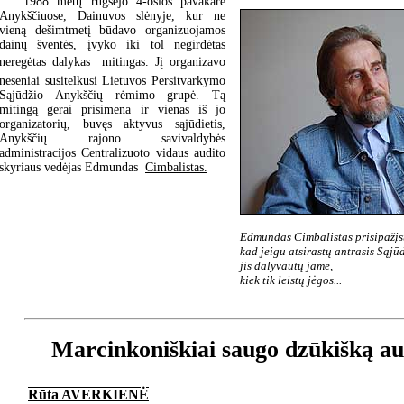
1988 metų rugsėjo 4-osios pavakare
Anykščiuose, Dainuvos slėnyje, kur ne
vieną dešimtmetį būdavo organizuojamos
dainų šventės, įvyko iki tol negirdėtas
neregėtas dalykas  mitingas. Jį organizavo
neseniai susitelkusi Lietuvos Persitvarkymo
Sąjūdžio Anykščių rėmimo grupė. Tą
mitingą gerai prisimena ir vienas iš jo
organizatorių, buvęs aktyvus sąjūdietis,
Anykščių rajono savivaldybės
administracijos Centralizuoto vidaus audito
skyriaus vedėjas Edmundas
Cimbalistas.
Edmundas Cimbalistas prisipažįs
kad jeigu atsirastų antrasis Sąjūd
jis dalyvautų jame,
kiek tik leistų jėgos...
Marcinkoniškiai saugo dzūkišką au
Rūta AVERKIENĖ