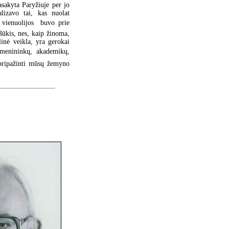
sakyta Paryžiuje per jo
lizavo tai, kas nuolat
 vienuolijos  buvo prie
ššūkis, nes, kaip žinoma,
linė veikla, yra gerokai
, menininkų, akademikų,
 pripažinti mūsų žemyno