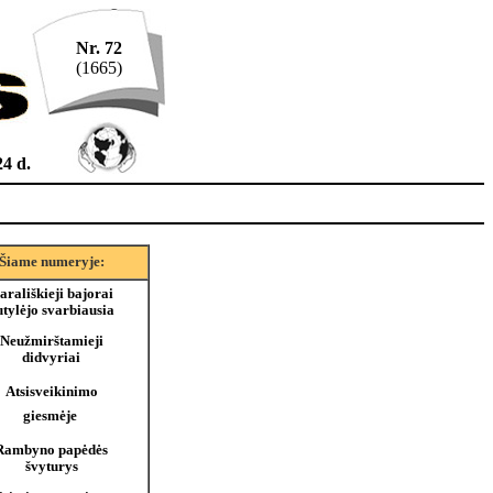
Nr. 72
(1665)
24 d.
Šiame numeryje:
arališkieji bajorai
utylėjo svarbiausia
Neužmirštamieji
didvyriai
Atsisveikinimo
giesmėje 
Rambyno papėdės
švyturys