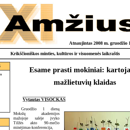
Atnaujintas 2008 m. gruodžio 1
Krikščioniškos minties, kultūros ir visuomenės laikraštis
S
Esame prasti mokiniai: karto
is
mažlietuvių klaidas
Vytautas VISOCKAS
Gruodžio 1 dieną
Mokslų akademijos
mažojoje salėje įvyko
Tilžės akto 90-mečio
minėjimas-konferencija,