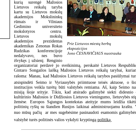
kurią surengė Mažosios
Lietuvos reikalų taryba
kartu su Lietuvos mokslų
akademijos Mokslininkų
rūmais ir Vilniaus
Gedimino universiteto
mokslotyros centru.
Lietuvos mokslų
akademijos prezidentas
Prie Lietuvos miestų herbų
akademikas Zenonas Rokas
ekspozicijos
Rudzikas konferencijoje
Jono ČESNAVIČIAUS nuotrauka
nedalyvavo, nes buvo
išvykęs į užsienį. Renginio
organizatoriai perdavė jo sveikinimą, perskaitė Lietuvos Respubli
Gintaro Songailos laišką Mažosios Lietuvos reikalų tarybai, kuria
rašoma: Manau, kad Mažosios Lietuvos reikalų tarybos pasiūlymai tur
atsispindėti Seimo ir Vyriausybės priimtuose teisės aktuose, o ši
institucijos veikla turėtų būti valstybės remiama. Aš, kaip Seimo n
misiją šioje srityje. Tikiu, kad atsirado galimybė siekti didesnio
kultūrinio Mažosios ir Didžiosios Lietuvos vieningumo, lietuvybės sti
žemėse. Europos Sąjungos kontekstas ateityje mums leidžia tikėtis
politinių ryšių su šiandien Rusijos laikinai administruojamu kraštu. 
nuo mūsų pačių  ar mes sugebėsime pasinaudoti esamomis galimybėm
valstybė turės politinės valios vykdyti kryptingą
politiką.