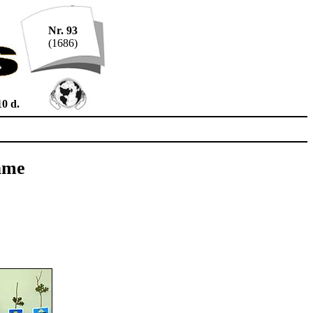
Nr. 93
(1686)
0 d.
jame