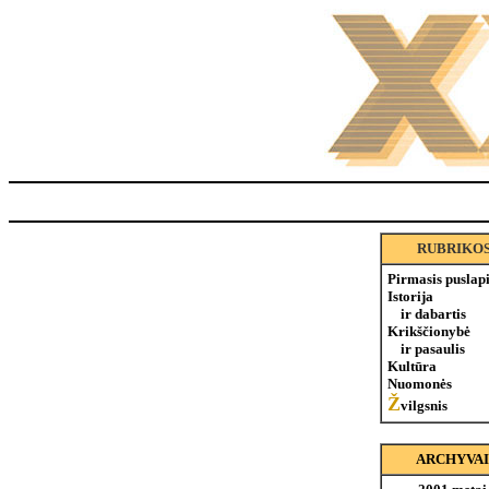
RUBRIKO
Pirmasis puslap
Istorija
ir dabartis
Krikščionybė
ir pasaulis
Kultūra
Nuomonės
Ž
vilgsnis
ARCHYVAI