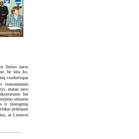
kos Seimo nario
me, be kita ko,
ėtų visokeriopai
os visuomeninės
arys, matau savo
 ekonominio bei
prėjimo etninėse
 ir tiesioginių
Viskas priklauso
is, ar Lietuvos