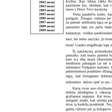
kryžius. Kuo labiau (dėka K
2002 metai
pasitikime Juo, tikėdami, kad 
2003 metai
nuves į Dievo Tėvo karalystę.
2004 metai
2005 metai
Viena pasakėčia moko, kad 
2006 metai
poelgiais. Žmogus, eidamas per 
2007 metai
jis pamatė atsėlinantį tigrą su g
2008 metai
pamaitino lapę tuo pačiu būdu.
2009 metai
kamputyje, visiškai pasikliaudam
darė, bet nieko neįvyko, jis kone
tiesai! Liaukis mėgdžiojęs lapę i
Šį pamokymą prisitaikome 
pasitaiko, kad mums patiems bu
kam yra tekę nesyk išlaisvinim
meldimosi pabaigoje (ar net ir
išsiliedavo Viešpaties malonės, k
palaiminimus) pradėdavo džiaugs
tigrą, kad išvengdami šykštu
malonėmis  dalytis ypač su tais, 
Kartą vyras savo dvylikamet
dideliu užsidegimu ir vakarop
gražiausiai nupjauta. Kai tėvas
mergaitė atsakė, kad sutinka pa
tėvas tą kuokštą praskleidė. Ten
galėtų važiuoti per ją žoliapjove