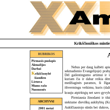
Krikščioniškos minties
RUBRIKOS
Pirmasis puslapis
Aktualijos
Nebus per daug kalbėti apie
Darbai
sekmadienio Evangelijoje) prabyl
K
rikščionybė
Dėl gailestingumo artimui ir iš
šiandien
kuriam čia ir dabar reikia dėm
Lietuva
medžiaginės paramos, ši Išga
Mums rašo
ištvermingu veikimu, kuris (dažn
Nuomonės
krauju atpirktųjų net savo gyvybė
Pirmiausia žinodami ir tik
ARCHYVAI
siektume dieviškų aukštybių (Kol
Aukščiausiojo sūnūs bei dukros, 
2001 metai