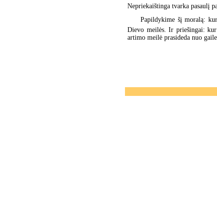
Nepriekaištinga tvarka pasaulį p
Papildykime šį moralą: ku
Dievo meilės. Ir priešingai: ku
artimo meilė prasideda nuo gail