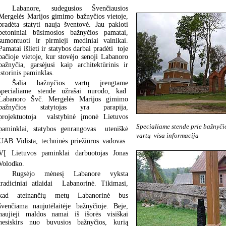
Labanore, sudegusios Švenčiausios
Mergelės Marijos gimimo bažnyčios vietoje,
pradėta statyti nauja šventovė. Jau pakloti
betoniniai būsimosios bažnyčios pamatai,
sumontuoti ir pirmieji mediniai vainikai.
Pamatai išlieti ir statybos darbai pradėti toje
pačioje vietoje, kur stovėjo senoji Labanoro
bažnyčia, garsėjusi kaip architektūrinis ir
istorinis paminklas.
Šalia bažnyčios vartų įrengtame
specialiame stende užrašai nurodo, kad
Labanoro Švč. Mergelės Marijos gimimo
bažnyčios statytojas yra parapija,
projektuotoja  valstybinė įmonė Lietuvos
Specialiame stende prie bažnyči
paminklai, statybos genrangovas  uteniškė
vartų  visa informacija
UAB Vidista, techninės priežiūros vadovas 
VĮ Lietuvos paminklai darbuotojas Jonas
Volodko.
Rugsėjo mėnesį Labanore vyksta
tradiciniai atlaidai  Labanorinė. Tikimasi,
kad ateinančių metų Labanorinė bus
švenčiama naujutėlaitėje bažnyčioje. Beje,
naujieji maldos namai iš išorės visiškai
nesiskirs nuo buvusios bažnyčios, kurią