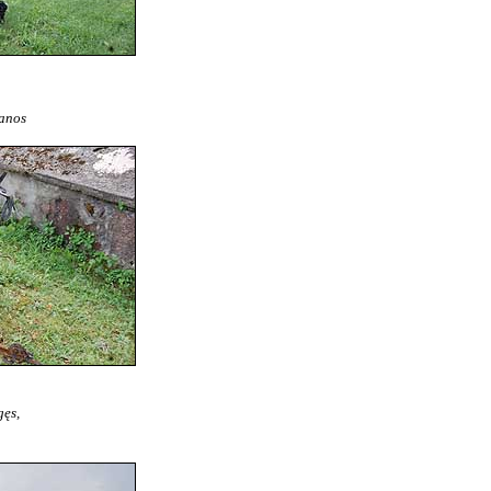
kanos
gęs,