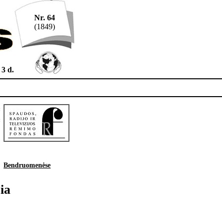
Nr. 64
(1849)
 3 d.
s:
a:
Bendruomenėse
ia