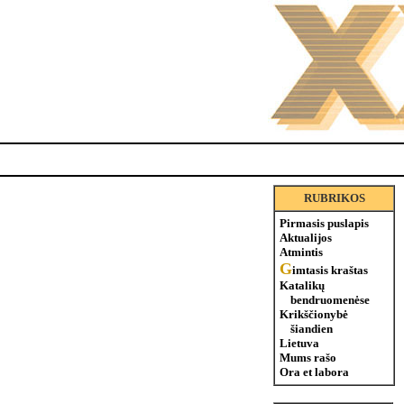
RUBRIKOS
Pirmasis puslapis
Aktualijos
Atmintis
G
imtasis kraštas
Katalikų
bendruomenėse
Krikščionybė
šiandien
Lietuva
Mums rašo
Ora et labora