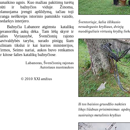
sunaikino ugnis. Kuo mažiau pakitimų turėtų
būti ir bažnyčios viduje. Žinoma,
planuojama įrengti apšildymą, tačiau toji
įranga neiškreips istorinio paminklo vaizdo,
nedarkys interjero.
Šventoriuje, šalia išlikusio
nesudegusio kryžiaus, dviejų
Bažnyčia Labanore atgimsta katalikų
nuodėguliais virtusių kryžių lie
geranoriškų aukų dėka. Tam lėšų skyrė ir
šalies Vyriausybė, Švenčionių rajono
savivaldybės taryba, surado pinigų šiam
kilniam tikslui ir kai kurios ministerijos,
firmos, Seimo nariai, aukos buvo renkamos
ir kitose šalies katalikų bažnyčiose.
Labanoras, Švenčionių rajonas
Autoriaus nuotraukos
© 2010 XXI amžius
Iš tos baisios gruodžio nakties
likęs liūdnas prisiminimas  apde
susiraitęs metalinis kryžius