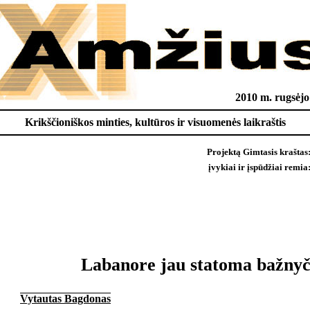
2010 m. rugsėjo
Krikščioniškos minties, kultūros ir visuomenės laikraštis
Projektą Gimtasis krašta
įvykiai ir įspūdžiai remi
Labanore jau statoma bažnyč
Vytautas Bagdonas