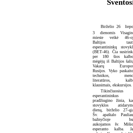
Šventos
Birželio 26  liep
3 dienomis Visagin
mieste veikė 46-oj
Baltijos taut
esperantininkų stovykl
(BET-46). Čia susirink
per 180 šios kalbo
mėgėjų iš Baltijos šali
Vakarų Europos
Rusijos. Vyko paskaito
technikos, meno
literatūros, kalb
klausimais, ekskursijos.
Tikinčiuosius
esperantininkus
pradžiugino žinia, ka
stovyklos atidarym
dieną, birželio 27-ąją
Šv. apaštalo Pauliau
bažnyčioje bu
aukojamos šv. Mišio
esperanto kalba. Ja