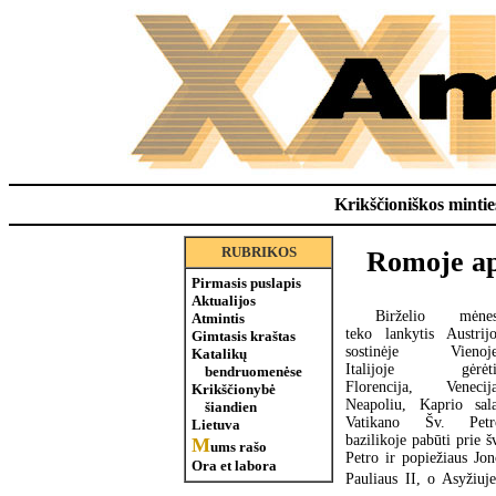
Krikščioniškos minties
RUBRIKOS
Romoje apl
Pirmasis puslapis
Aktualijos
Birželio mėnes
Atmintis
teko lankytis Austrijo
Gimtasis kraštas
sostinėje Vienoje
Katalikų
Italijoje gėrėti
bendruomenėse
Florencija, Venecija
Krikščionybė
Neapoliu, Kaprio sala
šiandien
Vatikano Šv. Petr
Lietuva
bazilikoje pabūti prie š
M
ums rašo
Petro ir popiežiaus Jo
Ora et labora
Pauliaus II, o Asyžiuje