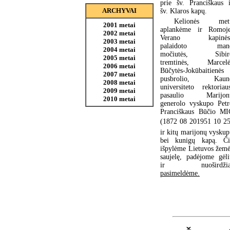
prie šv. Pranciškaus i
ARCHYVAI
šv. Klaros kapų.
Kelionės met
2001 metai
aplankėme ir Romoje
2002 metai
Verano kapinės
2003 metai
palaidoto man
2004 metai
močiutės, Sibir
2005 metai
tremtinės, Marcelė
2006 metai
Būčytės-Jokūbaitienės
2007 metai
pusbrolio, Kaun
2008 metai
universiteto rektoriau
2009 metai
pasaulio Marijon
2010 metai
generolo vyskupo Petr
Pranciškaus Būčio MI
(1872 08 201951 10 25
ir kitų marijonų vysku
bei kunigų kapą. Či
išpylėme Lietuvos žemė
saujelę, padėjome gėli
ir nuoširdžia
pasimeldėme.