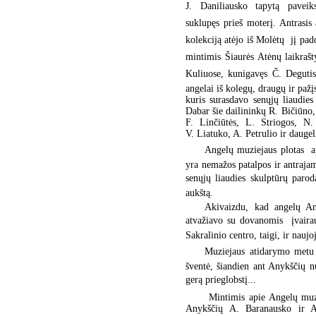
J. Daniliausko tapytą paveiks
suklupęs prieš moterį. Antrasis 
kolekciją atėjo iš Molėtų  jį pa
mintimis Šiaurės Atėnų laikraš
Kuliuose, kunigavęs Č. Degutis.
angelai iš kolegų, draugų ir paž
kuris surasdavo senųjų liaudie
Dabar šie dailininkų R. Bičiūno,
F. Linčiūtės, L. Striogos, N.
V. Liatuko, A. Petrulio ir dauge
Angelų muziejaus plotas  
yra nemažos patalpos ir antraja
senųjų liaudies skulptūrų paroda
aukštą.
Akivaizdu, kad angelų An
atvažiavo su dovanomis  įvaira
Sakralinio centro, taigi, ir nau
Muziejaus atidarymo metu m
šventė, šiandien ant Anykščių n
gerą prieglobstį...
Mintimis apie Angelų muzi
Anykščių A. Baranausko ir A.