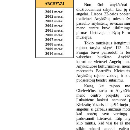
ARCHYVAI
Nuo šiol anykštėnai
didžiuodamiesi sakyti, kad jų 
2001 metai
angelai. Liepos 22-osios popiet
2002 metai
tradicinei Anykščių miesto š
2003 metai
pasaulio anykštėnų suvažiavimu
2004 metai
meno centre buvo iškilmingai
2005 metai
pirmas Lietuvoje ir Rytų Eur
2006 metai
muziejus.
2007 metai
Tokio muziejaus įrengimui
2008 metai
rajono taryba skyrė 112 tūks
2009 metai
Pinigai buvo panaudoti iš lėš
2010 metai
valstybės biudžeto Anykš
kurortinei vietovei. Angelų muzi
Anykščiuose kultūrininkės, meno
mecenatės Beatričės Kleizaitės
Anykščių rajono vadovų ir kra
puoselėtojų bendru sutarimu.
Kartą, kai rajono mer
Obelevičius kartu su Anykšči
meno centro projektų va
Lukaitiene lankėsi namuose p
Kleizaitę-Vasaris ir apžiūrinėjo 
angelus, ši garbaus amžiaus moter
kad norėtų savo vertingą
padovanoti Lietuvai. Taip an
kilo mintis, kad visi tie iš m
stiklo sukurti angelai galėtų 