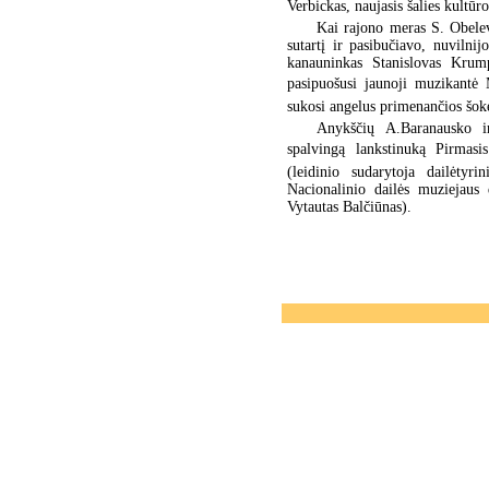
Verbickas, naujasis šalies kultūr
Kai rajono meras S. Obelev
sutartį ir pasibučiavo, nuvilni
kanauninkas Stanislovas Krump
pasipuošusi jaunoji muzikantė 
sukosi angelus primenančios šokė
Anykščių A.Baranausko i
spalvingą lankstinuką Pirmasi
(leidinio sudarytoja dailėtyri
Nacionalinio dailės muziejaus 
Vytautas Balčiūnas).