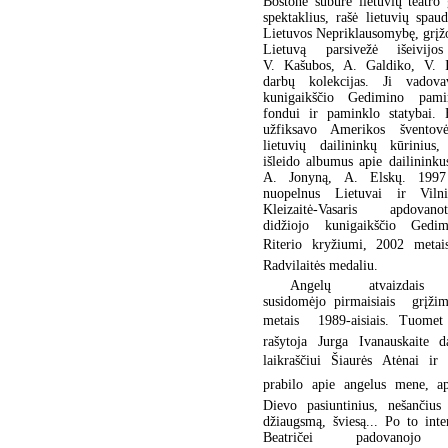
Bostone subūrė lietuvių teatro 
spektaklius, rašė lietuvių spau
Lietuvos Nepriklausomybę, grįž
Lietuvą parsivežė išeivijos
V. Kašubos, A. Galdiko, V. I
darbų kolekcijas. Ji vadova
kunigaikščio Gedimino pami
fondui ir paminklo statybai. F
užfiksavo Amerikos šventovė
lietuvių dailininkų kūrinius
išleido albumus apie dailinink
A. Jonyną, A. Elskų. 1997
nuopelnus Lietuvai ir Vilni
Kleizaitė-Vasaris apdovano
didžiojo kunigaikščio Gedi
Riterio kryžiumi, 2002 metai
Radvilaitės medaliu.
Angelų atvaizdais 
susidomėjo pirmaisiais grįži
metais  1989-aisiais. Tuomet
rašytoja Jurga Ivanauskaite d
laikraščiui Šiaurės Atėnai i
prabilo apie angelus mene, ap
Dievo pasiuntinius, nešančius 
džiaugsmą, šviesą... Po to inte
Beatričei padovanojo d