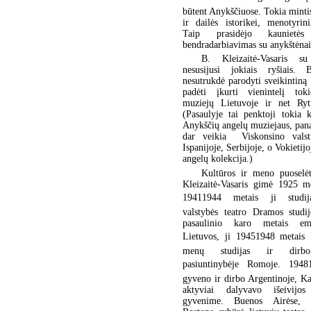
būtent Anykščiuose. Tokia mintis
ir dailės istorikei, menotyrin
Taip prasidėjo kaunietės 
bendradarbiavimas su anykštėnais
B. Kleizaitė-Vasaris su
nesusijusi jokiais ryšiais. 
nesutrukdė parodyti sveikintiną 
padėti įkurti vienintelį tok
muziejų Lietuvoje ir net Ryt
(Pasaulyje tai penktoji tokia 
Anykščių angelų muziejaus, pan
dar veikia Viskonsino valsti
Ispanijoje, Serbijoje, o Vokietijo
angelų kolekcija.)
Kultūros ir meno puoselėt
Kleizaitė-Vasaris gimė 1925 m
19411944 metais ji studi
valstybės teatro Dramos studij
pasaulinio karo metais em
Lietuvos, ji 19451948 metais I
menų studijas ir dirbo
pasiuntinybėje Romoje. 1948
gyveno ir dirbo Argentinoje, K
aktyviai dalyvavo išeivijo
gyvenime. Buenos Airėse, M