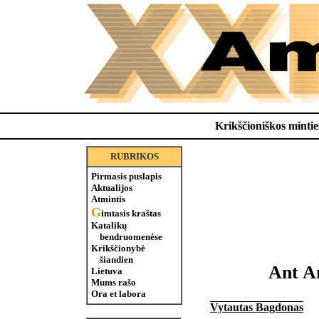
Krikščioniškos minties
RUBRIKOS
Pirmasis puslapis
Aktualijos
Atmintis
G
imtasis kraštas
Katalikų
bendruomenėse
Krikščionybė
šiandien
Ant An
Lietuva
Mums rašo
Ora et labora
Vytautas Bagdonas