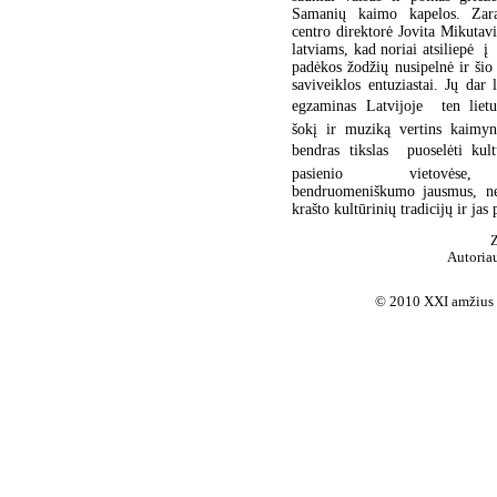
Samanių kaimo kapelos. Zara
centro direktorė Jovita Mikutav
latviams, kad noriai atsiliepė į 
padėkos žodžių nusipelnė ir ši
saviveiklos entuziastai. Jų dar 
egzaminas Latvijoje  ten liet
šokį ir muziką vertins kaimyn
bendras tikslas  puoselėti kul
pasienio vietovėse
bendruomeniškumo jausmus, ne
krašto kultūrinių tradicijų ir jas 
Z
Autoria
© 2010 XXI amžius