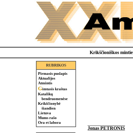
Krikščioniškos minties
RUBRIKOS
Pirmasis puslapis
Aktualijos
Atmintis
G
imtasis kraštas
Katalikų
bendruomenėse
Krikščionybė
šiandien
Lietuva
Mums rašo
Ora et labora
Jonas PETRONIS