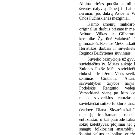
Albina riešes puošia karoliu
šventės dalyvių dėmesį ir Laim
nėriniai, jos dukrų Astos ir V
Onos Pučinskienės mezginiai.
Kaimo žmonių rankdarb
originalius darbus pristatė ir me
Arūnas Vilkas ir Gilbertas
keramikė Žydrūnė Valainytė. V
gimnazistės Renatos Meškauskaitė
floristikos darbais ir suviekie
Reginos Balčytienės siuviniais.
Suvieko bažnyčioje už gyvu
suviekiečius šv. Mišias aukojo
Zulonas. Po šv. Mišių suviekiečia
rinkosi prie ežero. Visus svei
seniūnas Gintautas Altan
savivaldybės tarybos nary
Podolskis. Renginio vedė
Verseckienė vieną po kito kv
meno saviveiklos entuziast
suviekiečiai sutiko folkloro ansa
(vadovė Diana Skvarčinskaitė)
nuo jų ir Samanių meno s
entuziastai, o kai pasirodė Liks
šokių kolektyvas, plojimai net 
smagių folklorinių ansamblių
šauniai valsus ir polkas griež