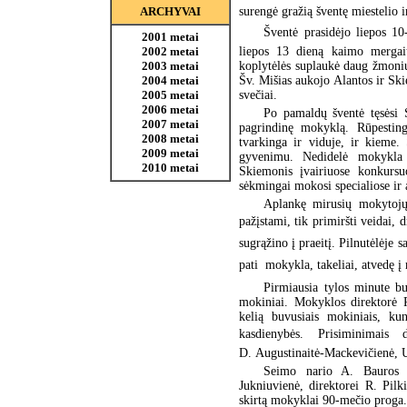
surengė gražią šventę miestelio
ARCHYVAI
Šventė prasidėjo liepos 10
2001 metai
liepos 13 dieną kaimo mergait
2002 metai
koplytėlės suplaukė daug žmonių 
2003 metai
Šv. Mišias aukojo Alantos ir Sk
2004 metai
svečiai.
2005 metai
2006 metai
Po pamaldų šventė tęsėsi 
2007 metai
pagrindinę mokyklą. Rūpesting
2008 metai
tvarkinga ir viduje, ir kieme.
2009 metai
gyvenimu. Nedidelė mokykla pe
2010 metai
Skiemonis įvairiuose konkursu
sėkmingai mokosi specialiose ir
Aplankę mirusių mokytojų 
pažįstami, tik primiršti veidai, 
sugrąžino į praeitį. Pilnutėlėje s
pati mokykla, takeliai, atvedę į 
Pirmiausia tylos minute bu
mokiniai. Mokyklos direktorė R
kelią buvusiais mokiniais, ku
kasdienybės. Prisiminimais
D. Augustinaitė-Mackevičienė, U
Seimo nario A. Bauros 
Jukniuvienė, direktorei R. Pil
skirtą mokyklai 90-mečio proga.