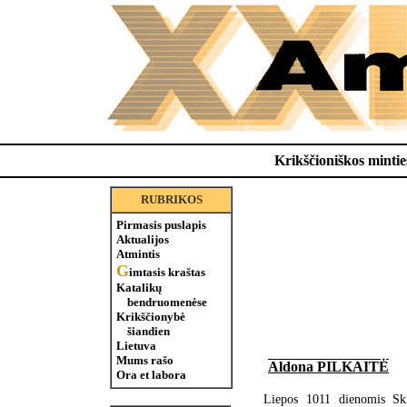
Krikščioniškos minties
RUBRIKOS
Pirmasis puslapis
Aktualijos
Atmintis
G
imtasis kraštas
Katalikų
bendruomenėse
Krikščionybė
šiandien
Lietuva
Mums rašo
Aldona PILKAITĖ
Ora et labora
Liepos 1011 dienomis S