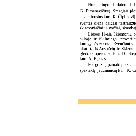
Nuotaikingomis dainomis li
G. Eimanavičius). Smagiais ploji
suvaidinusius kun. K. Čiplio-Vij
šventės diena baigėsi teatrali
skiemoniečiai ir svečiai, skambė
Liepos 11-ąją Skiemonių b
aukojo ir iškilmingai procesi
kunigystės 60-metį švenčiantis 
altarista iš Anykščių ir Skiemo
giedojo operos solistas D. Ste
kun. A. Pipiras.
Po gražių pamaldų skiemoni
spektaklį  jaudinančią kun. K. 