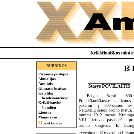
Krikščioniškos minties
RUBRIKOS
Iš 
Pirmasis puslapis
Aktualijos
Atmintis
Stasys POVILAITIS
Gimtasis kraštas
Katalikų
Baigus švęsti 80
bendruomenėse
Pranciškoniškosios charizmos j
Krikščionybė
pakeliui į 800-uosius šv.
šiandien
Neturtėlių seserų ordino metus, 
Lietuva
minimi 2012 metais, Kretingo
Mums rašo
VIII Lietuvos pasauliečių pra
O
ra et labora
ordino kongresas Iš Evang
gyvenimą ir iš gyvenimo į Evange