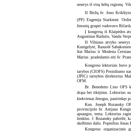
seserys iš visų šešių regionų  V
Iš Biržų šv. Jono Krikštyto
(PP) Eugenija Starkienė. Ordin
žmonių grupei vadovavo Ričard
Į kongresą iš Klaipėdos at
Augustinas Raišutis, Vanda Verp
Iš Vilniaus atvyko sesery
Kunigelytė, Rasuolė Sabakonienė
štai Marius ir Modesta Černiau
Marius  pradedantis eiti šv. Pra
Kongreso lektoriais buvo pa
tarybos (CIOFS) Prezidiumo nar
(JPIC) tarnybos direktorius Maž
OFM.
Br. Benedetto Lino OFS kvi
drąsa bei tikėjimu. Lektorius s
kiekvienas žmogus, pasirinkęs pa
Kun. Joseph Rozansky OFM
provincijolo br. Astijaus Kungi
apsaugos, tema. Lektorius ragin
ženklus. J. Rozansky pabrėžė, k
skelbimo dalis. Popiežius Jonas 
Kongreso organizacinės gr