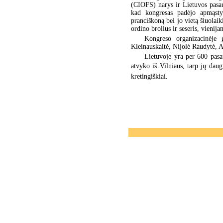
(CIOFS) narys ir Lietuvos pasa
kad kongresas padėjo apmąstyti
pranciškoną bei jo vietą šiuolai
ordino brolius ir seseris, vienijan
Kongreso organizacinėje 
Kleinauskaitė, Nijolė Raudytė, A
Lietuvoje yra per 600 pas
atvyko iš Vilniaus, tarp jų dau
kretingiškiai.