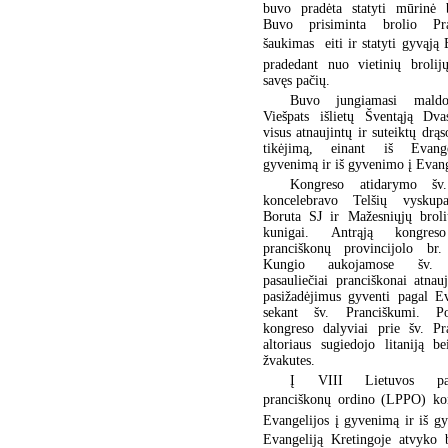
buvo pradėta statyti mūrinė b
Buvo prisiminta brolio Pra
šaukimas  eiti ir statyti gyvąją
pradedant nuo vietinių brolij
savęs pačių.
Buvo jungiamasi maldo
Viešpats išlietų Šventąją Dva
visus atnaujintų ir suteiktų drąs
tikėjimą, einant iš Evang
gyvenimą ir iš gyvenimo į Evang
Kongreso atidarymo šv
koncelebravo Telšių vyskup
Boruta SJ ir Mažesniųjų broli
kunigai. Antrąją kongres
pranciškonų provincijolo br. 
Kungio aukojamose šv. 
pasauliečiai pranciškonai atnau
pasižadėjimus gyventi pagal Ev
sekant šv. Pranciškumi. P
kongreso dalyviai prie šv. Pr
altoriaus sugiedojo litaniją b
žvakutes.
Į VIII Lietuvos pasa
pranciškonų ordino (LPPO) kon
Evangelijos į gyvenimą ir iš g
Evangeliją Kretingoje atvyko b