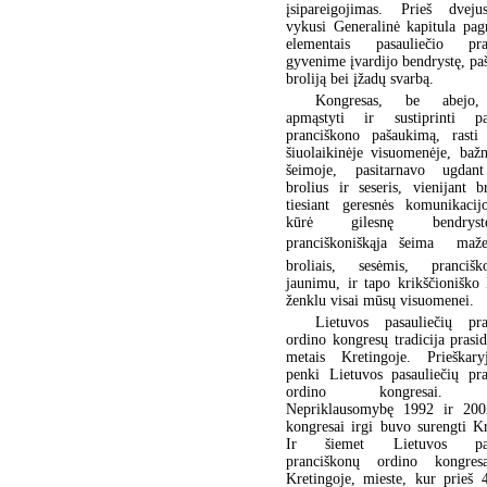
įsipareigojimas. Prieš dvej
vykusi Generalinė kapitula pagr
elementais pasauliečio pra
gyvenime įvardijo bendrystę, pa
broliją bei įžadų svarbą.
Kongresas, be abejo,
apmąstyti ir sustiprinti pas
pranciškono pašaukimą, rasti 
šiuolaikinėje visuomenėje, bažn
šeimoje, pasitarnavo ugdan
brolius ir seseris, vienijant br
tiesiant geresnės komunikacijo
kūrė gilesnę bendry
pranciškoniškąja šeima  mažes
broliais, sesėmis, pranciško
jaunimu, ir tapo krikščioniško 
ženklu visai mūsų visuomenei.
Lietuvos pasauliečių pra
ordino kongresų tradicija prasi
metais Kretingoje. Prieškar
penki Lietuvos pasauliečių pr
ordino kongresai. A
Nepriklausomybę 1992 ir 200
kongresai irgi buvo surengti Kr
Ir šiemet Lietuvos pasa
pranciškonų ordino kongre
Kretingoje, mieste, kur prieš