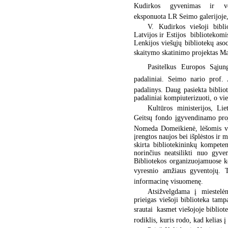
Kudirkos gyvenimas ir ve
eksponuota LR Seimo galerijoje, 
V. Kudirkos viešoji bibli
Latvijos ir Estijos bibliotekomi
Lenkijos viešųjų bibliotekų aso
skaitymo skatinimo projektas Ma
Pasitelkus Europos Sąjung
padaliniai. Seimo nario prof. 
padalinys. Daug pasiekta bibliot
padaliniai kompiuterizuoti, o vie
Kultūros ministerijos, Li
Geitsų fondo įgyvendinamo proje
Nomeda Domeikienė, lėšomis vie
įrengtos naujos bei išplėstos ir 
skirta bibliotekininkų kompete
norinčius neatsilikti nuo gyv
Bibliotekos organizuojamuose 
vyresnio amžiaus gyventojų. Ta
informacinę visuomenę.
Atsižvelgdama į miestelė
prieigas viešoji biblioteka tamp
srautai  kasmet viešojoje biblio
rodiklis, kuris rodo, kad kelias į