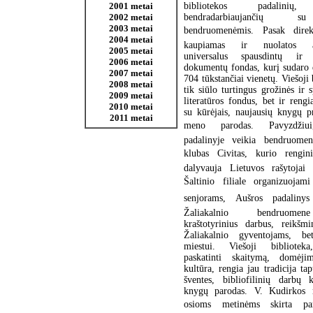
bibliotekos padalinių, 
2001 metai
bendradarbiaujančių 
2002 metai
2003 metai
bendruomenėmis. Pasak direk
2004 metai
kaupiamas ir nuolatos at
2005 metai
universalus spausdintų ir e
2006 metai
dokumentų fondas, kurį sudaro 
2007 metai
704 tūkstančiai vienetų. Viešoji 
2008 metai
tik siūlo turtingus grožinės ir s
2009 metai
literatūros fondus, bet ir rengi
2010 metai
su kūrėjais, naujausių knygų p
2011 metai
meno parodas. Pavyzdžiui,
padalinyje veikia bendruomen
klubas Civitas, kurio rengin
dalyvauja Lietuvos rašytojai i
Šaltinio filiale organizuoja
senjorams, Aušros padaliny
Žaliakalnio bendruom
kraštotyrinius darbus, reikšm
Žaliakalnio gyventojams, b
miestui. Viešoji bibliotek
paskatinti skaitymą, domėji
kultūra, rengia jau tradicija ta
šventes, bibliofilinių darbų 
knygų parodas. V. Kudirkos m
osioms metinėms skirta pa