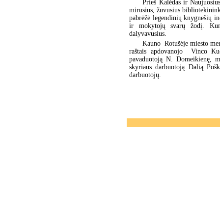
Prieš Kalėdas ir Naujuosiu
mirusius, žuvusius bibliotekinin
pabrėžė legendinių knygnešių in
ir mokytojų svarų žodį. Kuni
dalyvavusius.
Kauno Rotušėje miesto mera
raštais apdovanojo Vinco Kudi
pavaduotoją N. Domeikienę, me
skyriaus darbuotoją Dalią Pošk
darbuotojų.