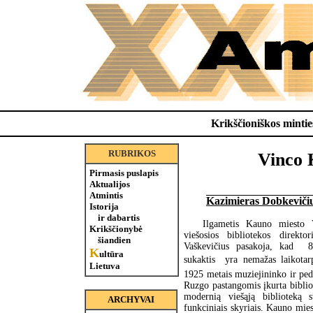
Krikščioniškos minties
RUBRIKOS
Vinco K
Pirmasis puslapis
Aktualijos
Atmintis
Kazimieras Dobkeviči
Istorija
ir dabartis
Ilgametis Kauno miesto 
Krikščionybė
viešosios bibliotekos direkto
šiandien
Vaškevičius pasakoja, kad 8
K
ultūra
sukaktis yra nemažas laikotar
Lietuva
1925 metais muziejininko ir pe
Ruzgo pastangomis įkurta biblio
modernią viešąją biblioteką s
ARCHYVAI
funkciniais skyriais. Kauno mies