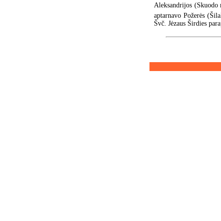
Aleksandrijos (Skuodo r.
aptarnavo Požerės (Šila
Švč. Jėzaus Širdies par