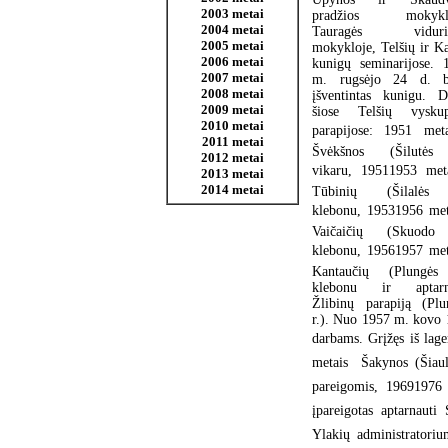
2003 metai
pradžios mokyklo
2004 metai
Tauragės vidurin
2005 metai
mokykloje, Telšių ir K
2006 metai
kunigų seminarijose. 
2007 metai
m. rugsėjo 24 d. 
2008 metai
įšventintas kunigu. D
2009 metai
šiose Telšių vyskup
2010 metai
parapijose: 1951 meta
2011 metai
Švėkšnos (Šilutės
2012 metai
vikaru, 19511953 meta
2013 metai
2014 metai
Tūbinių (Šilalės 
klebonu, 19531956 meta
Vaičaičių (Skuodo
klebonu, 19561957 meta
Kantaučių (Plungės
klebonu ir aptarn
Žlibinų parapiją (Plu
r.). Nuo 1957 m. kovo 1
darbams. Grįžęs iš lage
metais  Šakynos (Šiaul
pareigomis, 19691976
įpareigotas aptarnauti
Ylakių administratoriu