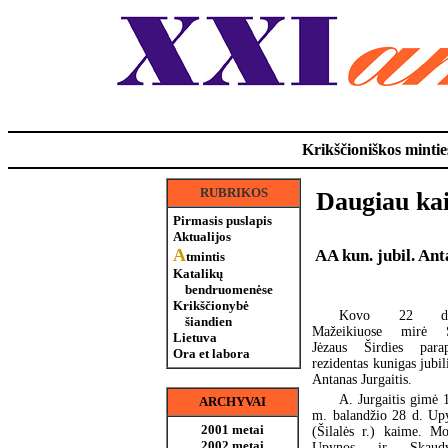
Krikščioniškos minties
RUBRIKOS
Daugiau ka
Pirmasis puslapis
Aktualijos
A
AA kun. jubil. A
tmintis
Katalikų
bendruomenėse
Krikščionybė
Kovo 22 di
šiandien
Mažeikiuose mirė 
Lietuva
Jėzaus Širdies parap
Ora et labora
rezidentas kunigas jubil
Antanas Jurgaitis.
A. Jurgaitis gimė 
ARCHYVAI
m. balandžio 28 d. Up
2001 metai
(Šilalės r.) kaime. Mo
2002 metai
Upynos ir Skaudvi