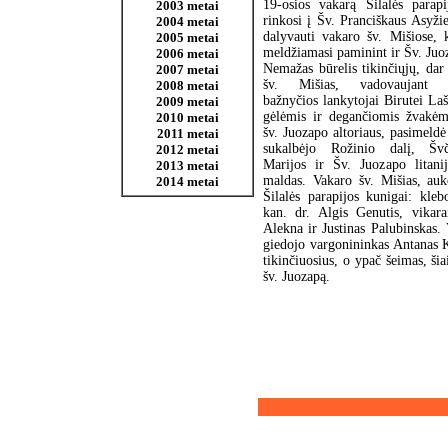
19-osios vakarą Šilalės parapij
2003 metai
rinkosi į Šv. Pranciškaus Asyži
2004 metai
dalyvauti vakaro šv. Mišiose, 
2005 metai
meldžiamasi paminint ir Šv. Juo
2006 metai
Nemažas būrelis tikinčiųjų, dar
2007 metai
šv. Mišias, vadovaujant p
2008 metai
bažnyčios lankytojai Birutei Laša
2009 metai
gėlėmis ir degančiomis žvakėm
2010 metai
šv. Juozapo altoriaus, pasimeldė 
2011 metai
sukalbėjo Rožinio dalį, Šv
2012 metai
Marijos ir Šv. Juozapo litanij
2013 metai
maldas. Vakaro šv. Mišias, auk
2014 metai
Šilalės parapijos kunigai: kle
kan. dr. Algis Genutis, vikar
Alekna ir Justinas Palubinskas.
giedojo vargonininkas Antanas K
tikinčiuosius, o ypač šeimas, ši
šv. Juozapą.