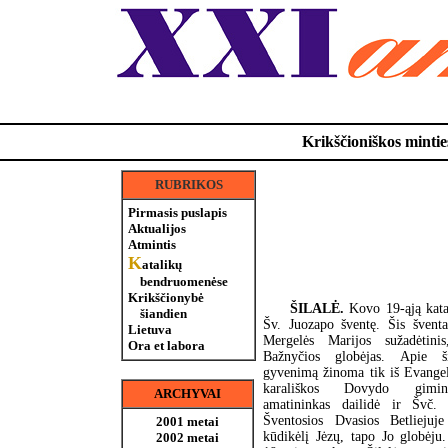
Krikščioniškos minties
RUBRIKOS
Pirmasis puslapis
Aktualijos
Atmintis
K
atalikų
bendruomenėse
Krikščionybė
ŠILALĖ.
Kovo 19-ąją kata
šiandien
Šv. Juozapo šventę. Šis šventa
Lietuva
Mergelės Marijos sužadėtinis
Ora et labora
Bažnyčios globėjas. Apie š
gyvenimą žinoma tik iš Evangeli
karališkos Dovydo gimin
ARCHYVAI
amatininkas dailidė ir Švč. 
Šventosios Dvasios Betliejuj
2001 metai
kūdikėlį Jėzų, tapo Jo globėju
2002 metai