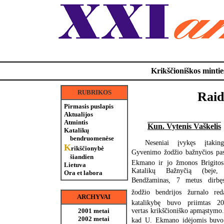
Krikščioniškos minties
RUBRIKOS
Raid
Pirmasis puslapis
Aktualijos
Atmintis
Kun. Vytenis Vaškelis
Katalikų
bendruomenėse
Neseniai įvykęs įtakin
K
rikščionybė
Gyvenimo žodžio bažnyčios pa
šiandien
Ekmano ir jo žmonos Brigitos
Lietuva
Katalikų Bažnyčią (beje
Ora et labora
Bendžaminas, 7 metus dirbę
žodžio bendrijos žurnalo red
ARCHYVAI
katalikybę buvo priimtas 20
vertas krikščioniško apmąstymo.
2001 metai
2002 metai
kad U. Ekmano idėjomis buvo a