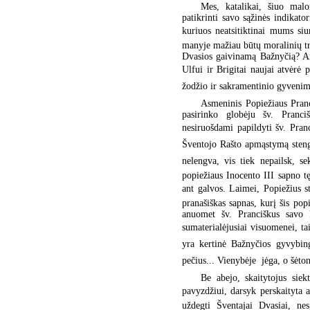
Mes, katalikai, šiuo mal
patikrinti savo sąžinės indikato
kuriuos neatsitiktinai mums siu
manyje mažiau būtų moralinių tru
Dvasios gaivinamą Bažnyčią? Ar
Ulfui ir Brigitai naujai atvėrė 
žodžio ir sakramentinio gyvenimo
Asmeninis Popiežiaus Pranc
pasirinko globėju šv. Pranci
nesiruošdami papildyti šv. Pranc
Šventojo Rašto apmąstymą stengi
nelengva, vis tiek nepailsk, s
popiežiaus Inocento III sapno tę
ant galvos. Laimei, Popiežius s
pranašiškas sapnas, kurį šis pop
anuomet šv. Pranciškus savo k
sumaterialėjusiai visuomenei, taip
yra kertinė Bažnyčios gyvybingu
pečius... Vienybėje  jėga, o šėtonu
Be abejo, skaitytojus siek
pavyzdžiui, darsyk perskaityta 
uždegti Šventajai Dvasiai, ne