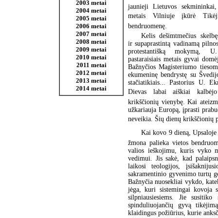
2003 metai
jaunieji Lietuvos sekmininkai
2004 metai
metais Vilniuje įkūrė Tikėj
2005 metai
bendruomenę.
2006 metai
2007 metai
Kelis dešimtmečius skelbęs
2008 metai
ir supaprastintą vadinamą pilno
2009 metai
protestantišką mokymą, U
2010 metai
pastaraisiais metais gyvai domė
2011 metai
Bažnyčios Magisteriumo tiesomi
2012 metai
ekumeninę bendrystę su Švedijo
2013 metai
stačiatikiais... Pastorius U. E
2014 metai
Dievas labai aiškiai kalbė
krikščionių vienybę. Kai ateizm
užkariauja Europą, įprasti prab
neveikia. Šių dienų krikščionių p
Kai kovo 9 dieną, Upsaloje
žmona palieka vietos bendruome
valios ieškojimu, kuris vyko m
vedimui. Jis sakė, kad palaips
laikosi teologijos, įsišaknij
sakramentinio gyvenimo turtų ge
Bažnyčia nuosekliai vykdo, kate
jėga, kuri sistemingai kovoja 
silpniausiesiems. Jie susitik
spinduliuojančių gyvą tikėjimą
klaidingus požiūrius, kurie anksč